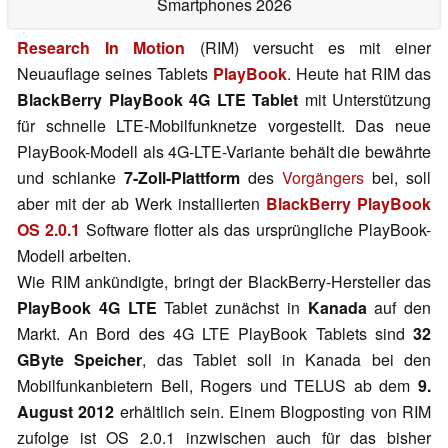
Smartphones 2026
Research In Motion
(RIM) versucht es mit einer
Neuauflage seines Tablets
PlayBook
. Heute hat RIM das
BlackBerry PlayBook 4G LTE Tablet
mit Unterstützung
für schnelle LTE-Mobilfunknetze vorgestellt. Das neue
PlayBook-Modell als 4G-LTE-Variante behält die bewährte
und schlanke
7-Zoll-Plattform
des
Vorgängers
bei, soll
aber mit der ab Werk installierten
BlackBerry PlayBook
OS 2.0.1
Software flotter als das ursprüngliche PlayBook-
Modell arbeiten.
Wie RIM ankündigte, bringt der BlackBerry-Hersteller das
PlayBook 4G LTE
Tablet zunächst in
Kanada
auf den
Markt. An Bord des 4G LTE PlayBook Tablets sind
32
GByte Speicher
, das Tablet soll in Kanada bei den
Mobilfunkanbietern Bell, Rogers und TELUS ab dem
9.
August 2012
erhältlich sein. Einem Blogposting von RIM
zufolge ist OS 2.0.1 inzwischen auch für das bisher