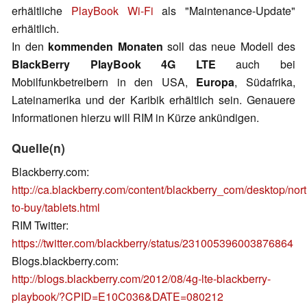
erhältliche
PlayBook Wi-Fi
als "Maintenance-Update"
erhältlich.
In den
kommenden Monaten
soll das neue Modell des
BlackBerry PlayBook 4G LTE
auch bei
Mobilfunkbetreibern in den USA,
Europa
, Südafrika,
Lateinamerika und der Karibik erhältlich sein. Genauere
Informationen hierzu will RIM in Kürze ankündigen.
Quelle(n)
Blackberry.com:
http://ca.blackberry.com/content/blackberry_com/desktop/no
to-buy/tablets.html
RIM Twitter:
https://twitter.com/blackberry/status/231005396003876864
Blogs.blackberry.com:
http://blogs.blackberry.com/2012/08/4g-lte-blackberry-
playbook/?CPID=E10C036&DATE=080212