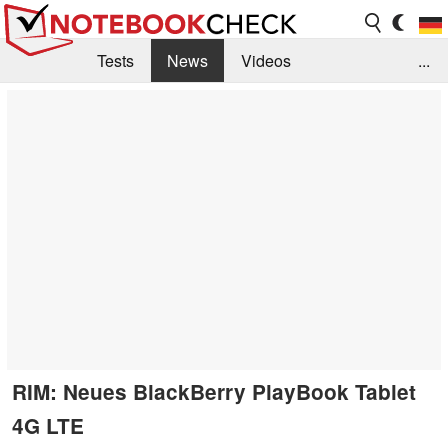
Tests
News
Videos
...
Benchmarks & Tech
Externe Tests
Kaufberatung
Deals
Suche
Jobs
Forum
RIM: Neues BlackBerry PlayBook Tablet
4G LTE