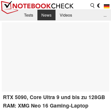
Tests
News
Videos
...
Benchmarks & Tech
Externe Tests
Kaufberatung
Deals
Suche
Jobs
Forum
RTX 5090, Core Ultra 9 und bis zu 128GB
RAM: XMG Neo 16 Gaming-Laptop