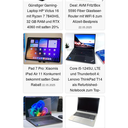
Günstiger Gaming-
Deal: AVM Fritz!Box
Laptop HP Victus 16
5590 Fiber Glasfaser-
mit Ryzen 7 7840HS,
Router mit WiFi 6 zum
32 GB RAM und RTX
Allzeit-Bestpreis
4060 mit satten 20%
22.05.2025
Rabatt
26.05.2025
Pad 7 Pro: Xiaomis
Core i5-1245U, LTE
iPad Air 11 Konkurrent
und Thunderbolt 4:
bekommt satten Deal-
Lenovo ThinkPad T14
Rabatt
als Refurbished-
22.05.2025
Notebook zum Top-
Preis
21.05.2025