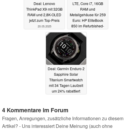
Deal: Lenovo
LTE, Core i7, 16GB
ThinkPad X9 mit 32GB
RAM und
RAM und 2,8K-OLED
Metallgehäuse für 259
jetzt zum Top-Preis
Euro: HP EliteBook
850 im Refurbished-
20.05.2025
Laptop-Deal
19.05.2025
Deal: Garmin Enduro 2
Sapphire Solar
Titanium Smartwatch
mit 34 Tagen Laufzeit
um 24% rabattiert
19.05.2025
4 Kommentare im Forum
Fragen, Anregungen, zusätzliche Informationen zu diesem
Artikel? - Uns interessiert Deine Meinung (auch ohne