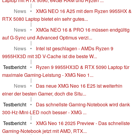
Laptop mit RTX 5090, 64GB RAM und Ryzen ...
|
News
•
XMG NEO 16 A25 mit dem Ryzen 9955HX &
RTX 5080 Laptop bietet ein sehr gutes...
|
News
•
XMGs NEO 16 & PRO 16 müssen endgültig
auf G-Sync und Advanced Optimus verzi...
|
News
•
Intel ist geschlagen - AMDs Ryzen 9
9955HX3D mit 3D V-Cache ist die beste W...
|
Testbericht
•
Ryzen 9 9955HX3D & RTX 5090 Laptop für
maximale Gaming-Leistung - XMG Neo 1...
|
News
•
Das neue XMG Neo 16 E25 ist weiterhin
einer der besten Gamer, doch die Situ...
|
Testbericht
•
Das schnellste Gaming-Notebook wird dank
300-Hz-Mini-LED noch besser - XMG ...
|
Testbericht
•
XMG Neo 16 2025 Preview - Das schnellste
Gaming-Notebook jetzt mit AMD, RTX...