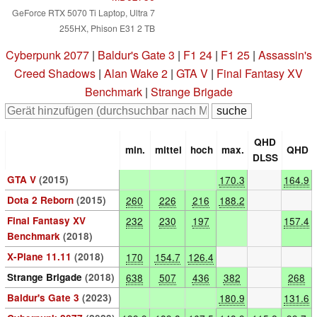
GeForce RTX 5070 Ti Laptop, Ultra 7
255HX, Phison E31 2 TB
Cyberpunk 2077
|
Baldur's Gate 3
|
F1 24
|
F1 25
|
Assassin's
Creed Shadows
|
Alan Wake 2
|
GTA V
|
Final Fantasy XV
Benchmark
|
Strange Brigade
QHD
min.
mittel
hoch
max.
QHD
DLSS
GTA V
(2015)
170.3
164.9
Dota 2 Reborn
(2015)
260
226
216
188.2
Final Fantasy XV
232
230
197
157.4
Benchmark
(2018)
X-Plane 11.11
(2018)
170
154.7
126.4
Strange Brigade
(2018)
638
507
436
382
268
Baldur's Gate 3
(2023)
180.9
131.6