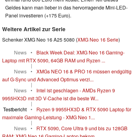
Geldes kann man lieber in das hervorragende Mini-LED-
Panel investieren (+175 Euro).
Weitere Artikel zur Serie
Schenker XMG Neo 16 A25 5080 (
XMG Neo 16 Serie
)
News
•
Black Week Deal: XMG Neo 16 Gaming-
Laptop mit RTX 5090, 64GB RAM und Ryzen ...
|
News
•
XMGs NEO 16 & PRO 16 müssen endgültig
auf G-Sync und Advanced Optimus verzi...
|
News
•
Intel ist geschlagen - AMDs Ryzen 9
9955HX3D mit 3D V-Cache ist die beste W...
|
Testbericht
•
Ryzen 9 9955HX3D & RTX 5090 Laptop für
maximale Gaming-Leistung - XMG Neo 1...
|
News
•
RTX 5090, Core Ultra 9 und bis zu 128GB
RAM: XMG Neo 16 Gaming-Laptop bekom...