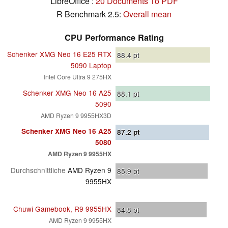
LibreOffice :
20 Documents To PDF
R Benchmark 2.5:
Overall mean
CPU Performance Rating
Schenker XMG Neo 16 E25 RTX
88.4
pt
5090 Laptop
Intel Core Ultra 9 275HX
Schenker XMG Neo 16 A25
88.1
pt
5090
AMD Ryzen 9 9955HX3D
Schenker XMG Neo 16 A25
87.2
pt
5080
AMD Ryzen 9 9955HX
Durchschnittliche
AMD Ryzen 9
85.9
pt
9955HX
Chuwi Gamebook, R9 9955HX
84.8
pt
AMD Ryzen 9 9955HX