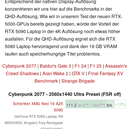
Entsprechend der nativen Display-Auflösung
konzentrieren wir uns hier auf die Benchmarks in der
QHD-Auflösung. Wie wir in unserem Test der neuen RTX-
5000-GPUs bereits gezeigt haben, würde der Vorteil der
RTX 5090 Laptop in der 4K-Auflösung noch etwas höher
ausfallen. Für die QHD-Auflösung eignet sich die RTX
5080 Laptop hervorragend und dank den 16 GB VRAM
laufen auch speicherhungrige Titel problemlos.
Cyberpunk 2077
|
Baldur's Gate 3
|
F1 24
|
F1 25
|
Assassin's
Creed Shadows
|
Alan Wake 2
|
GTA V
|
Final Fantasy XV
Benchmark
|
Strange Brigade
Cyberpunk 2077 - 2560x1440 Ultra Preset (FSR off)
Schenker XMG Neo 16 A25
+12%
111.2
fps
min
max
(91.6
- 138.2
)
5090
GeForce RTX 5090 Laptop, R9
9955HX3D, Kingston Fury Renegade
SFYRS1000G