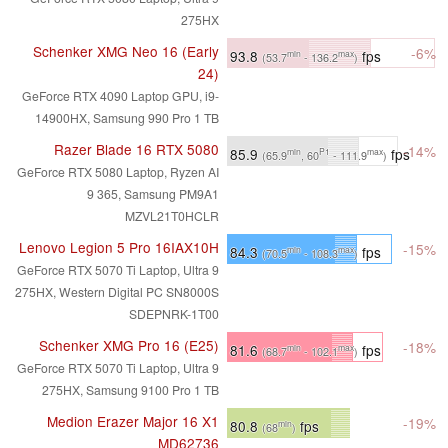
275HX
Schenker XMG Neo 16 (Early
-6%
93.8
fps
min
max
(53.7
- 136.2
)
24)
GeForce RTX 4090 Laptop GPU, i9-
14900HX, Samsung 990 Pro 1 TB
Razer Blade 16 RTX 5080
-14%
85.9
fps
min
P1
max
(65.9
, 60
- 111.9
)
GeForce RTX 5080 Laptop, Ryzen AI
9 365, Samsung PM9A1
MZVL21T0HCLR
Lenovo Legion 5 Pro 16IAX10H
-15%
84.3
fps
min
max
(70.5
- 108.3
)
GeForce RTX 5070 Ti Laptop, Ultra 9
275HX, Western Digital PC SN8000S
SDEPNRK-1T00
Schenker XMG Pro 16 (E25)
-18%
81.6
fps
min
max
(68.7
- 102.1
)
GeForce RTX 5070 Ti Laptop, Ultra 9
275HX, Samsung 9100 Pro 1 TB
Medion Erazer Major 16 X1
-19%
80.8
fps
min
(68
)
MD62736