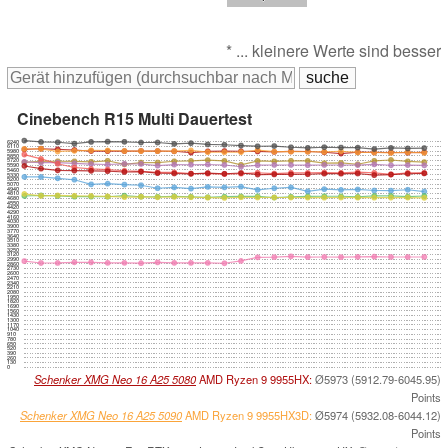
* ... kleinere Werte sind besser
Cinebench R15 Multi Dauertest
6240
6110
5980
5850
5720
5590
5460
5330
5200
5070
4940
4810
4680
4550
4420
4290
4160
4030
3900
3770
3640
3510
3380
3250
3120
2990
2860
2730
2600
2470
2340
2210
2080
1950
1820
1690
1560
1430
1300
1170
1040
910
780
650
520
390
260
130
0
Schenker XMG Neo 16 A25 5080
AMD Ryzen 9 9955HX:
Ø5973 (5912.79-6045.95)
Points
Schenker XMG Neo 16 A25 5090
AMD Ryzen 9 9955HX3D:
Ø5974 (5932.08-6044.12)
Points