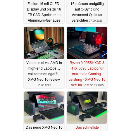
Fusion 16 mit OLED-
16 müssen endgültig
Display und bis zu 16
auf G-Sync und
TB SSD-Speicher im
Advanced Optimus
Aluminium-Gehäuse
verzichten
07.09.2025
18.09.2025
Video: Intel vs. AMD in
Ryzen 9 9955HX3D &
high-end Laptops ...
RTX 5090 Laptop für
vollkommen egal?! -
maximale Gaming-
XMG Neo 16 review
Leistung - XMG Neo 16
A25 im Test
15.06.2025
30.05.2025
Das neue XMG Neo 16
Das schnellste