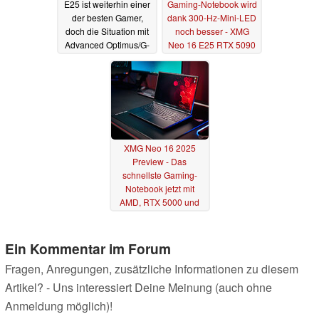
E25 ist weiterhin einer
Gaming-Notebook wird
der besten Gamer,
dank 300-Hz-Mini-LED
doch die Situation mit
noch besser - XMG
Advanced Optimus/G-
Neo 16 E25 RTX 5090
Sync ist problematisch
Laptop im Test
19.05.2025
15.05.2025
XMG Neo 16 2025
Preview - Das
schnellste Gaming-
Notebook jetzt mit
AMD, RTX 5000 und
300 Hz Mini-LED
30.03.2025
Ein Kommentar im Forum
Fragen, Anregungen, zusätzliche Informationen zu diesem
Artikel? - Uns interessiert Deine Meinung (auch ohne
Anmeldung möglich)!