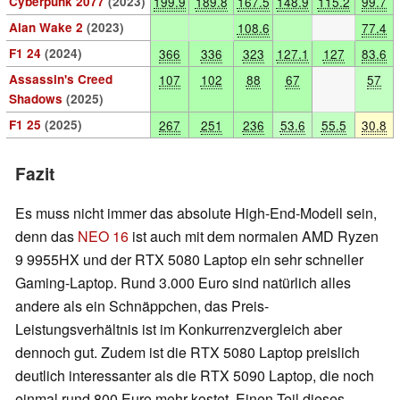
Cyberpunk 2077
(2023)
199.9
189.8
167.5
148.9
115.2
99.7
Alan Wake 2
(2023)
108.6
77.4
F1 24
(2024)
366
336
323
127.1
127
83.6
Assassin's Creed
107
102
88
67
57
Shadows
(2025)
F1 25
(2025)
267
251
236
53.6
55.5
30.8
Fazit
Es muss nicht immer das absolute High-End-Modell sein,
denn das
NEO 16
ist auch mit dem normalen AMD Ryzen
9 9955HX und der RTX 5080 Laptop ein sehr schneller
Gaming-Laptop. Rund 3.000 Euro sind natürlich alles
andere als ein Schnäppchen, das Preis-
Leistungsverhältnis ist im Konkurrenzvergleich aber
dennoch gut. Zudem ist die RTX 5080 Laptop preislich
deutlich interessanter als die RTX 5090 Laptop, die noch
einmal rund 800 Euro mehr kostet. Einen Teil dieses