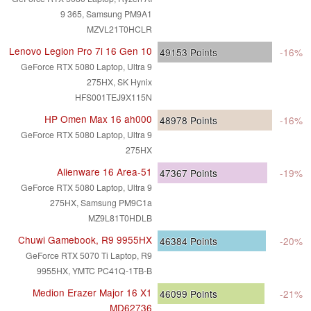
9 365, Samsung PM9A1
MZVL21T0HCLR
Lenovo Legion Pro 7i 16 Gen 10
49153
Points
-16%
GeForce RTX 5080 Laptop, Ultra 9
275HX, SK Hynix
HFS001TEJ9X115N
HP Omen Max 16 ah000
48978
Points
-16%
GeForce RTX 5080 Laptop, Ultra 9
275HX
Alienware 16 Area-51
47367
Points
-19%
GeForce RTX 5080 Laptop, Ultra 9
275HX, Samsung PM9C1a
MZ9L81T0HDLB
Chuwi Gamebook, R9 9955HX
46384
Points
-20%
GeForce RTX 5070 Ti Laptop, R9
9955HX, YMTC PC41Q-1TB-B
Medion Erazer Major 16 X1
46099
Points
-21%
MD62736