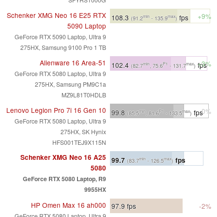
Schenker XMG Neo 16 E25 RTX
+9%
108.3
fps
min
max
(91.2
- 135.9
)
5090 Laptop
GeForce RTX 5090 Laptop, Ultra 9
275HX, Samsung 9100 Pro 1 TB
Alienware 16 Area-51
+3%
102.4
fps
min
P1
max
(82.7
, 75.6
- 131.7
)
GeForce RTX 5080 Laptop, Ultra 9
275HX, Samsung PM9C1a
MZ9L81T0HDLB
Lenovo Legion Pro 7i 16 Gen 10
0%
99.8
fps
min
P1
max
(85.5
, 81.6
- 133.5
)
GeForce RTX 5080 Laptop, Ultra 9
275HX, SK Hynix
HFS001TEJ9X115N
Schenker XMG Neo 16 A25
99.7
fps
min
max
(83.7
- 126.5
)
5080
GeForce RTX 5080 Laptop, R9
9955HX
HP Omen Max 16 ah000
97.9
fps
-2%
GeForce RTX 5080 Laptop, Ultra 9