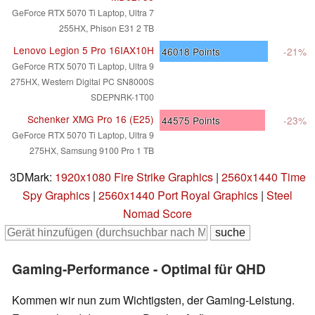
GeForce RTX 5070 Ti Laptop, Ultra 7
255HX, Phison E31 2 TB
Lenovo Legion 5 Pro 16IAX10H
46018
Points
-21%
GeForce RTX 5070 Ti Laptop, Ultra 9
275HX, Western Digital PC SN8000S
SDEPNRK-1T00
Schenker XMG Pro 16 (E25)
44575
Points
-23%
GeForce RTX 5070 Ti Laptop, Ultra 9
275HX, Samsung 9100 Pro 1 TB
3DMark:
1920x1080 Fire Strike Graphics
|
2560x1440 Time
Spy Graphics
|
2560x1440 Port Royal Graphics
|
Steel
Nomad Score
Gaming-Performance - Optimal für QHD
Kommen wir nun zum Wichtigsten, der Gaming-Leistung.