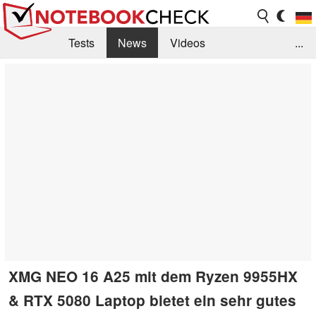
Tests
News
Videos
...
Benchmarks & Tech
Externe Tests
Kaufberatung
Deals
Suche
Jobs
Forum
XMG NEO 16 A25 mit dem Ryzen 9955HX
& RTX 5080 Laptop bietet ein sehr gutes