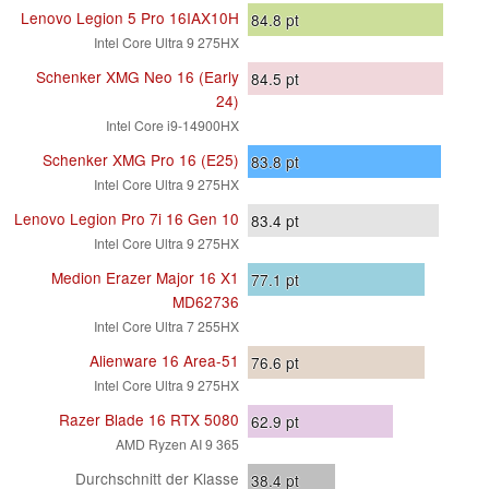
Lenovo Legion 5 Pro 16IAX10H
84.8
pt
Intel Core Ultra 9 275HX
Schenker XMG Neo 16 (Early
84.5
pt
24)
Intel Core i9-14900HX
Schenker XMG Pro 16 (E25)
83.8
pt
Intel Core Ultra 9 275HX
Lenovo Legion Pro 7i 16 Gen 10
83.4
pt
Intel Core Ultra 9 275HX
Medion Erazer Major 16 X1
77.1
pt
MD62736
Intel Core Ultra 7 255HX
Alienware 16 Area-51
76.6
pt
Intel Core Ultra 9 275HX
Razer Blade 16 RTX 5080
62.9
pt
AMD Ryzen AI 9 365
Durchschnitt der Klasse
38.4
pt