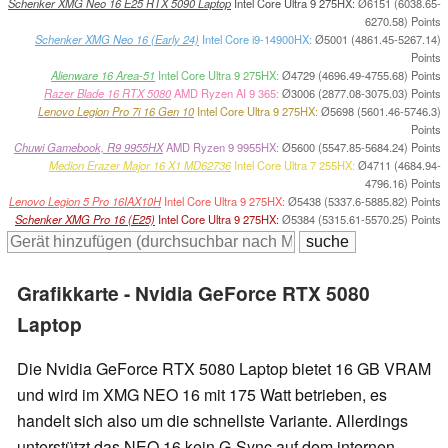
Schenker XMG Neo 16 E25 RTX 5090 Laptop
Intel Core Ultra 9 275HX:
Ø6151 (6038.65-
6270.58) Points
Schenker XMG Neo 16 (Early 24)
Intel Core i9-14900HX:
Ø5001 (4861.45-5267.14)
Points
Alienware 16 Area-51
Intel Core Ultra 9 275HX:
Ø4729 (4696.49-4755.68) Points
Razer Blade 16 RTX 5080
AMD Ryzen AI 9 365:
Ø3006 (2877.08-3075.03) Points
Lenovo Legion Pro 7i 16 Gen 10
Intel Core Ultra 9 275HX:
Ø5698 (5601.46-5746.3)
Points
Chuwi Gamebook, R9 9955HX
AMD Ryzen 9 9955HX:
Ø5600 (5547.85-5684.24) Points
Medion Erazer Major 16 X1 MD62736
Intel Core Ultra 7 255HX:
Ø4711 (4684.94-
4796.16) Points
Lenovo Legion 5 Pro 16IAX10H
Intel Core Ultra 9 275HX:
Ø5438 (5337.6-5885.82) Points
Schenker XMG Pro 16 (E25)
Intel Core Ultra 9 275HX:
Ø5384 (5315.61-5570.25) Points
Grafikkarte - Nvidia GeForce RTX 5080
Laptop
Die Nvidia GeForce RTX 5080 Laptop bietet 16 GB VRAM
und wird im XMG NEO 16 mit 175 Watt betrieben, es
handelt sich also um die schnellste Variante. Allerdings
unterstützt das NEO 16 kein G-Sync auf dem internen