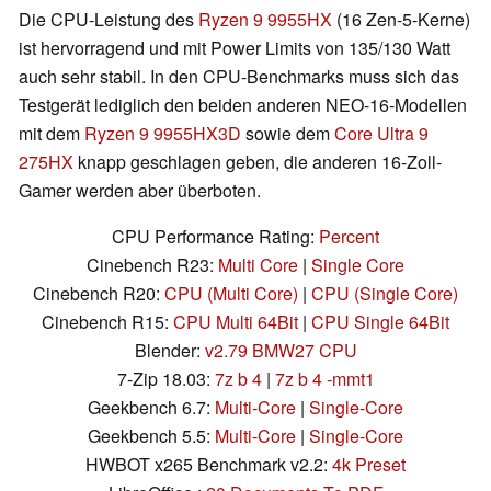
Die CPU-Leistung des
Ryzen 9 9955HX
(16 Zen-5-Kerne)
ist hervorragend und mit Power Limits von 135/130 Watt
auch sehr stabil. In den CPU-Benchmarks muss sich das
Testgerät lediglich den beiden anderen NEO-16-Modellen
mit dem
Ryzen 9 9955HX3D
sowie dem
Core Ultra 9
275HX
knapp geschlagen geben, die anderen 16-Zoll-
Gamer werden aber überboten.
CPU Performance Rating:
Percent
Cinebench R23:
Multi Core
|
Single Core
Cinebench R20:
CPU (Multi Core)
|
CPU (Single Core)
Cinebench R15:
CPU Multi 64Bit
|
CPU Single 64Bit
Blender:
v2.79 BMW27 CPU
7-Zip 18.03:
7z b 4
|
7z b 4 -mmt1
Geekbench 6.7:
Multi-Core
|
Single-Core
Geekbench 5.5:
Multi-Core
|
Single-Core
HWBOT x265 Benchmark v2.2:
4k Preset