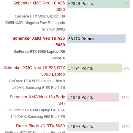
Schenker XMG Neo 16 A25
62849
Points
+8%
5090
GeForce RTX 5090 Laptop, R9
9955HX3D, Kingston Fury Renegade
SFYRS1000G
Schenker XMG Neo 16 A25
58176
Points
5080
GeForce RTX 5080 Laptop, R9
9955HX
Schenker XMG Neo 16 E25 RTX
54791
Points
-6%
5090 Laptop
GeForce RTX 5090 Laptop, Ultra 9
275HX, Samsung 9100 Pro 1 TB
Schenker XMG Neo 16 (Early
51946
Points
-11%
24)
GeForce RTX 4090 Laptop GPU, i9-
14900HX, Samsung 990 Pro 1 TB
Razer Blade 16 RTX 5080
51894
Points
-11%
GeForce RTX 5080 Laptop, Ryzen AI