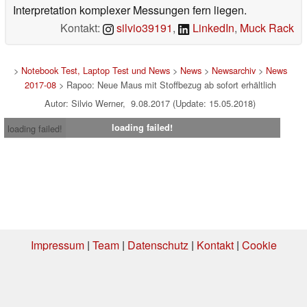
Interpretation komplexer Messungen fern liegen.
Kontakt:
silvio39191
,
LinkedIn
,
Muck Rack
>
Notebook Test, Laptop Test und News
>
News
>
Newsarchiv
>
News
2017-08
> Rapoo: Neue Maus mit Stoffbezug ab sofort erhältlich
Autor: Silvio Werner, 9.08.2017 (Update: 15.05.2018)
loading failed!
loading failed!
Impressum
|
Team
|
Datenschutz
|
Kontakt
|
Cookie
Einstellungen
| 07.08.2026 00:14
* Beim Kauf über einen Affiliate-Link kann Notebookcheck eine Vergütung
erhalten. Vielen Dank für Ihre Unterstützung!.