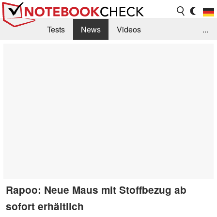
Tests
News
Videos
...
Benchmarks & Tech
Externe Tests
Kaufberatung
Deals
Suche
Jobs
Forum
Rapoo: Neue Maus mit Stoffbezug ab
sofort erhältlich