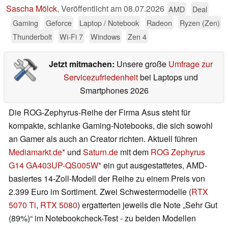
Sascha Mölck
,
Veröffentlicht am
08.07.2026
AMD
Deal
Gaming
Geforce
Laptop / Notebook
Radeon
Ryzen (Zen)
Thunderbolt
Wi-Fi 7
Windows
Zen 4
Jetzt mitmachen:
Unsere große
Umfrage zur
Servicezufriedenheit
bei Laptops und
Smartphones 2026
Die ROG-Zephyrus-Reihe der Firma Asus steht für
kompakte, schlanke Gaming-Notebooks, die sich sowohl
an Gamer als auch an Creator richten. Aktuell führen
Mediamarkt.de
und
Saturn.de
mit dem
ROG Zephyrus
G14 GA403UP-QS005W
ein gut ausgestattetes, AMD-
basiertes 14-Zoll-Modell der Reihe zu einem Preis von
2.399 Euro im Sortiment. Zwei Schwestermodelle (
RTX
5070 Ti
,
RTX 5080
) ergatterten jeweils die Note „Sehr Gut
(89%)“ im Notebookcheck-Test - zu beiden Modellen