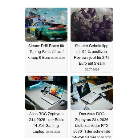
Steam: Drift-Racer für
Shooter-Geheimtipp
Tuning-Fans fällt auf
mit 94 % positiven
knapp 6 Euro
Reviews jetzt für 2,49
09.07.2026
Euro auf Steam
08.07.2026
Asus ROG Zephyrus
Das Asus ROG
G14 2026 - der Beste
Zephyrus G14 2026
14-Zoll Gaming-
bleibt dank der RTX
Laptop!
5070 Ti der schnellste
28.06.2026
14-Zoll Gamer
20.06.2026