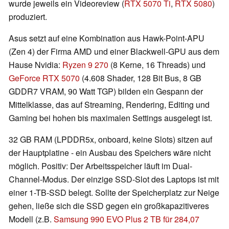
wurde jeweils ein Videoreview (
RTX 5070 Ti
,
RTX 5080
)
produziert.
Asus setzt auf eine Kombination aus Hawk-Point-APU
(Zen 4) der Firma AMD und einer Blackwell-GPU aus dem
Hause Nvidia:
Ryzen 9 270
(8 Kerne, 16 Threads) und
GeForce RTX 5070
(4.608 Shader, 128 Bit Bus, 8 GB
GDDR7 VRAM, 90 Watt TGP) bilden ein Gespann der
Mittelklasse, das auf Streaming, Rendering, Editing und
Gaming bei hohen bis maximalen Settings ausgelegt ist.
32 GB RAM (LPDDR5x, onboard, keine Slots) sitzen auf
der Hauptplatine - ein Ausbau des Speichers wäre nicht
möglich. Positiv: Der Arbeitsspeicher läuft im Dual-
Channel-Modus. Der einzige SSD-Slot des Laptops ist mit
einer 1-TB-SSD belegt. Sollte der Speicherplatz zur Neige
gehen, ließe sich die SSD gegen ein großkapazitiveres
Modell (z.B.
Samsung 990 EVO Plus 2 TB für 284,07