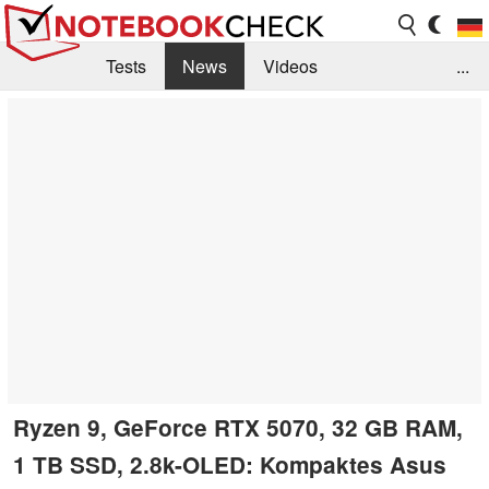
Tests
News
Videos
...
Benchmarks & Tech
Externe Tests
Kaufberatung
Deals
Suche
Jobs
Forum
Ryzen 9, GeForce RTX 5070, 32 GB RAM,
1 TB SSD, 2.8k-OLED: Kompaktes Asus