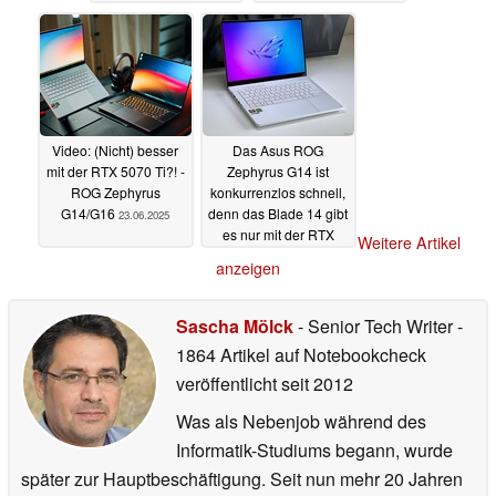
günstiger
07.01.2026
28.06.2025
Video: (Nicht) besser
Das Asus ROG
mit der RTX 5070 Ti?! -
Zephyrus G14 ist
ROG Zephyrus
konkurrenzlos schnell,
G14/G16
denn das Blade 14 gibt
23.06.2025
es nur mit der RTX
Weitere Artikel
5070 Laptop
08.06.2025
anzeigen
Sascha Mölck
- Senior Tech Writer
-
1864 Artikel auf Notebookcheck
veröffentlicht
seit 2012
Was als Nebenjob während des
Informatik-Studiums begann, wurde
später zur Hauptbeschäftigung. Seit nun mehr 20 Jahren