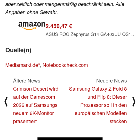
aber zeitlich oder mengenmäßig beschränkt sein. Alle
Angaben ohne Gewähr.
2.450,47 €
ASUS ROG Zephyrus G14 GA403UU-QS109X AMD Ryzen™ 9 8945HS 35,6 cm (14 Zoll) 3K 32GB LPDDR5x-SDRAM 1
Quelle(n)
Mediamarkt.de
,
Notebookcheck.com
Ältere News
Neuere News
Crimson Desert wird
Samsung Galaxy Z Fold 8
auf der Gamescom
und Flip 8: Dieser
⟨
⟩
2026 auf Samsungs
Prozessor soll in den
neuem 6K-Monitor
europäischen Modellen
präsentiert
stecken