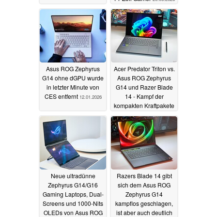
Asus ROG Zephyrus
Acer Predator Triton vs.
G14 ohne dGPU wurde
Asus ROG Zephyrus
in letzter Minute von
G14 und Razer Blade
CES entfernt
14 - Kampf der
12.01.2026
kompakten Kraftpakete
09.01.2026
Neue ultradünne
Razers Blade 14 gibt
Zephyrus G14/G16
sich dem Asus ROG
Gaming Laptops, Dual-
Zephyrus G14
Screens und 1000-Nits
kampflos geschlagen,
OLEDs von Asus ROG
ist aber auch deutlich