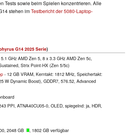
hen Tests sowie beim Spielen konzentrieren. Alle
 G14 stehen im
Testbericht der 5080-Laptop-
hyrus G14 2025 Serie
)
x 5.1 GHz AMD Zen 5, 8 x 3.3 GHz AMD Zen 5c,
ustained, Strix Point-HX (Zen 5/5c)
op
- 12 GB VRAM, Kerntakt: 1812 MHz, Speichertakt:
 25 W Dynamic Boost), GDDR7, 576.52, Advanced
onboard
l 243 PPI, ATNA40CU05-0, OLED, spiegelnd: ja, HDR,
00, 2048 GB
, 1802 GB verfügbar