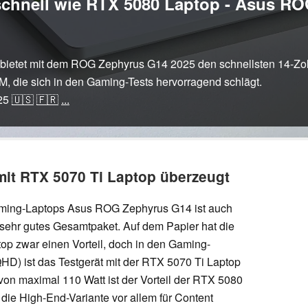
 schnell wie RTX 5080 Laptop - Asus R
bietet mit dem ROG Zephyrus G14 2025 den schnellsten 14-Zoll
, die sich in den Gaming-Tests hervorragend schlägt.
25
🇺🇸
🇫🇷
...
mit RTX 5070 Ti Laptop überzeugt
ming-Laptops Asus ROG Zephyrus G14 ist auch
sehr gutes Gesamtpaket. Auf dem Papier hat die
top zwar einen Vorteil, doch in den Gaming-
D) ist das Testgerät mit der RTX 5070 Ti Laptop
von maximal 110 Watt ist der Vorteil der RTX 5080
 die High-End-Variante vor allem für Content