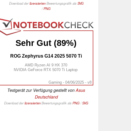
Download der
lizensierten
Bewertungsgrafik als
SVG
/
PNG
Sehr Gut (89%)
ROG Zephyrus G14 2025 5070 Ti
AMD Ryzen AI 9 HX 370
NVIDIA GeForce RTX 5070 Ti Laptop
Gaming - 04/06/2025 - v8
Testgerät zur Verfügung gestellt von
Asus
Deutschland
Download der
lizensierten
Bewertungsgrafik als
PNG
/
SVG