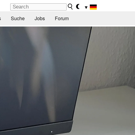
▼
s
Suche
Jobs
Forum