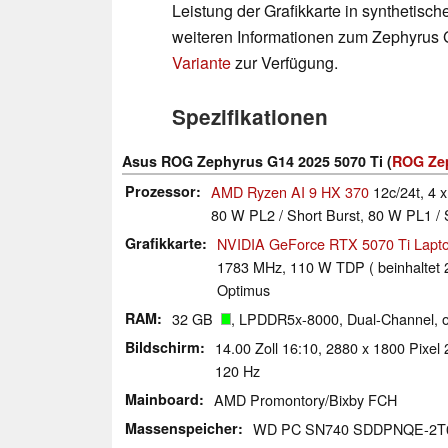
Leistung der Grafikkarte in synthetisc
weiteren Informationen zum Zephyrus
Variante
zur Verfügung.
Spezifikationen
Asus ROG Zephyrus G14 2025 5070 Ti (
ROG Zep
Prozessor
AMD Ryzen AI 9 HX 370
12c/24t, 4 
80 W PL2 / Short Burst, 80 W PL1 / S
Grafikkarte
NVIDIA GeForce RTX 5070 Ti Lapt
1783 MHz, 110 W TDP ( beinhaltet
Optimus
RAM
32 GB
, LPDDR5x-8000, Dual-Channel, 
Bildschirm
14.00 Zoll 16:10, 2880 x 1800 Pixe
120 Hz
Mainboard
AMD Promontory/Bixby FCH
Massenspeicher
WD PC SN740 SDDPNQE-2T