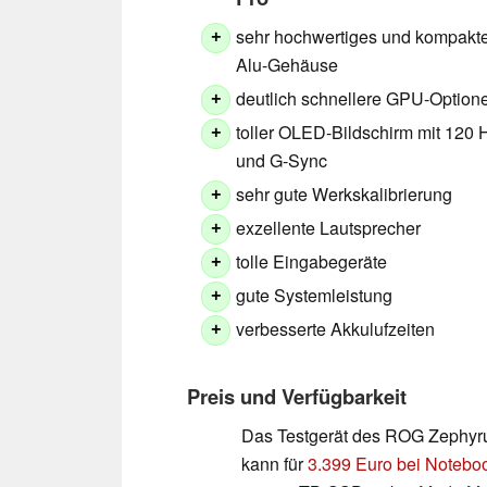
sehr hochwertiges und kompakt
+
Alu-Gehäuse
deutlich schnellere GPU-Option
+
toller OLED-Bildschirm mit 120 
+
und G-Sync
sehr gute Werkskalibrierung
+
exzellente Lautsprecher
+
tolle Eingabegeräte
+
gute Systemleistung
+
verbesserte Akkulufzeiten
+
Preis und Verfügbarkeit
Das Testgerät des ROG Zephyr
kann für
3.399 Euro bei Noteboo