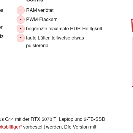
es
RAM verlötet
-
PWM-Flackern
-
en
begrenzte maximale HDR-Helligkeit
-
Hz
laute Lüfter, teilweise etwas
-
pulsierend
us G14 mit der RTX 5070 Ti Laptop und 2-TB-SSD
ksbilliger
vorbestellt werden. Die Version mit