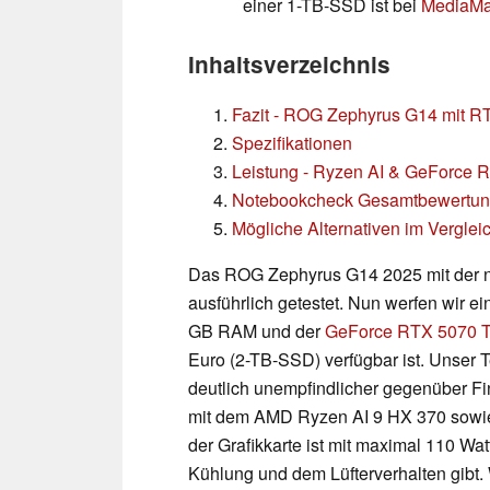
einer 1-TB-SSD ist bei
MediaMar
Inhaltsverzeichnis
Fazit - ROG Zephyrus G14 mit R
Spezifikationen
Leistung - Ryzen AI & GeForce 
Notebookcheck Gesamtbewertu
Mögliche Alternativen im Verglei
Das ROG Zephyrus G14 2025 mit der n
ausführlich getestet. Nun werfen wir ei
GB RAM und der
GeForce RTX 5070 T
Euro (2-TB-SSD) verfügbar ist. Unser Te
deutlich unempfindlicher gegenüber Fi
mit dem AMD Ryzen AI 9 HX 370 sowi
der Grafikkarte ist mit maximal 110 Wa
Kühlung und dem Lüfterverhalten gibt. 