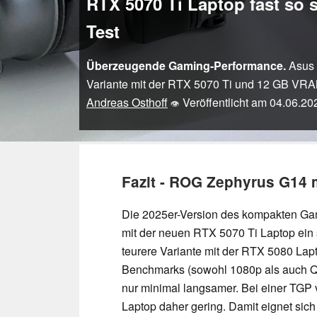
RTX 5070 Ti Laptop fast so
Test
Überzeugende Gaming-Performance.
Asus 
Variante mit der RTX 5070 Ti und 12 GB VRAM
Andreas Osthoff
Veröffentlicht am
04.06.20
👁
Fazit - ROG Zephyrus G14 
Die 2025er-Version des kompakten Ga
mit der neuen RTX 5070 Ti Laptop ein 
teurere Variante mit der RTX 5080 Lap
Benchmarks (sowohl 1080p als auch QH
nur minimal langsamer. Bei einer TGP 
Laptop daher gering. Damit eignet sich