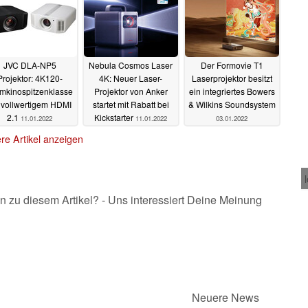
JVC DLA-NP5
Nebula Cosmos Laser
Der Formovie T1
Projektor: 4K120-
4K: Neuer Laser-
Laserprojektor besitzt
mkinospitzenklasse
Projektor von Anker
ein integriertes Bowers
 vollwertigem HDMI
startet mit Rabatt bei
& Wilkins Soundsystem
2.1
Kickstarter
11.01.2022
11.01.2022
03.01.2022
re Artikel anzeigen
n zu diesem Artikel? - Uns interessiert Deine Meinung
Neuere News