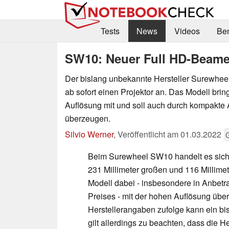
Tests
News
Videos
Be
SW10: Neuer Full HD-Beamer 
Der bislang unbekannte Hersteller Surewhee
ab sofort einen Projektor an. Das Modell brin
Auflösung mit und soll auch durch kompakt
überzeugen.
Silvio Werner
,
Veröffentlicht am
01.03.2022
Beim Surewheel SW10 handelt es sich
231 Millimeter großen und 116 Millimet
Modell dabei - insbesondere in Anbetr
Preises - mit der hohen Auflösung über
Herstellerangaben zufolge kann ein bis
gilt allerdings zu beachten, dass die