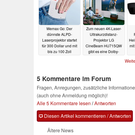
Wemax Go: Der
Zum neuen 4K-Laser-
dünnste ALPD-
Ultrakurzdistanz-
Laserprojektor startet
Projektor LG
Hei
für 300 Dollar und mit
CineBeam HU715QW
mit
bis zu 100 Zoll
gibt es eine Dolby-
Atmos-Soundbar
17.02.2022
Weite
geschenkt
14.02.2022
5 Kommentare im Forum
Fragen, Anregungen, zusätzliche Informatione
(auch ohne Anmeldung möglich)!
Alle 5 Kommentare lesen
/
Antworten
Diesen Artikel kommentieren / Antworten
Ältere News