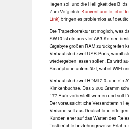
liegen soll und die Helligkeit des Bild
Zum Vergleich:
Konventionelle, eher im
Link)
bringen es problemlos auf deutli
Die Trapezkorrektur ist möglich, was da
SW10 ist ein aus vier A53-Kernen best
Gigabyte großen RAM zurückgreifen kan
Verbaut sind zwei USB-Ports, womit si
wiedergeben lassen sollen. Es wird au
Smartphone unterstützt, wobei WiFi un
Verbaut sind zwei HDMI 2.0- und ein A
Klinkenbuchse. Das 2.200 Gramm schwe
177 Euro vorbestellt werden und soll f
Der voraussichtliche Versandtermin lie
Versand soll aus Deutschland erfolgen,
Kunden eher auf das Warten des Relea
Testberichte beziehungsweise Erfahrun