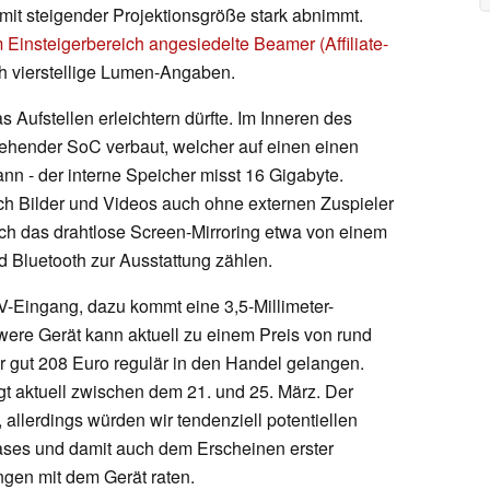
s mit steigender Projektionsgröße stark abnimmt.
 Einsteigerbereich angesiedelte Beamer (Affiliate-
ch vierstellige Lumen-Angaben.
s Aufstellen erleichtern dürfte. Im Inneren des
ehender SoC verbaut, welcher auf einen einen
n - der interne Speicher misst 16 Gigabyte.
ch Bilder und Videos auch ohne externen Zuspieler
ch das drahtlose Screen-Mirroring etwa von einem
d Bluetooth zur Ausstattung zählen.
V-Eingang, dazu kommt eine 3,5-Millimeter-
re Gerät kann aktuell zu einem Preis von rund
ür gut 208 Euro regulär in den Handel gelangen.
gt aktuell zwischen dem 21. und 25. März. Der
 allerdings würden wir tendenziell potentiellen
ses und damit auch dem Erscheinen erster
gen mit dem Gerät raten.