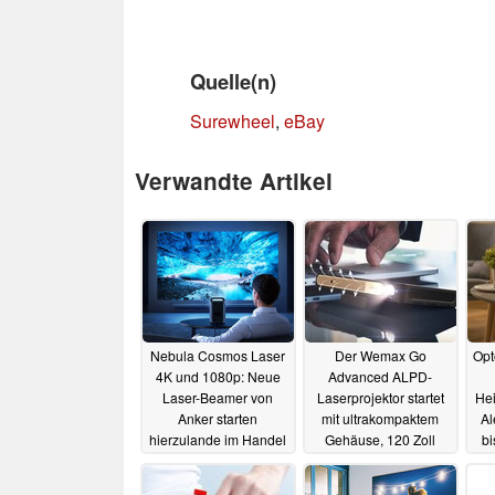
Quelle(n)
Surewheel
,
eBay
Verwandte Artikel
Nebula Cosmos Laser
Der Wemax Go
Opt
4K und 1080p: Neue
Advanced ALPD-
Laser-Beamer von
Laserprojektor startet
Hei
Anker starten
mit ultrakompaktem
Al
hierzulande im Handel
Gehäuse, 120 Zoll
bi
Projektion und
05.05.2022
Autofokus
02.05.2022