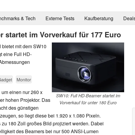
nchmarks & Tech
Externe Tests
Kaufberatung
Deal
startet im Vorverkauf für 177 Euro
l bietet mit dem SW10
gt eine Full HD-
e Abmessungen
Gadget
Monitor
 um einen nur 260 x
SW10: Full HD-Beamer startet im
er hohen Projektor. Das
Vorverkauf für unter 180 Euro
acht des günstigen
zeugen, so liegt diese bei 1.920 x 1.080 Pixeln.
 zu 180 Zoll großes Bild projiziert werden. Dabei
 Helligkeit des Beamers bei nur 500 ANSI-Lumen