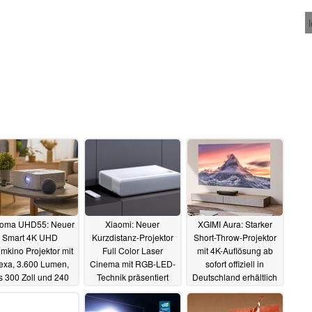
oma UHD55: Neuer
Xiaomi: Neuer
XGIMI Aura: Starker
Smart 4K UHD
Kurzdistanz-Projektor
Short-Throw-Projektor
mkino Projektor mit
Full Color Laser
mit 4K-Auflösung ab
exa, 3.600 Lumen,
Cinema mit RGB-LED-
sofort offiziell in
s 300 Zoll und 240
Technik präsentiert
Deutschland erhältlich
Hz
01.04.2022
28.03.2022
23.02.2022