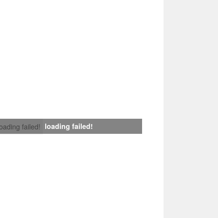
loading failed!
loading failed!