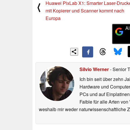
Huawei PixLab X1: Smarter Laser-Druck
⟨
mit Kopierer und Scanner kommt nach
Europa
Al
Silvio Werner
- Senior 
Ich bin seit über zehn J
Hardware und ComputerBa
PCs und auf Einplatinen
Faible für alle Arten vo
weshalb mir weder naturwissenschaftliche 