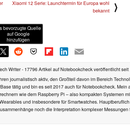
er
Xiaomi 12 Serie: Launchtermin für Europa wohl
⟩
bekannt
s bevorzugte Quelle
auf Google
hinzufügen
Tech Writer
- 17796 Artikel auf Notebookcheck veröffentlicht
seit
ahren journalistisch aktiv, den Großteil davon im Bereich Techn
se tätig und bin es seit 2017 auch für Notebookcheck. Mein ak
rechnern wie dem Raspberry Pi – also kompakten Systemen mit
n Wearables und insbesondere für Smartwatches. Hauptberuflich
Zusammenhänge noch die Interpretation komplexer Messungen f