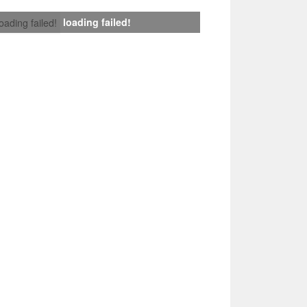
loading failed!
loading failed!