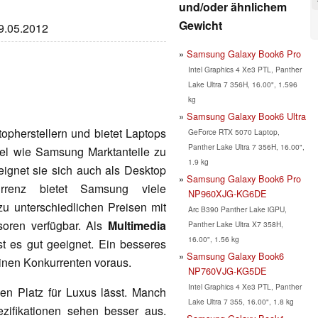
und/oder ähnlichem
Gewicht
29.05.2012
Samsung Galaxy Book6 Pro
Intel Graphics 4 Xe3 PTL, Panther
Lake Ultra 7 356H, 16.00", 1.596
kg
Samsung Galaxy Book6 Ultra
pherstellern und bietet Laptops
GeForce RTX 5070 Laptop,
Panther Lake Ultra 7 356H, 16.00",
iel wie Samsung Marktanteile zu
1.9 kg
eignet sie sich auch als Desktop
Samsung Galaxy Book6 Pro
rrenz bietet Samsung viele
NP960XJG-KG6DE
zu unterschiedlichen Preisen mit
Arc B390 Panther Lake iGPU,
soren verfügbar. Als
Multimedia
Panther Lake Ultra X7 358H,
16.00", 1.56 kg
st es gut geeignet. Ein besseres
Samsung Galaxy Book6
seinen Konkurrenten voraus.
NP760VJG-KG5DE
Intel Graphics 4 Xe3 PTL, Panther
nen Platz für Luxus lässt. Manch
Lake Ultra 7 355, 16.00", 1.8 kg
ezifikationen sehen besser aus.