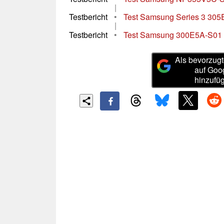
|
Testbericht
•
Test Samsung Series 3 30
|
Testbericht
•
Test Samsung 300E5A-S01
Als bevorzugt
auf Goo
hinzufü