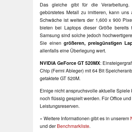
Das gleiche gibt für die Verarbeitun
gebürstetes Metall zu imitieren, kann uns
Schwäche ist weiters der 1,600 x 900 Pixe
bieten bei Laptops dieser Größe bereits 
Samsung sind solche jedoch hochwertigere
Sie einen
größeren, preisgünstigen La
allenfalls eine Überlegung wert.
NVIDIA GeForce GT 520MX
: Einsteigergr
Chip (Fermi Ableger) mit 64 Bit Speicheran
getaktete GT 520M.
Einige nicht anspruchsvolle aktuelle Spiele
noch flüssig gespielt werden. Für Office un
Leistungsreserven.
» Weitere Informationen gibt es in unserem
und der
Benchmarkliste
.