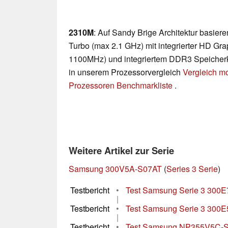
2310M
: Auf Sandy Brige Architektur basie
Turbo (max 2.1 GHz) mit integrierter HD Gra
1100MHz) und integriertem DDR3 Speicherkon
in unserem Prozessorvergleich
Vergleich m
Prozessoren Benchmarkliste
.
Weitere Artikel zur Serie
Samsung 300V5A-S07AT
(
Series 3 Serie
)
Testbericht
•
Test Samsung Serie 3 300
|
Testbericht
•
Test Samsung Serie 3 300
|
Testbericht
•
Test Samsung NP355V5C-