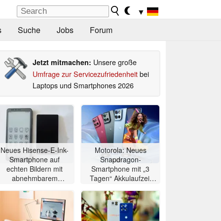
▼
s
Suche
Jobs
Forum
Unsere große
Jetzt mitmachen:
Umfrage zur Servicezufriedenheit
bei
Laptops und Smartphones 2026
Neues Hisense-E-Ink-
Motorola: Neues
Smartphone auf
Snapdragon-
echten Bildern mit
Smartphone mit „3
abnehmbarem
Tagen“ Akkulaufzeit
Zweitdisplay
vorgestellt