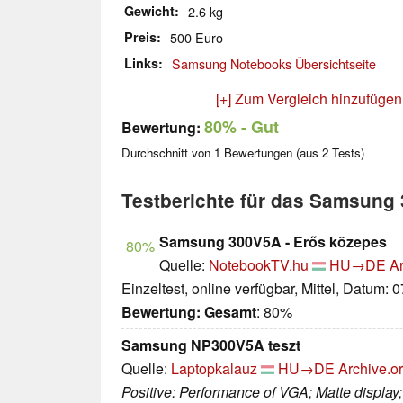
Gewicht
2.6 kg
Preis
500 Euro
Links
Samsung Notebooks Übersichtseite
[+] Zum Vergleich hinzufügen
80%
- Gut
Bewertung:
Durchschnitt von
1
Bewertungen (aus
2
Tests)
Testberichte für das Samsung
Samsung 300V5A - Erős közepes
80%
Quelle:
NotebookTV.hu
HU→DE
Ar
Einzeltest, online verfügbar, Mittel, Datum: 
Bewertung:
Gesamt
: 80%
Samsung NP300V5A teszt
Quelle:
Laptopkalauz
HU→DE
Archive.o
Positive: Performance of VGA; Matte display;