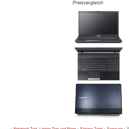
Preisvergleich
>
Notebook Test, Laptop Test und News
>
Externe Tests
>
Samsung
> 