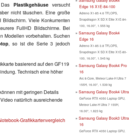
Samsung Galaxy Book4
g. Das
Plastikgehäuse
versucht
Edge 16 X1E-84-100
 aber nicht täuschen. Eine große
Adreno X1-85 4.6 TFLOPS,
l Bildschirm. Viele Konkurrenten
Snapdragon X SD X Elite X1E-84-
100, 16.00", 1.555 kg
teurere FullHD Bildschirme. Bei
Samsung Galaxy Book4
n Modellen vorbehalten. Suchen
Edge 16
ptop
, so ist die Serie 3 jedoch
Adreno X1-85 3.8 TFLOPS,
Snapdragon X SD X Elite X1E-80-
100, 16.00", 1.545 kg
afikkarte basierend auf den GF119
Samsung Galaxy Book4 Pro
bindung. Technisch eine höher
16
Arc 8-Core, Meteor Lake-H Ultra 7
155H, 16.00", 1.539 kg
 können mit geringen Details
Samsung Galaxy Book4 Ultra
GeForce RTX 4050 Laptop GPU,
d Video natürlich ausreichende
Meteor Lake-H Ultra 7 155H,
16.00", 1.823 kg
Samsung Galaxy Book3 Ultra
Notebook-Grafikkartenvergleich
16
GeForce RTX 4050 Laptop GPU,