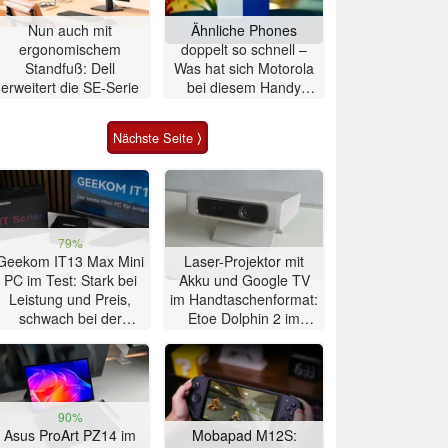
Nun auch mit
Ähnliche Phones
ergonomischem
doppelt so schnell –
Standfuß: Dell
Was hat sich Motorola
erweitert die SE-Serie
bei diesem Handy
gedacht?
Nächste Seite ⟩
79%
Geekom IT13 Max Mini
Laser-Projektor mit
PC im Test: Stark bei
Akku und Google TV
Leistung und Preis,
im Handtaschenformat:
schwach bei der
Etoe Dolphin 2 im
Kühlung
Praxis-Test
90%
Asus ProArt PZ14 im
Mobapad M12S: