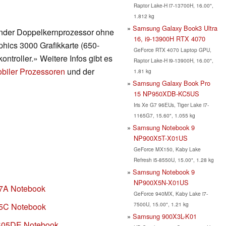
Raptor Lake-H i7-13700H, 16.00",
1.812 kg
Samsung Galaxy Book3 Ultra
render Doppelkernprozessor ohne
16, i9-13900H RTX 4070
phics 3000 Grafikkarte (650-
GeForce RTX 4070 Laptop GPU,
troller.» Weitere Infos gibt es
Raptor Lake-H i9-13900H, 16.00",
obiler Prozessoren
und der
1.81 kg
Samsung Galaxy Book Pro
15 NP950XDB-KC5US
Iris Xe G7 96EUs, Tiger Lake i7-
1165G7, 15.60", 1.055 kg
Samsung Notebook 9
NP900X5T-X01US
GeForce MX150, Kaby Lake
Refresh i5-8550U, 15.00", 1.28 kg
Samsung Notebook 9
NP900X5N-X01US
E7A Notebook
GeForce 940MX, Kaby Lake i7-
7500U, 15.00", 1.21 kg
E5C Notebook
Samsung 900X3L-K01
S05DE Notebook