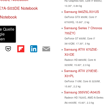
HD Graphics 520, Core i7 6500U,
13.30", 0.84 kg
5E7A-S03DE Notebook
Samsung 940Z5L-X01US
 Notebook
GeForce GTX 950M, Core i7
6700HQ, 15.60", 2 kg
Samsung Series 7 Chronos
e Quelle
700Z7C
gle
gen
GeForce GT 650M, Core i7
3610QM, 17.30", 3 kg
Samsung ATIV 670Z5E-
X01DE
Radeon HD 8850M, Core i5
3230M, 15.60", 2.3 kg
Samsung ATIV 270E5E-
X01PL
GeForce 710M, Core i5 3230M,
15.60", 2.2 kg
Samsung 355V5C-A04US
Radeon HD 7520G, AMD A-Series
A6-4400M, 15.60", 2.3 kg