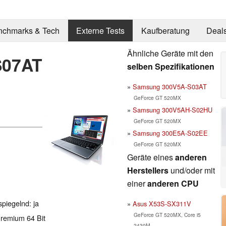
nchmarks & Tech
Externe Tests
Kaufberatung
Deal
Ähnliche Geräte mit den
S07AT
selben Spezifikationen
Samsung 300V5A-S03AT
GeForce GT 520MX
Samsung 300V5AH-S02HU
GeForce GT 520MX
Samsung 300E5A-S02EE
GeForce GT 520MX
Geräte eines
anderen
Herstellers
und/oder mit
einer
anderen CPU
spiegelnd: ja
Asus X53S-SX311V
GeForce GT 520MX, Core i5
remium 64 Bit
2430M