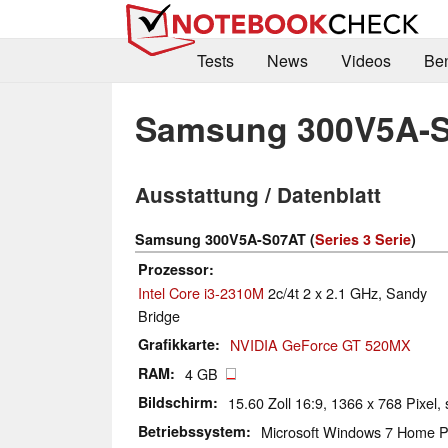
Tests
News
Videos
Be
Samsung 300V5A-
Ausstattung / Datenblatt
Samsung 300V5A-S07AT (
Series 3 Serie
)
Prozessor
Intel Core i3-2310M
2c/4t 2 x 2.1 GHz, Sandy
Bridge
Grafikkarte
NVIDIA GeForce GT 520MX
RAM
4 GB
Bildschirm
15.60 Zoll 16:9, 1366 x 768 Pixel, 
Betriebssystem
Microsoft Windows 7 Home P