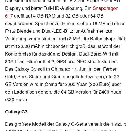
Das kleinere Modell kommt mit 5,2 Zoll Super AMOLED-
Display und bietet Full-HD-Auflösung. Ein
Snapdragon
617
greift auf 4 GB RAM und 32 GB oder 64 GB
erweiterbaren Speicher zu. Hinten stehen 16 MP mit einer
F/1.9 Blende und Dual-LED-Blitz für Aufnahmen zur
Verfügung, vorne sind es noch 8 MP. Die Batteriekapazität
ist mit 2.600 mAh nicht sonderlich groß, das ist wohl der
Kompromiss für das dünne Design. Dual-Band-Wifi mit
802.11ac, Bluetooth 4.2, GPS und NFC sind inkludiert.
Das Galaxy C5 soll in China ab 17. Juni in den Farben
Gold, Pink, Silber und Grau ausgeliefert werden, die 32
GB-Version wird in China für 2200 Yuan (300 Euro) über
den Ladentisch gehen, die 64 GB-Version für 2400 Yuan
(330 Euro).
Galaxy C7
Das größere Modell der Galaxy C-Serie verteilt die 1.920 x