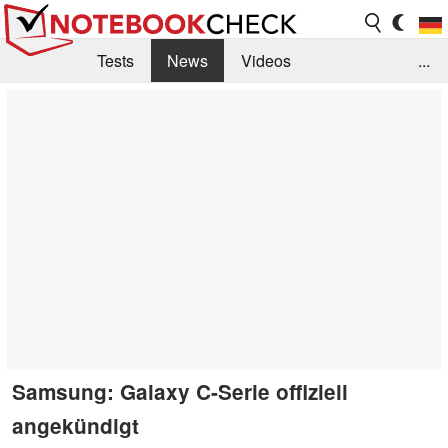
Tests
News
Videos
...
Benchmarks & Tech
Externe Tests
Kaufberatung
Deals
Suche
Jobs
Forum
Samsung: Galaxy C-Serie offiziell
angekündigt