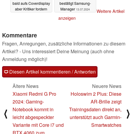
bald aufs Coverdisplay
bestätigt Samsung-
aber Kritiker fordern
Manager
13.07.2024
Weitere Artikel
mehr
13.07.2024
anzeigen
Kommentare
Fragen, Anregungen, zusätzliche Informationen zu diesem
Artikel? - Uns interessiert Deine Meinung (auch ohne
Anmeldung möglich)!
Diesen Artikel kommentieren / Antworten
Ältere News
Neuere News
Xiaomi Redmi G Pro
Holoswim 2 Plus: Diese
2024: Gaming-
AR-Brille zeigt
Notebook kommt in
Trainingsdaten direkt an,
⟨
⟩
leicht abgespeckter
unterstützt auch Garmin-
Variante mit Core i7 und
Smartwatches
RTX 4060 zum