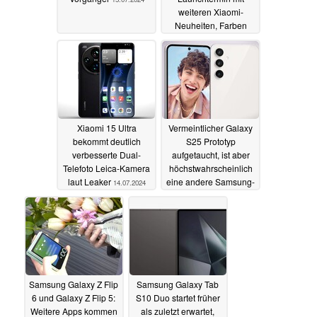
weiteren Xiaomi-
Neuheiten, Farben
sowie einigen Specs
14.07.2024
Xiaomi 15 Ultra
Vermeintlicher Galaxy
bekommt deutlich
S25 Prototyp
verbesserte Dual-
aufgetaucht, ist aber
Telefoto Leica-Kamera
höchstwahrscheinlich
laut Leaker
eine andere Samsung-
14.07.2024
Neuheit
14.07.2024
Samsung Galaxy Z Flip
Samsung Galaxy Tab
6 und Galaxy Z Flip 5:
S10 Duo startet früher
Weitere Apps kommen
als zuletzt erwartet,