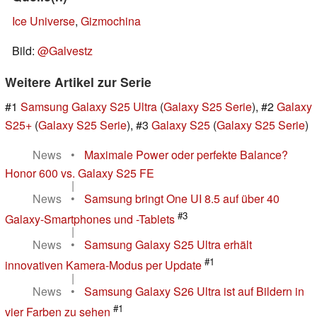
Ice Universe
,
Gizmochina
Bild:
@Galvestz
Weitere Artikel zur Serie
#1
Samsung Galaxy S25 Ultra
(
Galaxy S25 Serie
), #2
Galaxy
S25+
(
Galaxy S25 Serie
), #3
Galaxy S25
(
Galaxy S25 Serie
)
News
•
Maximale Power oder perfekte Balance?
Honor 600 vs. Galaxy S25 FE
|
News
•
Samsung bringt One UI 8.5 auf über 40
#3
Galaxy-Smartphones und -Tablets
|
News
•
Samsung Galaxy S25 Ultra erhält
#1
innovativen Kamera-Modus per Update
|
News
•
Samsung Galaxy S26 Ultra ist auf Bildern in
#1
vier Farben zu sehen