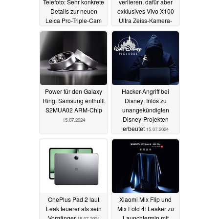
Telefoto: Sehr konkrete
verlieren, dafür aber
Details zur neuen
exklusives Vivo X100
Leica Pro-Triple-Cam
Ultra Zeiss-Kamera-
geleakt
Feature erben
15.07.2024
15.07.2024
Power für den Galaxy
Hacker-Angriff bei
Ring: Samsung enthüllt
Disney: Infos zu
S2MUA02 ARM-Chip
unangekündigten
Disney-Projekten
15.07.2024
erbeutet
15.07.2024
OnePlus Pad 2 laut
Xiaomi Mix Flip und
Leak teuerer als sein
Mix Fold 4: Leaker zu
Vorgänger
Launchtermin mit
15.07.2024