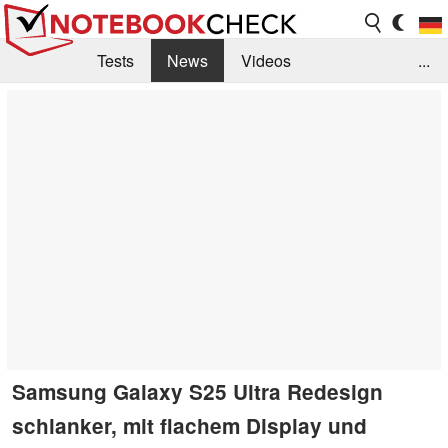
Tests
News
Videos
...
Benchmarks & Tech
Externe Tests
Kaufberatung
Deals
Suche
Jobs
Forum
Samsung Galaxy S25 Ultra Redesign
schlanker, mit flachem Display und