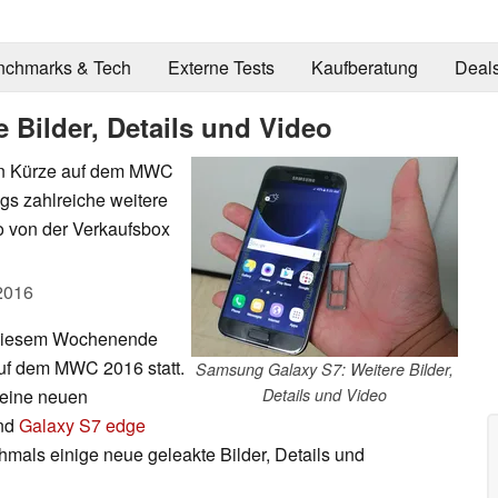
nchmarks & Tech
Externe Tests
Kaufberatung
Deal
 Bilder, Details und Video
in Kürze auf dem MWC
ngs zahlreiche weitere
o von der Verkaufsbox
2016
n diesem Wochenende
f dem MWC 2016 statt.
Samsung Galaxy S7: Weitere Bilder,
eine neuen
Details und Video
nd
Galaxy S7 edge
chmals einige neue geleakte Bilder, Details und