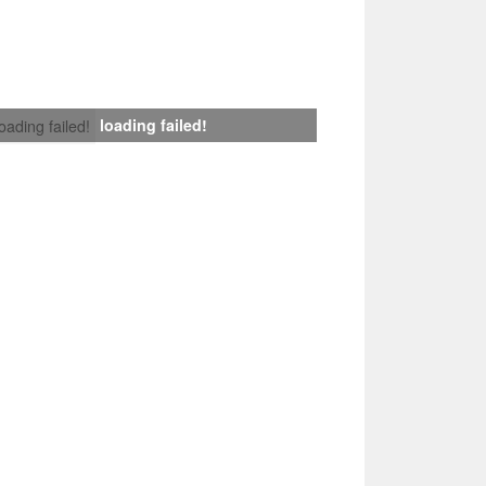
loading failed!
loading failed!