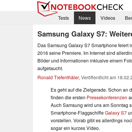
Tests
News
Videos
Be
Samsung Galaxy S7: Weitere
Das Samsung Galaxy S7 Smartphone feiert 
2016 seine Premiere. Im Internet sind allerdi
Bilder und Informationen inklusive einem Fot
aufgetaucht.
Ronald Tiefenthäler
,
Veröffentlicht am
18.02.
Es geht auf die Zielgerade. Schon a
finden die ersten
Pressekonferenzen
au
Auch Samsung wird uns am Sonntag s
Smartphone-Flaggschiffe
Galaxy S7
u
vorstellen. Vorab gibt es allerdings no
sogar ein kurzes Video.