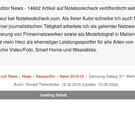
Editor News
- 14662 Artikel auf Notebookcheck veröffentlicht
sei
eur bei Notebookcheck.com. Als freier Autor schreibe ich auch 
ner journalistischen Tätigkeit arbeitete ich als gelernter Netzw
ierung von Firmennetzwerken sowie als Modefotograf in Mailan
 mein Herz als ehemaliger Leistungssportler für alle Arten von
reiche Video/Foto, Smart Home und Wearables.
t und News
>
News
>
Newsarchiv
>
News 2016-02
> Samsung Galaxy S7: Weiter
Autor: Ronald Tiefenthäler, 18.02.2016 (Update: 15.08.2024)
loading failed!