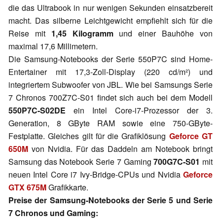
die das Ultrabook in nur wenigen Sekunden einsatzbereit
macht. Das silberne Leichtgewicht empfiehlt sich für die
Reise mit
1,45 Kilogramm
und einer Bauhöhe von
maximal 17,6 Millimetern.
Die Samsung-Notebooks der Serie 550P7C sind Home-
Entertainer mit 17,3-Zoll-Display (220 cd/m²) und
integriertem Subwoofer von JBL. Wie bei Samsungs Serie
7 Chronos 700Z7C-S01 findet sich auch bei dem Modell
550P7C-S02DE
ein Intel Core-i7-Prozessor der 3.
Generation, 8 GByte RAM sowie eine 750-GByte-
Festplatte. Gleiches gilt für die Grafiklösung
Geforce GT
650M
von Nvidia. Für das Daddeln am Notebook bringt
Samsung das Notebook Serie 7 Gaming
700G7C-S01
mit
neuen Intel Core i7 Ivy-Bridge-CPUs und Nvidia
Geforce
GTX 675M
Grafikkarte.
Preise der Samsung-Notebooks der Serie 5 und Serie
7 Chronos und Gaming: