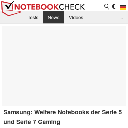
Tests
News
Videos
...
Benchmarks & Tech
Externe Tests
Kaufberatung
Deals
Suche
Jobs
Forum
Samsung: Weitere Notebooks der Serie 5
und Serie 7 Gaming