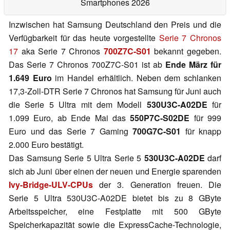
Smartphones 2026
Inzwischen hat Samsung Deutschland den Preis und die
Verfügbarkeit für das heute vorgestellte
Serie 7 Chronos
17
aka Serie 7 Chronos
700Z7C-S01
bekannt gegeben.
Das Serie 7 Chronos 700Z7C-S01 ist ab
Ende März für
1.649 Euro
im Handel erhältlich. Neben dem schlanken
17,3-Zoll-DTR Serie 7 Chronos hat Samsung für Juni auch
die Serie 5 Ultra mit dem Modell
530U3C-A02DE
für
1.099 Euro, ab Ende Mai das
550P7C-S02DE
für 999
Euro und das Serie 7 Gaming
700G7C-S01
für knapp
2.000 Euro bestätigt.
Das Samsung Serie 5 Ultra Serie 5
530U3C-A02DE
darf
sich ab Juni über einen der neuen und Energie sparenden
Ivy-Bridge-ULV-CPUs
der 3. Generation freuen. Die
Serie 5 Ultra 530U3C-A02DE bietet bis zu 8 GByte
Arbeitsspeicher, eine Festplatte mit 500 GByte
Speicherkapazität sowie die ExpressCache-Technologie,