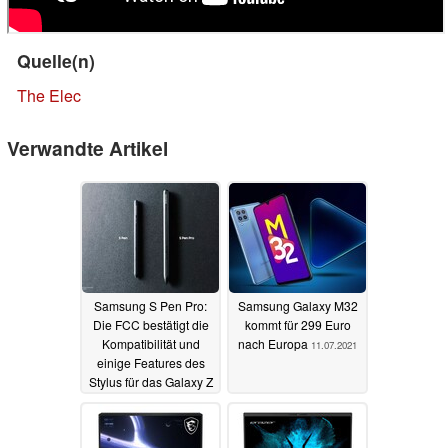
Quelle(n)
The Elec
Verwandte Artikel
Samsung S Pen Pro:
Samsung Galaxy M32
Die FCC bestätigt die
kommt für 299 Euro
Kompatibilität und
nach Europa
11.07.2021
einige Features des
Stylus für das Galaxy Z
Fold3
12.07.2021