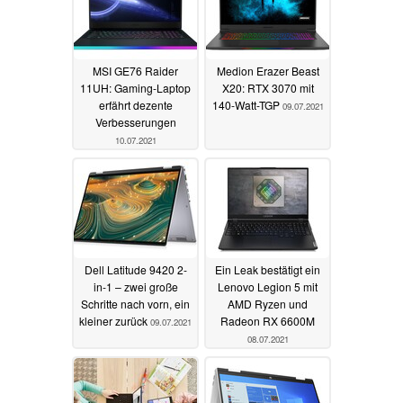
MSI GE76 Raider
Medion Erazer Beast
11UH: Gaming-Laptop
X20: RTX 3070 mit
erfährt dezente
140-Watt-TGP
09.07.2021
Verbesserungen
10.07.2021
Dell Latitude 9420 2-
Ein Leak bestätigt ein
in-1 – zwei große
Lenovo Legion 5 mit
Schritte nach vorn, ein
AMD Ryzen und
kleiner zurück
Radeon RX 6600M
09.07.2021
08.07.2021