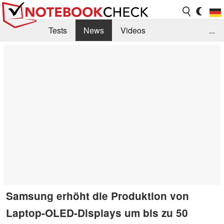
Tests
News
Videos
...
Benchmarks & Tech
Externe Tests
Kaufberatung
Deals
Suche
Jobs
Forum
Samsung erhöht die Produktion von
Laptop-OLED-Displays um bis zu 50