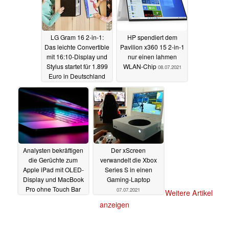
LG Gram 16 2-in-1:
HP spendiert dem
Das leichte Convertible
Pavilion x360 15 2-in-1
mit 16:10-Display und
nur einen lahmen
Stylus startet für 1.899
WLAN-Chip
08.07.2021
Euro in Deutschland
08.07.2021
Analysten bekräftigen
Der xScreen
die Gerüchte zum
verwandelt die Xbox
Apple iPad mit OLED-
Series S in einen
Display und MacBook
Gaming-Laptop
Pro ohne Touch Bar
07.07.2021
Weitere Artikel
07.07.2021
anzeigen