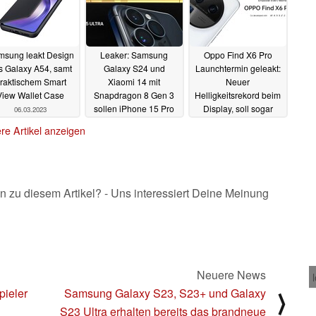
sung leakt Design
Leaker: Samsung
Oppo Find X6 Pro
s Galaxy A54, samt
Galaxy S24 und
Launchtermin geleakt:
raktischem Smart
Xiaomi 14 mit
Neuer
View Wallet Case
Snapdragon 8 Gen 3
Helligkeitsrekord beim
sollen iPhone 15 Pro
Display, soll sogar
06.03.2023
mit Apple A17
Apple iPhone 14 Pro in
re Artikel anzeigen
schlagen
den Schatten stellen
05.03.2023
04.03.2023
n zu diesem Artikel? - Uns interessiert Deine Meinung
Neuere News
pieler
Samsung Galaxy S23, S23+ und Galaxy
⟩
S23 Ultra erhalten bereits das brandneue