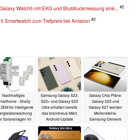
#2
Galaxy Watch5 mit EKG und Blutdruckmessung sink...
#2
5 Smartwatch zum Tiefpreis bei Amazon
Nachhaltiges
Samsung Galaxy S23,
Galaxy Chip Pläne:
marthome - Shelly
S23+ und Galaxy S23
Galaxy S25 und
 3EM für intelligente
Ultra erhalten bereits
Galaxy S27 werden
ergieüberwachung
das brandneue März
Meilensteine,
n Solaranlagen im
Android-Update
Samsung-Dementi
Angebot
lässt Hintertür offen
07.03.2023
07.03.2023
07.03.2023