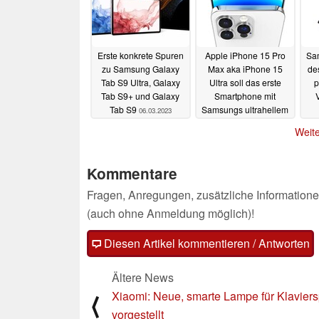
Erste konkrete Spuren
Apple iPhone 15 Pro
Sam
zu Samsung Galaxy
Max aka iPhone 15
de
Tab S9 Ultra, Galaxy
Ultra soll das erste
p
Tab S9+ und Galaxy
Smartphone mit
Tab S9
Samsungs ultrahellem
06.03.2023
UDR 2000 Display
Weite
werden
06.03.2023
Kommentare
Fragen, Anregungen, zusätzliche Informatione
(auch ohne Anmeldung möglich)!
Diesen Artikel kommentieren / Antworten
Ältere News
Xiaomi: Neue, smarte Lampe für Klaviers
⟨
vorgestellt