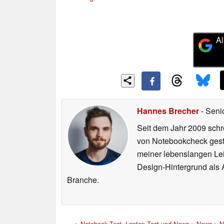
Al
Hannes Brecher
- Seni
Seit dem Jahr 2009 schre
von Notebookcheck gest
meiner lebenslangen Lei
Design-Hintergrund als A
Branche.
>
Notebook Test, Laptop Test und News
>
News
>
N