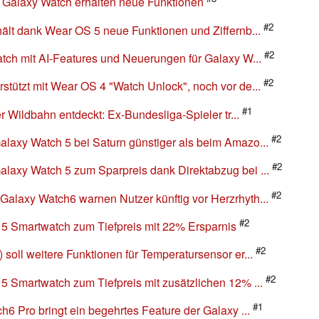
r Galaxy Watch erhalten neue Funktionen
#2
ält dank Wear OS 5 neue Funktionen und Ziffernb...
#2
tch mit AI-Features und Neuerungen für Galaxy W...
#2
tützt mit Wear OS 4 "Watch Unlock", noch vor de...
#1
r Wildbahn entdeckt: Ex-Bundesliga-Spieler tr...
#2
axy Watch 5 bei Saturn günstiger als beim Amazo...
#2
axy Watch 5 zum Sparpreis dank Direktabzug bei ...
#2
laxy Watch6 warnen Nutzer künftig vor Herzrhyth...
#2
5 Smartwatch zum Tiefpreis mit 22% Ersparnis
#2
oll weitere Funktionen für Temperatursensor er...
#2
 Smartwatch zum Tiefpreis mit zusätzlichen 12% ...
#1
6 Pro bringt ein begehrtes Feature der Galaxy ...