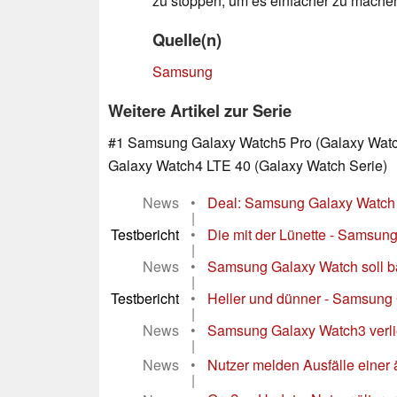
zu stoppen, um es einfacher zu mache
Quelle(n)
Samsung
Weitere Artikel zur Serie
#1 Samsung Galaxy Watch5 Pro (Galaxy Watch
Galaxy Watch4 LTE 40 (Galaxy Watch Serie)
News
•
Deal: Samsung Galaxy Watch 8
|
Testbericht
•
Die mit der Lünette - Samsun
|
News
•
Samsung Galaxy Watch soll ba
|
Testbericht
•
Heller und dünner - Samsung
|
News
•
Samsung Galaxy Watch3 verlier
|
News
•
Nutzer melden Ausfälle einer 
|