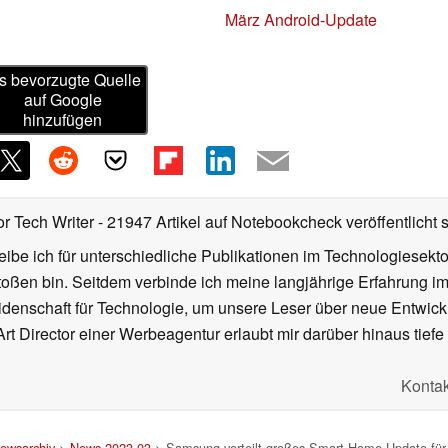
März Android-Update
s bevorzugte Quelle
auf Google
hinzufügen
or Tech Writer
- 21947 Artikel auf Notebookcheck veröffentlicht
s
ibe ich für unterschiedliche Publikationen im Technologiesekt
oßen bin. Seitdem verbinde ich meine langjährige Erfahrung 
denschaft für Technologie, um unsere Leser über neue Entwick
rt Director einer Werbeagentur erlaubt mir darüber hinaus tiefe 
Kontak
ewsarchiv
>
News 2023-03
> Samsung verteilt großes Smart-Home-Update für