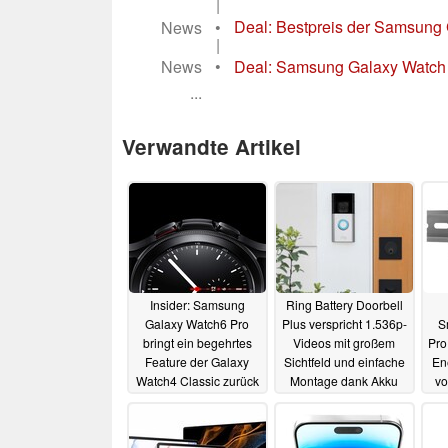
|
News
•
Deal: Bestpreis der Samsung 
|
News
•
Deal: Samsung Galaxy Watch 
...
Verwandte Artikel
Insider: Samsung
Ring Battery Doorbell
Galaxy Watch6 Pro
Plus verspricht 1.536p-
S
bringt ein begehrtes
Videos mit großem
Pro
Feature der Galaxy
Sichtfeld und einfache
En
Watch4 Classic zurück
Montage dank Akku
vo
12.03.2023
08.03.2023