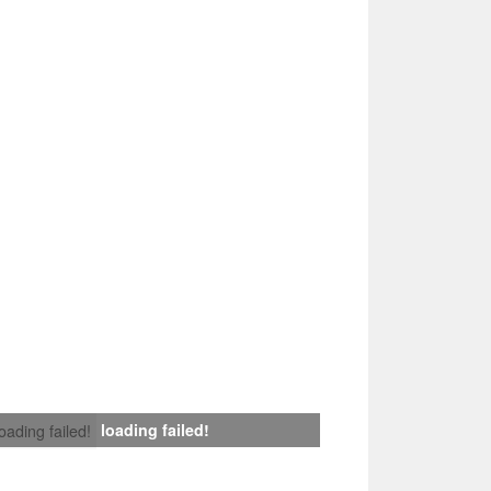
loading failed!
loading failed!