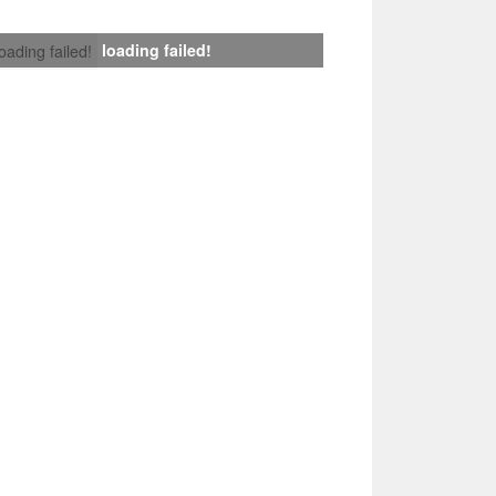
loading failed!
loading failed!