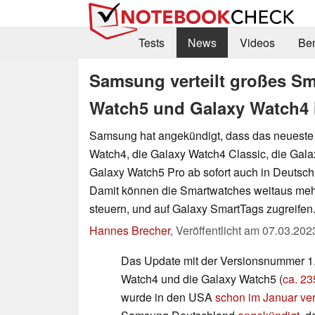
Tests
News
Videos
Be
Samsung verteilt großes Sm
Watch5 und Galaxy Watch4 
Samsung hat angekündigt, dass das neueste 
Watch4, die Galaxy Watch4 Classic, die Gal
Galaxy Watch5 Pro ab sofort auch in Deutschl
Damit können die Smartwatches weitaus me
steuern, und auf Galaxy SmartTags zugreifen
Hannes Brecher
,
Veröffentlicht am
07.03.202
Das Update mit der Versionsnummer 1.1
Watch4 und die Galaxy Watch5 (
ca. 2
wurde in den USA
schon im Januar verö