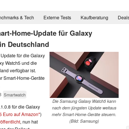
nchmarks & Tech
Externe Tests
Kaufberatung
Deal
art-Home-Update für Galaxy
in Deutschland
Update für die Galaxy
axy Watch5 und die
and verfügbar ist.
hr Smart-Home-Geräte
.
3
Smartwatch
Die Samsung Galaxy Watch5 kann
.0.8 für die Galaxy
nach dem jüngsten Update weitaus
35 Euro auf Amazon
)
mehr Smart-Home-Geräte steuern.
(Bild: Samsung)
ffentlicht
, nun hat