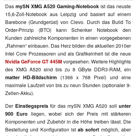
Das
mySN XMG A520 Gaming-Notebook
ist das neuste
15,6-Zoll-Notebook aus Leipzig und basiert auf einem
Barebone (Grundgerüst) von Clevo. Durch das Build To
Order-Prinzip (BTO) kann Schenker Notebook den
Kunden zahlreiche Komponenten in einen vorgegebenen
„Rahmen“ einbauen. Das Herz bilden die aktuellen 2010er
Intel Core Prozessoren und als Grafikeinheit ist die neue
Nvidia GeForce GT 445M
vorgesehen. Weitere Highlights
des XMG A520 sind bis zu 8 GByte DDR3-RAM, ein
matter HD-Bildschirm
(1366 x 768 Pixel) und eine
maximale Laufzeit von bis zu neun Stunden (optionaler 9-
Zellen-Akku).
Der
Einstiegspreis
für das mySN XMG A520 soll
unter
900 Euro
liegen, wobei sich der Preis mit stärkeren
Komponenten und Zubehör in die Höhe treiben lässt. Die
Bestellung und Konfiguration ist
ab sofort
möglich, aber