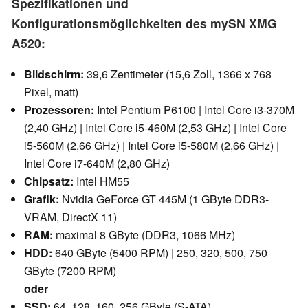
Spezifikationen und
Konfigurationsmöglichkeiten des mySN XMG
A520:
Bildschirm:
39,6 Zentimeter (15,6 Zoll, 1366 x 768
Pixel, matt)
Prozessoren:
Intel Pentium P6100 | Intel Core i3-370M
(2,40 GHz) | Intel Core i5-460M (2,53 GHz) | Intel Core
i5-560M (2,66 GHz) | Intel Core i5-580M (2,66 GHz) |
Intel Core i7-640M (2,80 GHz)
Chipsatz:
Intel HM55
Grafik:
Nvidia GeForce GT 445M (1 GByte DDR3-
VRAM, DirectX 11)
RAM:
maximal 8 GByte (DDR3, 1066 MHz)
HDD:
640 GByte (5400 RPM) | 250, 320, 500, 750
GByte (7200 RPM)
oder
SSD:
64, 128, 160, 256 GByte (S-ATA)