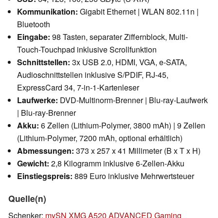
Kommunikation:
Gigabit Ethernet | WLAN 802.11n |
Bluetooth
Eingabe:
98 Tasten, separater Ziffernblock, Multi-
Touch-Touchpad inklusive Scrollfunktion
Schnittstellen:
3x USB 2.0, HDMI, VGA, e-SATA,
Audioschnittstellen inklusive S/PDIF, RJ-45,
ExpressCard 34, 7-in-1-Kartenleser
Laufwerke:
DVD-Multinorm-Brenner | Blu-ray-Laufwerk
| Blu-ray-Brenner
Akku:
6 Zellen (Lithium-Polymer, 3800 mAh) | 9 Zellen
(Lithium-Polymer, 7200 mAh, optional erhältlich)
Abmessungen:
373 x 257 x 41 Millimeter (B x T x H)
Gewicht:
2,8 Kilogramm inklusive 6-Zellen-Akku
Einstiegspreis:
889 Euro inklusive Mehrwertsteuer
Quelle(n)
Schenker:
mySN XMG A520 ADVANCED Gaming