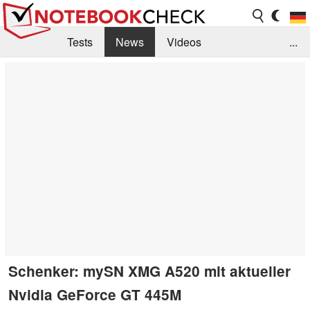
Tests
News
Videos
...
Benchmarks & Tech
Externe Tests
Kaufberatung
Deals
Suche
Jobs
Forum
Schenker: mySN XMG A520 mit aktueller
Nvidia GeForce GT 445M