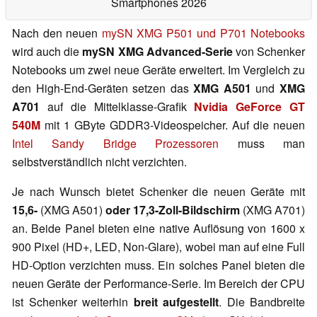
Smartphones 2026
Nach den neuen
mySN XMG P501 und P701 Notebooks
wird auch die
mySN XMG Advanced-Serie
von Schenker
Notebooks um zwei neue Geräte erweitert. Im Vergleich zu
den High-End-Geräten setzen das
XMG A501
und
XMG
A701
auf die Mittelklasse-Grafik
Nvidia GeForce GT
540M
mit 1 GByte GDDR3-Videospeicher. Auf die neuen
Intel Sandy Bridge Prozessoren
muss man
selbstverständlich nicht verzichten.
Je nach Wunsch bietet Schenker die neuen Geräte mit
15,6-
(XMG A501)
oder 17,3-Zoll-Bildschirm
(XMG A701)
an. Beide Panel bieten eine native Auflösung von 1600 x
900 Pixel (HD+, LED, Non-Glare), wobei man auf eine Full
HD-Option verzichten muss. Ein solches Panel bieten die
neuen Geräte der Performance-Serie. Im Bereich der CPU
ist Schenker weiterhin
breit aufgestellt
. Die Bandbreite