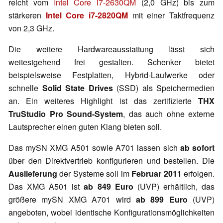
reicht vom
Intel Core i7-2630QM
(2,0 GHz) bis zum
stärkeren
Intel Core i7-2820QM
mit einer Taktfrequenz
von 2,3 GHz.
Die weitere Hardwareausstattung lässt sich
weitestgehend frei gestalten. Schenker bietet
beispielsweise Festplatten, Hybrid-Laufwerke oder
schnelle
Solid State Drives
(SSD) als Speichermedien
an. Ein weiteres Highlight ist das zertifizierte
THX
TruStudio Pro Sound-System
, das auch ohne externe
Lautsprecher einen guten Klang bieten soll.
Das mySN XMG A501 sowie A701 lassen sich
ab sofort
über den Direktvertrieb konfigurieren und bestellen. Die
Auslieferung
der Systeme soll im
Februar 2011
erfolgen.
Das XMG A501 ist
ab 849 Euro
(UVP) erhältlich, das
größere mySN XMG A701 wird
ab 899 Euro
(UVP)
angeboten, wobei identische Konfigurationsmöglichkeiten