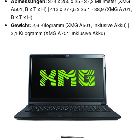
Abmessungen:
374 x 250 x 25 - 37,2 Millimeter (XMG
A501, B x T x H) | 413 x 277,5 x 25,1 - 38,9 (XMG A701,
B x T x H)
Gewicht:
2,6 Kilogramm (XMG A501, inklusive Akku) |
3,1 Kilogramm (XMG A701, inklusive Akku)