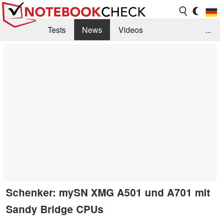
Tests
News
Videos
...
Benchmarks & Tech
Externe Tests
Kaufberatung
Deals
Suche
Jobs
Forum
Schenker: mySN XMG A501 und A701 mit
Sandy Bridge CPUs