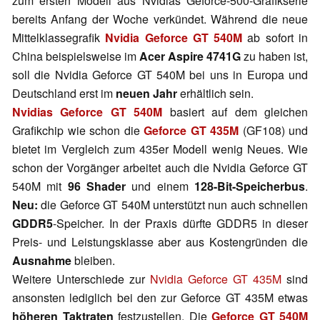
zum ersten Modell aus Nvidias Geforce-500-Grafikserie
bereits Anfang der Woche verkündet. Während die neue
Mittelklassegrafik
Nvidia Geforce GT 540M
ab sofort in
China beispielsweise im
Acer Aspire 4741G
zu haben ist,
soll die Nvidia Geforce GT 540M bei uns in Europa und
Deutschland erst im
neuen Jahr
erhältlich sein.
Nvidias Geforce GT 540M
basiert auf dem gleichen
Grafikchip wie schon die
Geforce GT 435M
(GF108) und
bietet im Vergleich zum 435er Modell wenig Neues. Wie
schon der Vorgänger arbeitet auch die Nvidia Geforce GT
540M mit
96 Shader
und einem
128-Bit-Speicherbus
.
Neu:
die Geforce GT 540M unterstützt nun auch schnellen
GDDR5
-Speicher. In der Praxis dürfte GDDR5 in dieser
Preis- und Leistungsklasse aber aus Kostengründen die
Ausnahme
bleiben.
Weitere Unterschiede zur
Nvidia Geforce GT 435M
sind
ansonsten lediglich bei den zur Geforce GT 435M etwas
höheren Taktraten
festzustellen. Die
Geforce GT 540M