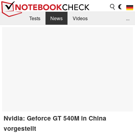
Tests
News
Videos
...
Benchmarks & Tech
Externe Tests
Kaufberatung
Deals
Suche
Jobs
Forum
Nvidia: Geforce GT 540M in China
vorgestellt