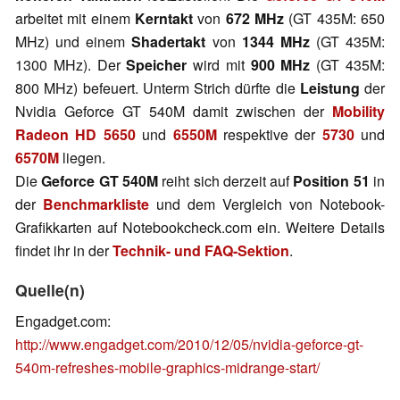
arbeitet mit einem
Kerntakt
von
672 MHz
(GT 435M: 650
MHz) und einem
Shadertakt
von
1344 MHz
(GT 435M:
1300 MHz). Der
Speicher
wird mit
900 MHz
(GT 435M:
800 MHz) befeuert. Unterm Strich dürfte die
Leistung
der
Nvidia Geforce GT 540M damit zwischen der
Mobility
Radeon HD 5650
und
6550M
respektive der
5730
und
6570M
liegen.
Die
Geforce GT 540M
reiht sich derzeit auf
Position 51
in
der
Benchmarkliste
und dem Vergleich von Notebook-
Grafikkarten auf Notebookcheck.com ein. Weitere Details
findet ihr in der
Technik- und FAQ-Sektion
.
Quelle(n)
Engadget.com:
http://www.engadget.com/2010/12/05/nvidia-geforce-gt-
540m-refreshes-mobile-graphics-midrange-start/