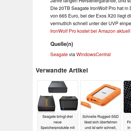
Jahre langen Herstellergarantie, und s
Die 20TB Seagate IronWolf Pro hat in
von 665 Euro, bei der Exos X20 liegt d
vermutlich schnell unter der UVP einp
IronWolf Pro kostet bei Amazon aktuel
Quelle(n)
Seagate
via
WindowsCentral
Verwandte Artikel
Seagate bringt drei
Schnelle Rugged-SSD
neue
lässt sich überfahren
Fi
Speicherprodukte mit
und ist sehr schnell,
in