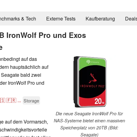
nchmarks & Tech
Externe Tests
Kaufberatung
Deal
TB IronWolf Pro und Exos
e
nbedingt auf das
ern hauptsächlich auf
t Seagate bald zwei
der IronWolf Pro und
🇸
🇫🇷
...
Storage
Die neue Seagate IronWolf Pro für
NAS-Systeme bietet einen massiven
e auf dem Vormarsch,
Speicherplatz von 20TB (Bild:
schwindigkeitsvorteile
Seagate)