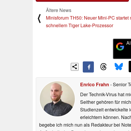
Ältere News
⟨
Minisforum TH50: Neuer Mini-PC startet 
schnellem Tiger Lake-Prozessor
Al
Enrico Frahn
- Senior T
Der Technik-Virus hat mi
Seither gehören für mic
Studienzeit entwickelte 
erleichtern können. Nac
begebe ich mich nun als Redakteur bei Not