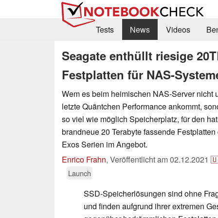
Tests
News
Videos
Be
Seagate enthüllt riesige 20
Festplatten für NAS-System
Wem es beim heimischen NAS-Server nicht u
letzte Quäntchen Performance ankommt, sond
so viel wie möglich Speicherplatz, für den ha
brandneue 20 Terabyte fassende Festplatten 
Exos Serien im Angebot.
Enrico Frahn
,
Veröffentlicht am
02.12.2021

Launch
SSD-Speicherlösungen sind ohne Frag
und finden aufgrund ihrer extremen Ge