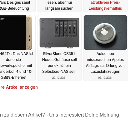
ars Designs samt
lesen, aber nur
attraktivem Preis-
RGB-Beleuchtung
langsam suchen
Leistungsverhältnis
22.11.2022
20.11.2022
08.07.2022
464T4: Das NAS ist
SilverStone CS351:
Autodiebe
der erste
Neues Gehäuse soll
missbrauchen Apples
tzwerkspeicher mit
perfekt für ein
AirTags zur Ortung von
nderbolt 4 und 10-
Selbstbau-NAS sein
Luxusfahrzeugen
GBit/s-Ethernet
29.12.2021
03.12.2021
08.01.2022
re Artikel anzeigen
n zu diesem Artikel? - Uns interessiert Deine Meinung