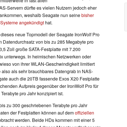
ttlerweile in fast allen
-Servern dürfte es vielen Nutzern jedoch eher
z ankommen, weshalb Seagate nun seine
bisher
S-Systeme angekündigt
hat.
d dieses neue Topmodell der Seagate IronWolf Pro
m Datendurchsatz von bis zu 285 Megabyte pro
3,5 Zoll große SATA-Festplatte mit 7.200
fix unterwegs. In heimischen Netzwerken oder
wieso von ihrer WLAN-Geschwindigkeit limitiert
te also als sehr brauchbares Datengrab in NAS-
agate auch die 20TB fassende Exos X20 Festplatte
chenden Aufpreis gegenüber der IronWolf Pro für
erabyte pro Jahr konzipiert ist.
 bis zu 300 geschriebenen Terabyte pro Jahr
Daten der Festplatten können auf dem
offiziellen
ebracht werden. Beide HDs kommen mit einer 5