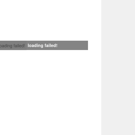
loading failed!
loading failed!