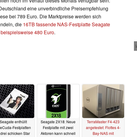
ollen noch im Verlauf dieses Monats verfügbar sein.
 Deutschland eine unverbindliche Preisempfehlung
iese bei 789 Euro. Die Marktpreise werden sich
endeln, die
16TB fassende NAS-Festplatte Seagate
l beispielsweise 480 Euro
.
Seagate enthüllt
Seagate 2X18: Neue
TerraMaster F4-423
reCuda-Festplatten
Festplatte mit zwei
angetestet: Flottes 4-
 drei schicken Star
Aktoren kann schnell
Bay-NAS mit