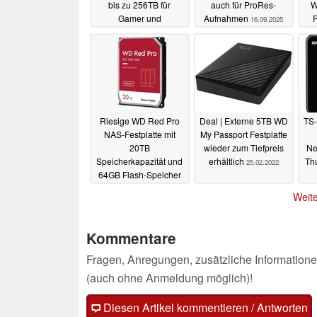
bis zu 256TB für
auch für ProRes-
W
Gamer und
Aufnahmen
16.09.2025
Enthusiasten
23.04.2026
Riesige WD Red Pro
Deal | Externe 5TB WD
TS-
NAS-Festplatte mit
My Passport Festplatte
20TB
wieder zum Tiefpreis
Ne
Speicherkapazität und
erhältlich
Thu
25.02.2022
64GB Flash-Speicher
veröffentlicht
01.03.2022
Weite
Kommentare
Fragen, Anregungen, zusätzliche Informatione
(auch ohne Anmeldung möglich)!
Diesen Artikel kommentieren / Antworten