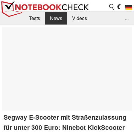
Tests
News
Videos
...
Benchmarks & Tech
Externe Tests
Kaufberatung
Deals
Suche
Jobs
Forum
Segway E-Scooter mit Straßenzulassung
für unter 300 Euro: Ninebot KickScooter