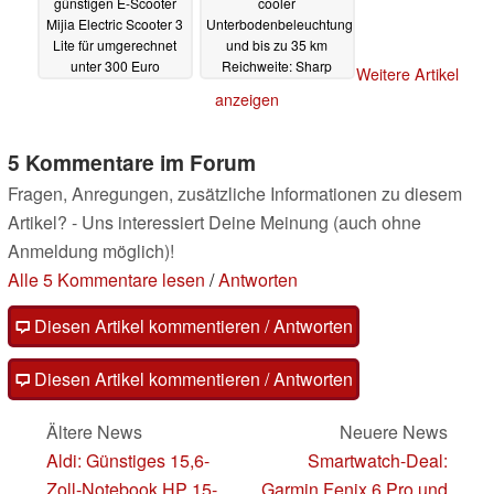
günstigen E-Scooter
cooler
Mijia Electric Scooter 3
Unterbodenbeleuchtung
Lite für umgerechnet
und bis zu 35 km
unter 300 Euro
Reichweite: Sharp
Weitere Artikel
stellt EM-KS1 und EM-
29.03.2022
anzeigen
KS2 vor
28.03.2022
5 Kommentare im Forum
Fragen, Anregungen, zusätzliche Informationen zu diesem
Artikel? - Uns interessiert Deine Meinung (auch ohne
Anmeldung möglich)!
Alle 5 Kommentare lesen
/
Antworten
Diesen Artikel kommentieren / Antworten
Diesen Artikel kommentieren / Antworten
Ältere News
Neuere News
Aldi: Günstiges 15,6-
Smartwatch-Deal:
Zoll-Notebook HP 15-
Garmin Fenix 6 Pro und