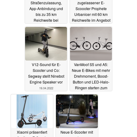
Straßenzulassung,
zugelassener E-
App-Anbindung und
Scoooter Prophete
bis zu 35 km
Urbanicer mit 60 km
Reichweite bei
Reichweite im Angebot
Amazon deutlich
- woanders noch
reduziert
günstiger
26.04.2022
22.04.2022
V12-Sound für E-
VanMoof S5 und A5:
Scooter und Co:
Neue E-Bikes mit mehr
Segway stellt Ninebot
Drehmoment, Boost-
Engine Speaker vor
Button und LED-Halo-
Ringen starten zum
19.04.2022
Einführungspreis
05.04.2022
Xiaomi präsentiert
Neue E-Scooter mit