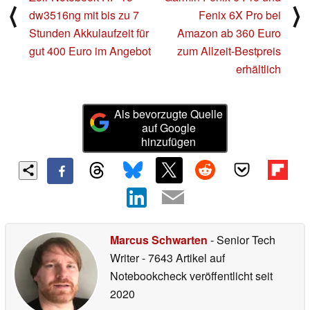
⟨
⟩
dw3516ng mit bis zu 7
Fenix 6X Pro bei
Stunden Akkulaufzeit für
Amazon ab 360 Euro
gut 400 Euro im Angebot
zum Allzeit-Bestpreis
erhältlich
Als bevorzugte Quelle
auf Google
hinzufügen
Marcus Schwarten
- Senior Tech
Writer
- 7643 Artikel auf
Notebookcheck veröffentlicht
seit
2020