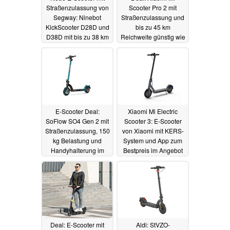
Straßenzulassung von
Scooter Pro 2 mit
Segway: Ninebot
Straßenzulassung und
KickScooter D28D und
bis zu 45 km
D38D mit bis zu 38 km
Reichweite günstig wie
Reichweite vorgestellt
lange nicht mehr
bestellbar
30.04.2022
29.04.2022
E-Scooter Deal:
Xiaomi Mi Electric
SoFlow SO4 Gen 2 mit
Scooter 3: E-Scooter
Straßenzulassung, 150
von Xiaomi mit KERS-
kg Belastung und
System und App zum
Handyhalterung im
Bestpreis im Angebot
Angebot
28.04.2022
27.04.2022
Deal: E-Scooter mit
Aldi: StVZO-