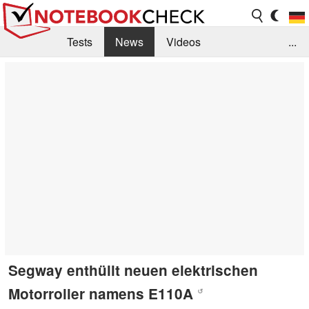
Tests
News
Videos
...
Benchmarks & Tech
Externe Tests
Kaufberatung
Deals
Suche
Jobs
Forum
Segway enthüllt neuen elektrischen
Motorroller namens E110A
↺