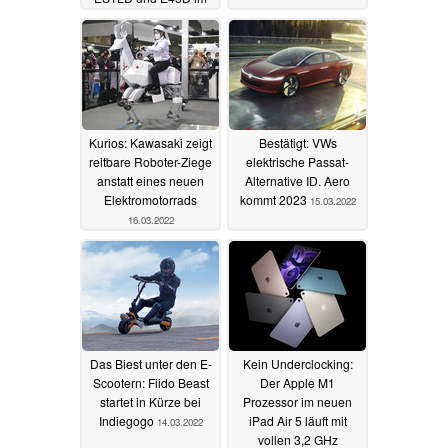
Angebot
01.04.2022
Kurios: Kawasaki zeigt
Bestätigt: VWs
reitbare Roboter-Ziege
elektrische Passat-
anstatt eines neuen
Alternative ID. Aero
Elektromotorrads
kommt 2023
15.03.2022
16.03.2022
Das Biest unter den E-
Kein Underclocking:
Scootern: Fiido Beast
Der Apple M1
startet in Kürze bei
Prozessor im neuen
Indiegogo
iPad Air 5 läuft mit
14.03.2022
vollen 3,2 GHz