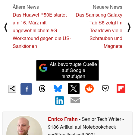
Ältere News
Neuere News
Das Huawei P50E startet
Das Samsung Galaxy
am 16. März mit
Tab S8 zeigt im
⟨
⟩
ungewöhnlichem 5G-
Teardown viele
Workaround gegen die US-
Schrauben und
Sanktionen
Magnete
Als bevorzugte Quelle
auf Google
hinzufügen
Enrico Frahn
- Senior Tech Writer
-
9186 Artikel auf Notebookcheck
veröffentlicht
seit 2021