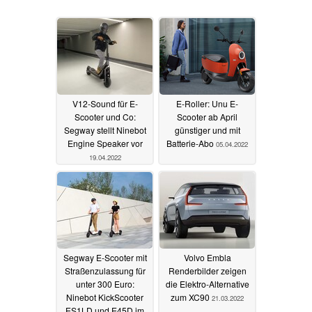
V12-Sound für E-
E-Roller: Unu E-
Scooter und Co:
Scooter ab April
Segway stellt Ninebot
günstiger und mit
Engine Speaker vor
Batterie-Abo
05.04.2022
19.04.2022
Segway E-Scooter mit
Volvo Embla
Straßenzulassung für
Renderbilder zeigen
unter 300 Euro:
die Elektro-Alternative
Ninebot KickScooter
zum XC90
21.03.2022
ES1LD und E45D im