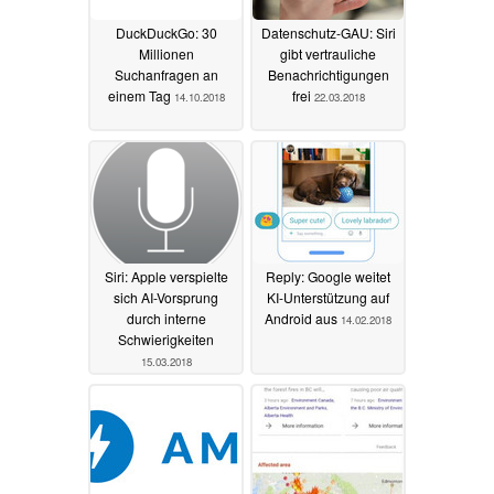
DuckDuckGo: 30
Datenschutz-GAU: Siri
Millionen
gibt vertrauliche
Suchanfragen an
Benachrichtigungen
einem Tag
frei
14.10.2018
22.03.2018
Siri: Apple verspielte
Reply: Google weitet
sich AI-Vorsprung
KI-Unterstützung auf
durch interne
Android aus
14.02.2018
Schwierigkeiten
15.03.2018