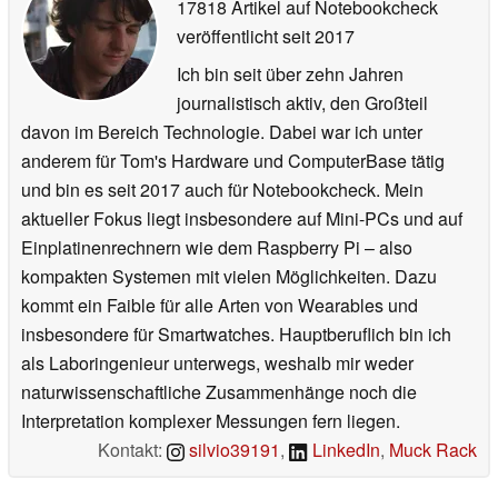
17818 Artikel auf Notebookcheck
veröffentlicht
seit 2017
Ich bin seit über zehn Jahren
journalistisch aktiv, den Großteil
davon im Bereich Technologie. Dabei war ich unter
anderem für Tom's Hardware und ComputerBase tätig
und bin es seit 2017 auch für Notebookcheck. Mein
aktueller Fokus liegt insbesondere auf Mini-PCs und auf
Einplatinenrechnern wie dem Raspberry Pi – also
kompakten Systemen mit vielen Möglichkeiten. Dazu
kommt ein Faible für alle Arten von Wearables und
insbesondere für Smartwatches. Hauptberuflich bin ich
als Laboringenieur unterwegs, weshalb mir weder
naturwissenschaftliche Zusammenhänge noch die
Interpretation komplexer Messungen fern liegen.
Kontakt:
silvio39191
,
LinkedIn
,
Muck Rack