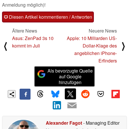
Anmeldung möglich)!
Diesen Artikel kommentieren / Antworten
Ältere News
Neuere News
Asus: ZenPad 3s 10
Apple: 10 Milliarden US-
⟨
⟩
kommt im Juli
Dollar-Klage des
angeblichen iPhone-
Erfinders
Als bevorzugte Quelle
auf Google
hinzufügen
Alexander Fagot
- Managing Editor