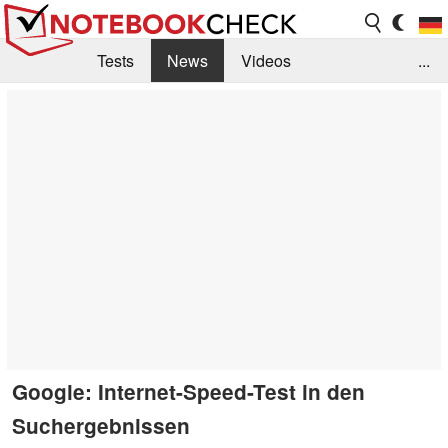
Tests
News
Videos
...
Benchmarks & Tech
Externe Tests
Kaufberatung
Deals
Suche
Jobs
Forum
Google: Internet-Speed-Test in den
Suchergebnissen