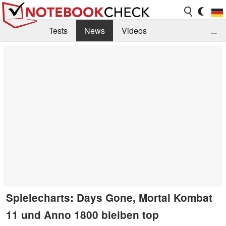
Tests
News
Videos
...
Benchmarks & Tech
Externe Tests
Kaufberatung
Deals
Suche
Jobs
Forum
Spielecharts: Days Gone, Mortal Kombat
11 und Anno 1800 bleiben top