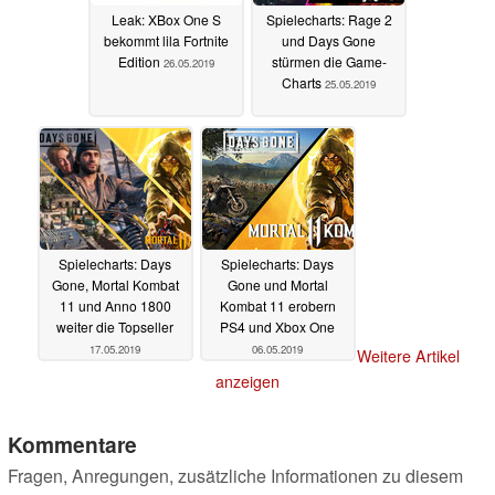
Leak: XBox One S
Spielecharts: Rage 2
bekommt lila Fortnite
und Days Gone
Edition
stürmen die Game-
26.05.2019
Charts
25.05.2019
Spielecharts: Days
Spielecharts: Days
Gone, Mortal Kombat
Gone und Mortal
11 und Anno 1800
Kombat 11 erobern
weiter die Topseller
PS4 und Xbox One
17.05.2019
06.05.2019
Weitere Artikel
anzeigen
Kommentare
Fragen, Anregungen, zusätzliche Informationen zu diesem