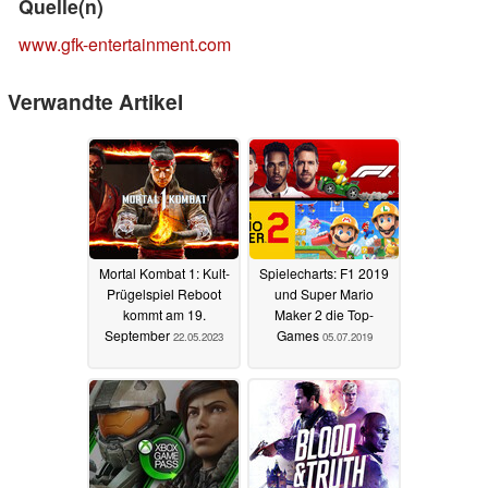
Quelle(n)
www.gfk-entertainment.com
Verwandte Artikel
Mortal Kombat 1: Kult-
Spielecharts: F1 2019
Prügelspiel Reboot
und Super Mario
kommt am 19.
Maker 2 die Top-
September
Games
22.05.2023
05.07.2019