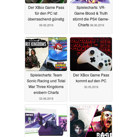
Der XBox Game Pass
Spielecharts: VR-
für den PC ist
Game Blood & Truth
überraschend günstig
stürmt die PS4 Game-
Charts
09.06.2019
08.06.2019
Spielecharts: Team
Der XBox Game Pass
Sonic Racing und Total
kommt auf den PC
War Three Kingdoms
30.05.2019
erobern Charts
03.06.2019