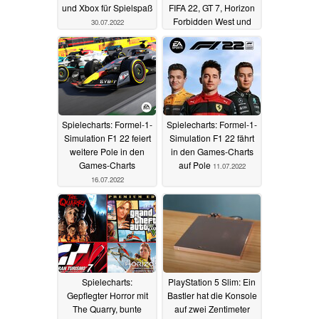
und Xbox für Spielspaß
FIFA 22, GT 7, Horizon
Forbidden West und
30.07.2022
Elden Ring
19.07.2022
Spielecharts: Formel-1-
Spielecharts: Formel-1-
Simulation F1 22 feiert
Simulation F1 22 fährt
weitere Pole in den
in den Games-Charts
Games-Charts
auf Pole
11.07.2022
16.07.2022
Spielecharts:
PlayStation 5 Slim: Ein
Gepflegter Horror mit
Bastler hat die Konsole
The Quarry, bunte
auf zwei Zentimeter