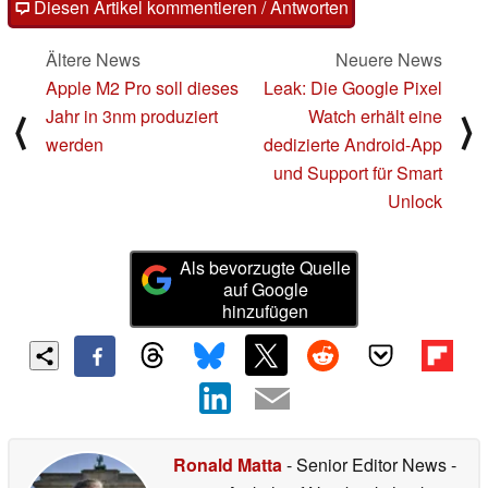
Diesen Artikel kommentieren / Antworten
Ältere News
Neuere News
Apple M2 Pro soll dieses
Leak: Die Google Pixel
Jahr in 3nm produziert
Watch erhält eine
⟨
⟩
werden
dedizierte Android-App
und Support für Smart
Unlock
Als bevorzugte Quelle
auf Google
hinzufügen
Ronald Matta
- Senior Editor News
-