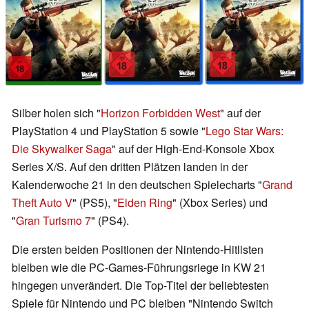
Silber holen sich "
Horizon Forbidden West
" auf der
PlayStation 4 und PlayStation 5 sowie "
Lego Star Wars:
Die Skywalker Saga
" auf der High-End-Konsole Xbox
Series X/S. Auf den dritten Plätzen landen in der
Kalenderwoche 21 in den deutschen Spielecharts "
Grand
Theft Auto V
" (PS5), "
Elden Ring
" (Xbox Series) und
"
Gran Turismo 7
" (PS4).
Die ersten beiden Positionen der Nintendo-Hitlisten
bleiben wie die PC-Games-Führungsriege in KW 21
hingegen unverändert. Die Top-Titel der beliebtesten
Spiele für Nintendo und PC bleiben "Nintendo Switch