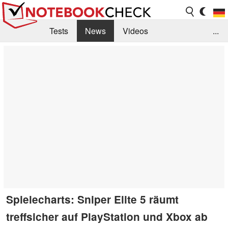
Tests
News
Videos
...
Benchmarks & Tech
Externe Tests
Kaufberatung
Deals
Suche
Jobs
Forum
Spielecharts: Sniper Elite 5 räumt
treffsicher auf PlayStation und Xbox ab