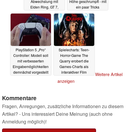
Abwechslung mit
Höhe geschrumpft - mit
Elden Ring, GT 7,
ein paar Tricks
Horizon und Star Wars
20.06.2022
24.06.2022
PlayStation 5 „Pro“
Spielecharts: Teen-
Controller: Modell soll
Horror-Game The
mit verbesserten
Quarry erobert die
Eingabemöglichkeiten
Games-Charts als
demnächst vorgestellt
interaktiver Film
Weitere Artikel
werden
16.06.2022
15.06.2022
anzeigen
Kommentare
Fragen, Anregungen, zusätzliche Informationen zu diesem
Artikel? - Uns interessiert Deine Meinung (auch ohne
Anmeldung möglich)!