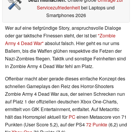
Servicezufriedenheit
bei Laptops und
Smartphones 2026
Wer auf eine tiefgründige Story, anspruchsvolle Dialoge
oder gar taktische Finessen steht, der ist bei
"Zombie
Army 4 Dead War"
absolut falsch. Hier geht es nur ums
Ballern, bis die Waffen glühen respektive die Fetzen der
Nazi-Zombies fliegen. Taktik und sonstige Feinheiten sind
in Zombie Army 4 Dead War fehl am Platz.
Offenbar macht aber gerade dieses einfache Konzept des
schnellen Gameplays den Reiz des Horror-Shooters
Zombie Army 4 Dead War aus, der seinen Schrecken nun
auf Platz 1 der offiziellen deutschen Xbox One-Charts,
ermittelt von GfK Entertainment, entfaltet. Auf Metacritic
hält das Horrorspiel aktuell für
PC
einen Metascore von 71
Punkten (User Score 5,2), auf der PS4
72 Punkte
(6,2) und