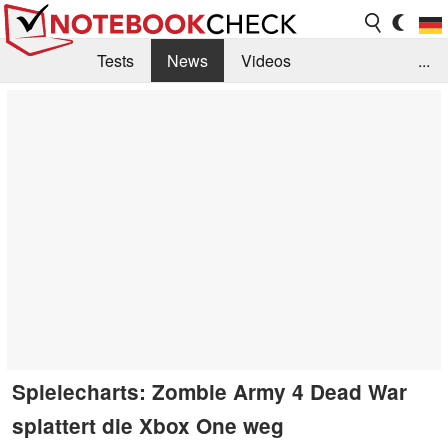
Tests
News
Videos
...
Benchmarks & Tech
Externe Tests
Kaufberatung
Deals
Suche
Jobs
Forum
Spielecharts: Zombie Army 4 Dead War
splattert die Xbox One weg