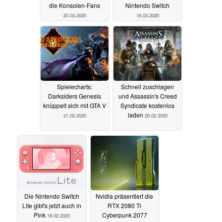
die Konsolen-Fans
Nintendo Switch
20.03.2020
16.03.2020
Spielecharts:
Schnell zuschlagen
Darksiders Genesis
und Assassin's Creed
knüppelt sich mit GTA V
Syndicate kostenlos
laden
21.02.2020
20.02.2020
Die Nintendo Switch
Nvidia präsentiert die
Lite gibt's jetzt auch in
RTX 2080 Ti
Pink
Cyberpunk 2077
18.02.2020