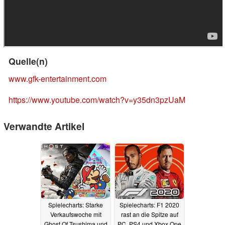
Quelle(n)
www.gfk-entertainment.com
https://www.youtube.com/watch?v=y35dn3pzUaM
Verwandte Artikel
Spielecharts: Starke
Spielecharts: F1 2020
Verkaufswoche mit
rast an die Spitze auf
Ghost Of Tsushima und
PC, PS4 und Xbox One