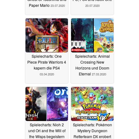
Paper Mario
23.07.2020
20.07.2020
Spielecharts: One
Spielecharts: Animal
Piece Pirate Warriors 4
Crossing New
kapern die PS4
Horizons und Doom
Eternal
03.04.2020
27.03.2020
Spielecharts: Nioh 2
Spielecharts: Pokémon
und Ori and the Will of
Mystery Dungeon
the Wisps begeistern
Retterteam DX erobert