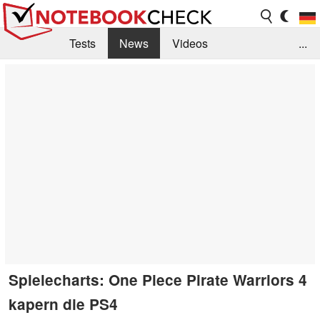
Tests
News
Videos
...
Benchmarks & Tech
Externe Tests
Kaufberatung
Deals
Suche
Jobs
Forum
Spielecharts: One Piece Pirate Warriors 4
kapern die PS4