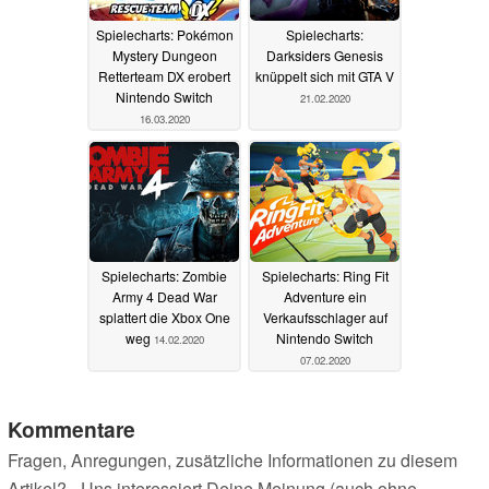
Spielecharts: Pokémon
Spielecharts:
Mystery Dungeon
Darksiders Genesis
Retterteam DX erobert
knüppelt sich mit GTA V
Nintendo Switch
21.02.2020
16.03.2020
Spielecharts: Zombie
Spielecharts: Ring Fit
Army 4 Dead War
Adventure ein
splattert die Xbox One
Verkaufsschlager auf
weg
Nintendo Switch
14.02.2020
07.02.2020
Kommentare
Fragen, Anregungen, zusätzliche Informationen zu diesem
Artikel? - Uns interessiert Deine Meinung (auch ohne