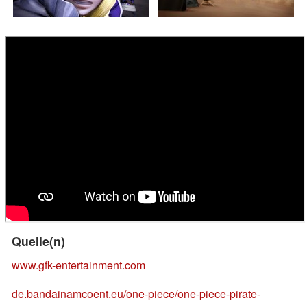
Quelle(n)
www.gfk-entertainment.com
de.bandainamcoent.eu/one-piece/one-piece-pirate-