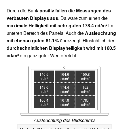
Durch die Bank
positiv fallen die Messungen des
verbauten Displays aus
. Da wäre zum einen die
maximale Helligkeit mit sehr guten 178.4 cd/m²
im
unteren Bereich des Panels. Auch die
Ausleuchtung
mit ebenso guten 81.1%
überzeugt. Hinsichtlich der
durchschnittlichen Displayhelligkeit wird mit 160.5
cd/m²
ein ganz guter Wert erreicht.
146.5
164.6
150.8
cd/m²
cd/m²
cd/m²
149.6
174.4
152
cd/m²
cd/m²
cd/m²
160.4
167.8
178.4
cd/m²
cd/m²
cd/m²
Ausleuchtung des Bildschirms