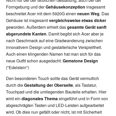
Nicht nur bei der farblichen Gestaltung, auch bei der
Formgebung und der
Gehäusekonzeption
insgesamt
beschreitet Acer mit dem 5920G einen
neuen Weg
. Das
Gehäuse ist insgesamt
vergleichsweise etwas dicker
geworden. Außerdem erhielt das
gesamte Gerät sanft
abgerundete Kanten
. Damit begibt sich Acer aber je
nach Geschmack auf eine Gradwanderung zwischen
innovativem Design und gestalterische Verspieltheit.
Auch einen klingenden Namen hat man sich für das
neue Outfit schon ausgedacht:
Gemstone Design
("Edelstein")
Den besonderen Touch sollte das Gerät vermutlich
durch die
Gestaltung der Oberseite
, als Tastatur,
Touchpad und die umliegenden Bauteile erhalten. Hier
wird ein
diagonales Thema
eingeführt und in Form von
abgeschrägten Tasten und LED-Leisten aufgearbeitet
wird. Ob dies nun gefällt oder nicht, ist mit Sicherheit