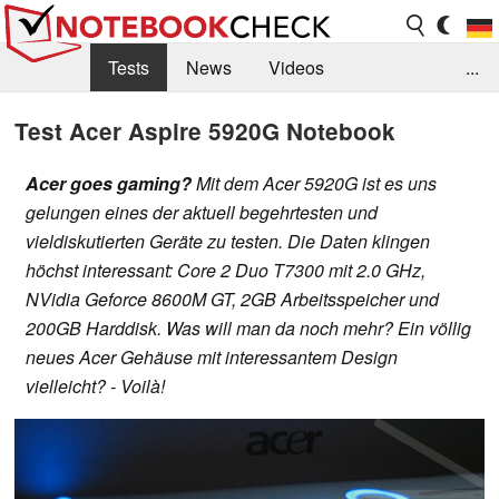
Tests
News
Videos
...
Benchmarks & Tech
Externe Tests
Test Acer Aspire 5920G Notebook
Kaufberatung
Deals
Suche
Jobs
Acer goes gaming?
Mit dem Acer 5920G ist es uns
gelungen eines der aktuell begehrtesten und
Forum
vieldiskutierten Geräte zu testen. Die Daten klingen
höchst interessant: Core 2 Duo T7300 mit 2.0 GHz,
NVidia Geforce 8600M GT, 2GB Arbeitsspeicher und
200GB Harddisk. Was will man da noch mehr? Ein völlig
neues Acer Gehäuse mit interessantem Design
vielleicht? - Voilà!