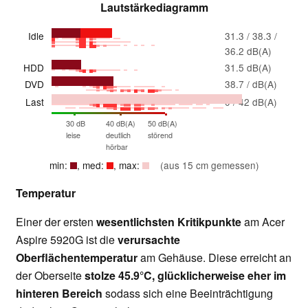
Lautstärkediagramm
Idle
31.3 / 38.3 /
36.2 dB(A)
HDD
31.5 dB(A)
DVD
38.7 / dB(A)
Last
0 / 42 dB(A)
30 dB
40 dB(A)
50 dB(A)
leise
deutlich
störend
hörbar
min:
, med:
, max:
(aus 15 cm gemessen)
Temperatur
Einer der ersten
wesentlichsten Kritikpunkte
am Acer
Aspire 5920G ist die
verursachte
Oberflächentemperatur
am Gehäuse. Diese erreicht an
der Oberseite
stolze 45.9°C, glücklicherweise eher im
hinteren Bereich
sodass sich eine Beeinträchtigung