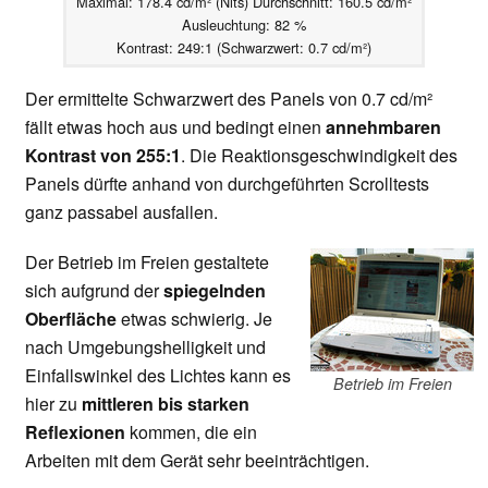
Maximal: 178.4 cd/m² (Nits) Durchschnitt: 160.5 cd/m²
Ausleuchtung: 82 %
Kontrast: 249:1 (Schwarzwert: 0.7 cd/m²)
Der ermittelte Schwarzwert des Panels von 0.7 cd/m²
fällt etwas hoch aus und bedingt einen
annehmbaren
Kontrast von 255:1
. Die Reaktionsgeschwindigkeit des
Panels dürfte anhand von durchgeführten Scrolltests
ganz passabel ausfallen.
Der Betrieb im Freien gestaltete
sich aufgrund der
spiegelnden
Oberfläche
etwas schwierig. Je
nach Umgebungshelligkeit und
Einfallswinkel des Lichtes kann es
Betrieb im Freien
hier zu
mittleren bis starken
Reflexionen
kommen, die ein
Arbeiten mit dem Gerät sehr beeinträchtigen.