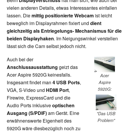
Beim
Displayverschluss
hat man sich, wie auch bei
vielen anderen Details, etwas Interessantes einfallen
lassen. Die
mittig positionierte Webcam
ist leicht
beweglich im Displayrahmen fixiert und
dient
gleichzeitig als Entriegelungs- Mechanismus für die
beiden Displayhaken
. Im Neigungswinkel verstellen
lässt sich die Cam selbst jedoch nicht.
Auch bei der
Anschlussausstattung
geizt das
Acer Aspire 5920G keinesfalls.
Acer
Insgesamt findet man
4 USB Ports
,
Aspire
5920G:
VGA, S-Video und
HDMI Port
,
Firewire, ExpressCard und die
Audio Ports inklusive
optischen
Ausgang (S/PDIF)
am Gerät. Eine
"Das USB
Problem"
erwähnenswerte Eigenheit des
5920G wäre diesbezüglich noch zu