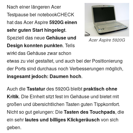
Nach einer längeren Acer
Testpause bei notebookCHECK
hat das Acer Aspire
5920G einen
sehr guten Start hingelegt
.
Speziell das neue
Gehäuse und
Acer Aspire 5920G
Design konnten punkten
. Teils
wirkt das Gehäuse zwar schon
etwas zu viel gestaltet, und auch bei der Positionierung
der Ports sind durchaus noch Verbesserungen möglich,
insgesamt jedoch: Daumen hoch
.
Auch die
Tastatur
des 5920G bleibt
praktisch ohne
Kritik
. Die Einheit sitzt fest im Gehäuse und bietet mit
großen und übersichtlichen Tasten guten Tippkomfort.
Nicht so gut gelungen: Die
Tasten des Touchpads
, die
ein sehr
lautes und billiges Klickgeräusch
von sich
geben.