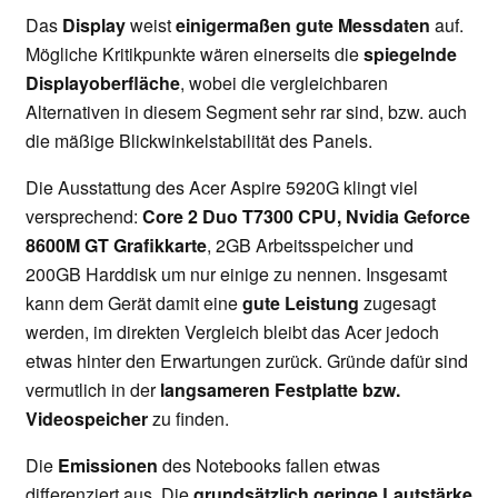
Das
Display
weist
einigermaßen gute Messdaten
auf.
Mögliche Kritikpunkte wären einerseits die
spiegelnde
Displayoberfläche
, wobei die vergleichbaren
Alternativen in diesem Segment sehr rar sind, bzw. auch
die mäßige Blickwinkelstabilität des Panels.
Die Ausstattung des Acer Aspire 5920G klingt viel
versprechend:
Core 2 Duo T7300 CPU, Nvidia Geforce
8600M GT Grafikkarte
, 2GB Arbeitsspeicher und
200GB Harddisk um nur einige zu nennen. Insgesamt
kann dem Gerät damit eine
gute Leistung
zugesagt
werden, im direkten Vergleich bleibt das Acer jedoch
etwas hinter den Erwartungen zurück. Gründe dafür sind
vermutlich in der
langsameren Festplatte bzw.
Videospeicher
zu finden.
Die
Emissionen
des Notebooks fallen etwas
differenziert aus. Die
grundsätzlich geringe Lautstärke