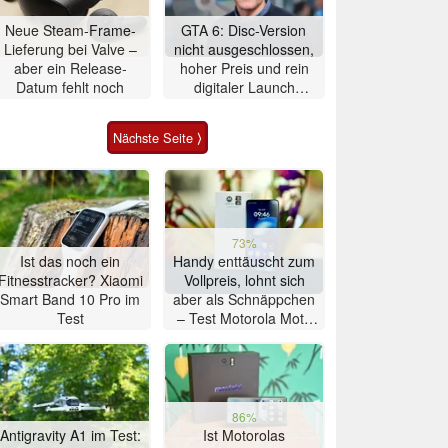
Neue Steam-Frame-
GTA 6: Disc-Version
Lieferung bei Valve –
nicht ausgeschlossen,
aber ein Release-
hoher Preis und rein
Datum fehlt noch
digitaler Launch
werden gerechtfertigt
Nächste Seite ⟩
73%
Ist das noch ein
Handy enttäuscht zum
Fitnesstracker? Xiaomi
Vollpreis, lohnt sich
Smart Band 10 Pro im
aber als Schnäppchen
Test
– Test Motorola Moto
G47 Smartphone
86%
Antigravity A1 im Test:
Ist Motorolas