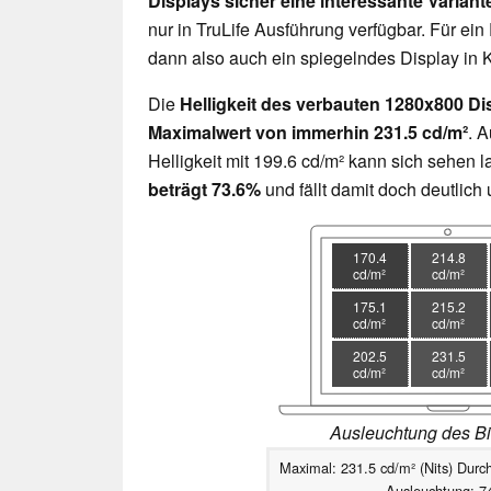
Displays sicher eine interessante Variant
nur in TruLife Ausführung verfügbar. Für e
dann also auch ein spiegelndes Display in
Die
Helligkeit des verbauten 1280x800 Di
Maximalwert von immerhin 231.5 cd/m²
. A
Helligkeit mit 199.6 cd/m² kann sich sehen 
beträgt 73.6%
und fällt damit doch deutlich 
170.4
214.8
cd/m²
cd/m²
175.1
215.2
cd/m²
cd/m²
202.5
231.5
cd/m²
cd/m²
Ausleuchtung des Bi
Maximal: 231.5 cd/m² (Nits) Durch
Ausleuchtung: 7