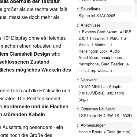
eils oberhalb der Tastatur
.
größer als die rechte war, fällt
Soundkarte
SigmaTel STAC9205
 aus, misst sie doch mehr als
Anschlüsse
1 Express Card 54mm, 4 USB
s 15“ Display ohne ein leichtes
2.0, 1 Firewire, 1 VGA, 1 S-
Video, 1 Modem, 1
e machen einen robusten und
Kensington Lock, Audio
htem Clamshell Design
wird
Anschlüsse: headphones,
schlossenen Zustand
microphone, Card Reader: 8-
tliches mögliches Wackeln des
in-1, 2 mp webcam
Netzwerk
10/100 MBit Lan Adapter
erteilt sich auf die Rückseite und
(10/100MBit/s), 802.11b/g
Gerätes. Die Position kommt
(b/g/)
ie
Vorderseite und die Flächen
Optisches Laufwerk
on störenden Kabeln
.
TSSTcorp DVD-RW TS-L632D
Abmessungen
n Ausstattung besonders -
ein
Höhe x Breite x Tiefe (in mm):
Ports noch die Größe des