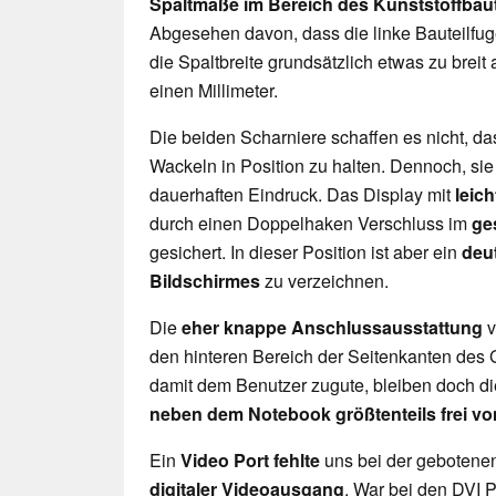
Spaltmaße im Bereich des Kunststoffbaut
Abgesehen davon, dass die linke Bauteilfuge 
die Spaltbreite grundsätzlich etwas zu breit
einen Millimeter.
Die beiden Scharniere schaffen es nicht, da
Wackeln in Position zu halten. Dennoch, si
dauerhaften Eindruck. Das Display mit
leic
durch einen Doppelhaken Verschluss im
ge
gesichert. In dieser Position ist aber ein
deu
Bildschirmes
zu verzeichnen.
Die
eher knappe Anschlussausstattung
v
den hinteren Bereich der Seitenkanten des 
damit dem Benutzer zugute, bleiben doch d
neben dem Notebook größtenteils frei v
Ein
Video Port fehlte
uns bei der gebotene
digitaler Videoausgang
. War bei den DVI 