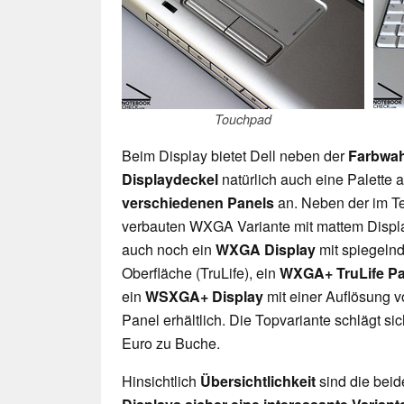
Touchpad
Beim Display bietet Dell neben der
Farbwah
Displaydeckel
natürlich auch eine Palette 
verschiedenen Panels
an. Neben der im T
verbauten WXGA Variante mit mattem Displ
auch noch ein
WXGA Display
mit spiegelnd
Oberfläche (TruLife), ein
WXGA+ TruLife P
ein
WSXGA+ Display
mit einer Auflösung 
Panel erhältlich. Die Topvariante schlägt si
Euro zu Buche.
Hinsichtlich
Übersichtlichkeit
sind die bei