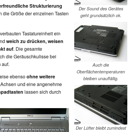
rfreundliche Strukturierung
Der Sound des Gerätes
h die Größe der einzelnen Tasten
geht grundsätzlich ok.
verbauten Tastatureinheit ein
ind
weich zu drücken, weisen
kt auf
. Die gesamte
uch die Geräuschkulisse bei
 auf.
Auch die
Oberflächentemperaturen
sweise ebenso
ohne weitere
bleiben unauffällig.
ide Achsen und eine angenehme
hpadtasten
lassen sich durch
Der Lüfter bleibt zumindest