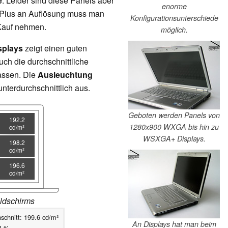
e
. Leider sind diese Panels aber
enorme
in Plus an Auflösung muss man
Konfigurationsunterschiede
 Kauf nehmen.
möglich.
splays
zeigt einen guten
uch die durchschnittliche
lassen. Die
Ausleuchtung
unterdurchschnittlich aus.
Geboten werden Panels von
192.2
1280x900 WXGA bis hin zu
cd/m²
WSXGA+ Displays.
198.2
cd/m²
196.6
cd/m²
ldschirms
schnitt: 199.6 cd/m²
An Displays hat man beim
4 %