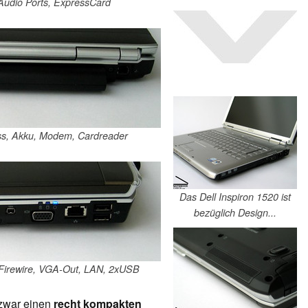
 Audio Ports, ExpressCard
ss, Akku, Modem, Cardreader
Das Dell Inspiron 1520 ist
bezüglich Design...
 Firewire, VGA-Out, LAN, 2xUSB
zwar einen
recht kompakten