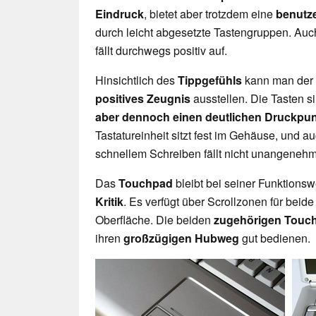
Eindruck
, bietet aber trotzdem eine
benutze
durch leicht abgesetzte Tastengruppen. Auc
fällt durchwegs positiv auf.
Hinsichtlich des
Tippgefühls
kann man der 
positives Zeugnis
ausstellen. Die Tasten s
aber dennoch einen deutlichen Druckpun
Tastatureinheit sitzt fest im Gehäuse, und a
schnellem Schreiben fällt nicht unangenehm
Das
Touchpad
bleibt bei seiner Funktion
Kritik
. Es verfügt über Scrollzonen für be
Oberfläche. Die beiden
zugehörigen Touc
ihren
großzügigen Hubweg
gut bedienen.