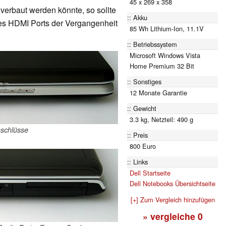
45 x 269 x 358
 verbaut werden könnte, so sollte
Akku
des HDMI Ports der Vergangenheit
85 Wh Lithium-Ion, 11.1V
Betriebssystem
Microsoft Windows Vista
Home Premium 32 Bit
Sonstiges
12 Monate Garantie
Gewicht
3.3 kg, Netzteil: 490 g
nschlüsse
Preis
800 Euro
Links
Dell Startseite
Dell Notebooks Übersichtseite
[+] Zum Vergleich hinzufügen
» vergleiche
0