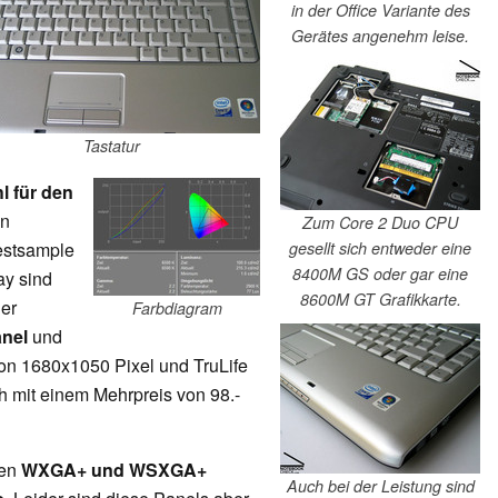
in der Office Variante des
Gerätes angenehm leise.
Tastatur
l für den
an
Zum Core 2 Duo CPU
estsample
gesellt sich entweder eine
8400M GS oder gar eine
ay sind
8600M GT Grafikkarte.
er
Farbdiagram
anel
und
von 1680x1050 Pixel und TruLife
ch mit einem Mehrpreis von 98.-
den
WXGA+ und WSXGA+
Auch bei der Leistung sind