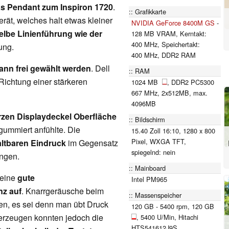
s Pendant zum Inspiron 1720
.
Grafikkarte
rät, welches halt etwas kleiner
NVIDIA GeForce 8400M GS
-
elbe Linienführung wie der
128 MB VRAM, Kerntakt:
400 MHz, Speichertakt:
ung.
400 MHz, DDR2 RAM
ann frei gewählt werden
. Dell
RAM
 Richtung einer stärkeren
1024 MB
, DDR2 PC5300
667 MHz, 2x512MB, max.
4096MB
zen Displaydeckel Oberfläche
Bildschirm
gummiert anfühlte. Die
15.40 Zoll 16:10, 1280 x 800
Pixel, WXGA TFT,
altbaren Eindruck
im Gegensatz
spiegelnd: nein
ungen.
Mainboard
 eine
gute
Intel PM965
nz auf
. Knarrgeräusche beim
Massenspeicher
len, es sei denn man übt Druck
120 GB - 5400 rpm, 120 GB
berzeugen konnten jedoch die
, 5400 U/Min, Hitachi
HTS541612J9S