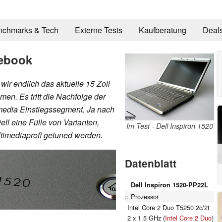
nchmarks & Tech
Externe Tests
Kaufberatung
Deal
tebook
ir endlich das aktuelle 15 Zoll
en. Es tritt die Nachfolge der
imedia Einstiegssegment. Ja nach
Dell eine Fülle von Varianten,
Im Test - Dell Inspiron 1520
ltimediaprofi getuned werden.
Datenblatt
Dell Inspiron 1520-PP22L
Prozessor
Intel Core 2 Duo T5250 2c/2t
2 x 1.5 GHz (
Intel Core 2 Duo
)