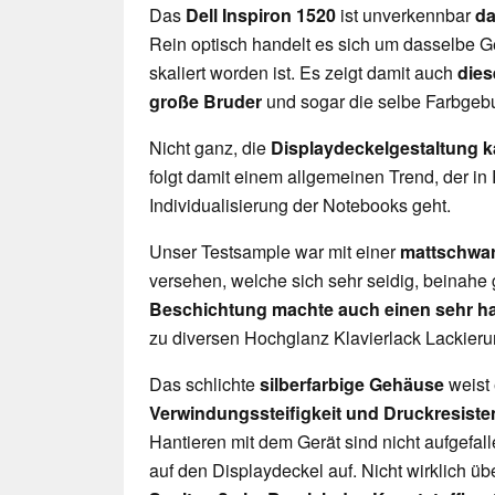
Das
Dell Inspiron 1520
ist unverkennbar
da
Rein optisch handelt es sich um dasselbe Ge
skaliert worden ist. Es zeigt damit auch
dies
große Bruder
und sogar die selbe Farbgeb
Nicht ganz, die
Displaydeckelgestaltung k
folgt damit einem allgemeinen Trend, der in
Individualisierung der Notebooks geht.
Unser Testsample war mit einer
mattschwar
versehen, welche sich sehr seidig, beinahe 
Beschichtung machte auch einen sehr h
zu diversen Hochglanz Klavierlack Lackier
Das schlichte
silberfarbige Gehäuse
weist
Verwindungssteifigkeit und Druckresiste
Hantieren mit dem Gerät sind nicht aufgefal
auf den Displaydeckel auf. Nicht wirklich ü