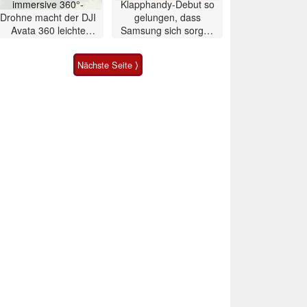
immersive 360°-
Klapphandy-Debut so
Drohne macht der DJI
gelungen, dass
Avata 360 leichte
Samsung sich sorgen
Konkurrenz
muss? – Razr Fold
Smartphone im Test
Nächste Seite ⟩