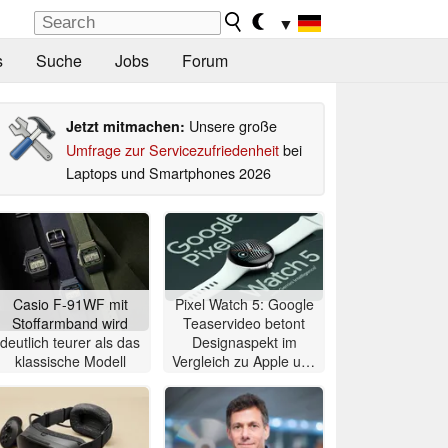
▼
s
Suche
Jobs
Forum
Unsere große
Jetzt mitmachen:
Umfrage zur Servicezufriedenheit
bei
Laptops und Smartphones 2026
Casio F-91WF mit
Pixel Watch 5: Google
Stoffarmband wird
Teaservideo betont
deutlich teurer als das
Designaspekt im
klassische Modell
Vergleich zu Apple und
Samsung