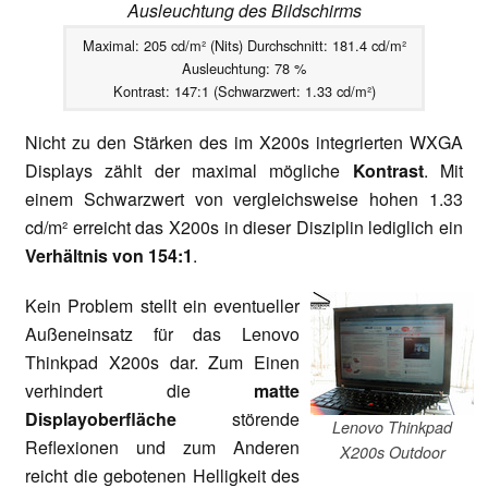
Ausleuchtung des Bildschirms
Maximal: 205 cd/m² (Nits) Durchschnitt: 181.4 cd/m²
Ausleuchtung: 78 %
Kontrast: 147:1 (Schwarzwert: 1.33 cd/m²)
Nicht zu den Stärken des im X200s integrierten WXGA
Displays zählt der maximal mögliche
Kontrast
. Mit
einem Schwarzwert von vergleichsweise hohen 1.33
cd/m² erreicht das X200s in dieser Disziplin lediglich ein
Verhältnis von 154:1
.
Kein Problem stellt ein eventueller
Außeneinsatz für das Lenovo
Thinkpad X200s dar. Zum Einen
verhindert die
matte
Displayoberfläche
störende
Lenovo Thinkpad
Reflexionen und zum Anderen
X200s Outdoor
reicht die gebotenen Helligkeit des