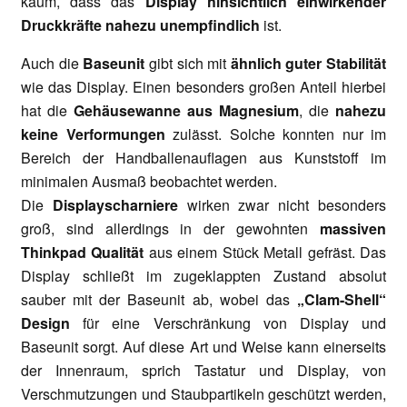
kaum, dass das
Display hinsichtlich einwirkender
Druckkräfte nahezu unempfindlich
ist.
Auch die
Baseunit
gibt sich mit
ähnlich guter Stabilität
wie das Display. Einen besonders großen Anteil hierbei
hat die
Gehäusewanne aus Magnesium
, die
nahezu
keine Verformungen
zulässt. Solche konnten nur im
Bereich der Handballenauflagen aus Kunststoff im
minimalen Ausmaß beobachtet werden.
Die
Displayscharniere
wirken zwar nicht besonders
groß, sind allerdings in der gewohnten
massiven
Thinkpad Qualität
aus einem Stück Metall gefräst. Das
Display schließt im zugeklappten Zustand absolut
sauber mit der Baseunit ab, wobei das
„Clam-Shell“
Design
für eine Verschränkung von Display und
Baseunit sorgt. Auf diese Art und Weise kann einerseits
der Innenraum, sprich Tastatur und Display, von
Verschmutzungen und Staubpartikeln geschützt werden,