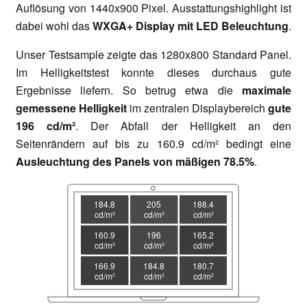
Auflösung von 1440x900 Pixel. Ausstattungshighlight ist
dabei wohl das
WXGA+ Display mit LED Beleuchtung
.
Unser Testsample zeigte das 1280x800 Standard Panel.
Im Helligkeitstest konnte dieses durchaus gute
Ergebnisse liefern. So betrug etwa die
maximale
gemessene Helligkeit
im zentralen Displaybereich
gute
196 cd/m²
. Der Abfall der Helligkeit an den
Seitenrändern auf bis zu 160.9 cd/m² bedingt eine
Ausleuchtung des Panels von mäßigen 78.5%
.
184.8
205
188.4
cd/m²
cd/m²
cd/m²
160.9
196
165.2
cd/m²
cd/m²
cd/m²
166.9
184.8
180.7
cd/m²
cd/m²
cd/m²