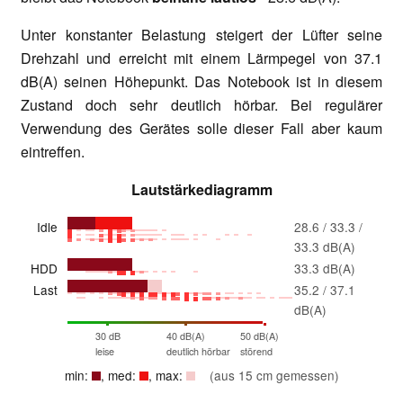
Unter konstanter Belastung steigert der Lüfter seine
Drehzahl und erreicht mit einem Lärmpegel von 37.1
dB(A) seinen Höhepunkt. Das Notebook ist in diesem
Zustand doch sehr deutlich hörbar. Bei regulärer
Verwendung des Gerätes solle dieser Fall aber kaum
eintreffen.
Lautstärkediagramm
Idle
28.6 / 33.3 /
33.3 dB(A)
HDD
33.3 dB(A)
Last
35.2 / 37.1
dB(A)
30 dB
40 dB(A)
50 dB(A)
leise
deutlich hörbar
störend
min:
, med:
, max:
(aus 15 cm gemessen)