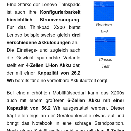
Eine Stärke der Lenovo Thinkpads
ist auch ihre
Konfigurierbarkeit
hinsichtlich Stromversorgung
.
Readers
Für das Thinkpad X200 bietet
Test
Lenovo beispielsweise gleich
drei
verschiedene Akkulösungen
an.
Die Einstiegs- und zugleich auch
die Gewicht sparendste Variante
Classic
stellt ein
4-Zellen Li-Ion Akku
dar,
Test
der mit einer
Kapazität von 26.2
Wh
bereits für eine vertretbare Akkulaufzeit sorgt.
Bei einem erhöhten Mobilitätsbedarf kann das X200s
auch mit einem größeren
6-Zellen Akku mit einer
Kapazität von 56.2 Wh
ausgestattet werden. Dieser
trägt allerdings an der Geräteunterseite etwas auf und
bringt das Notebook in eine schräge Standposition.
Noch einen Schritt weiter geht man mit dem
9-Zellen