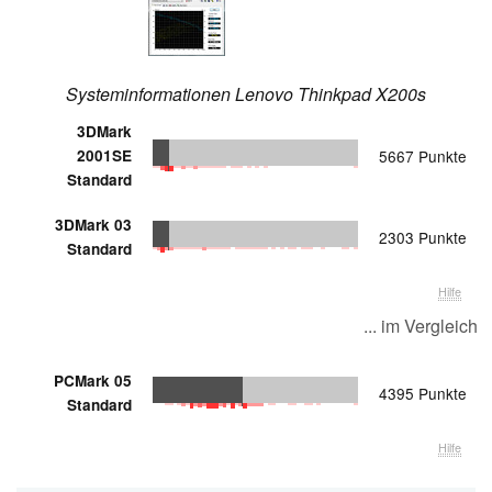
Systeminformationen Lenovo Thinkpad X200s
3DMark
2001SE
5667 Punkte
Standard
3DMark 03
2303 Punkte
Standard
Hilfe
... im Vergleich
PCMark 05
4395 Punkte
Standard
Hilfe