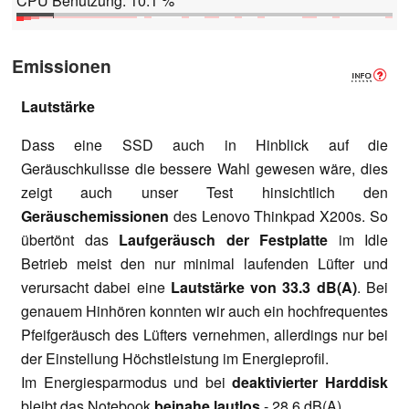
CPU Benutzung: 10.1 %
Emissionen
Lautstärke
Dass eine SSD auch in Hinblick auf die
Geräuschkulisse die bessere Wahl gewesen wäre, dies
zeigt auch unser Test hinsichtlich den
Geräuschemissionen
des Lenovo Thinkpad X200s. So
übertönt das
Laufgeräusch der Festplatte
im Idle
Betrieb meist den nur minimal laufenden Lüfter und
verursacht dabei eine
Lautstärke von 33.3 dB(A)
. Bei
genauem Hinhören konnten wir auch ein hochfrequentes
Pfeifgeräusch des Lüfters vernehmen, allerdings nur bei
der Einstellung Höchstleistung im Energieprofil.
Im Energiesparmodus und bei
deaktivierter Harddisk
bleibt das Notebook
beinahe lautlos
- 28.6 dB(A).