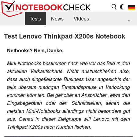
Tests
News
Videos
...
Benchmarks & Tech
Externe Tests
Test Lenovo Thinkpad X200s Notebook
Kaufberatung
Deals
Suche
Jobs
Netbooks? Nein, Danke.
Forum
Mini-Notebooks bestimmen nach wie vor das Bild in den
aktuellen Verkaufscharts. Nicht auszuschließen also,
dass auch eingefleischte Business User angesichts der
teils überaus niedrigen Einstandspreise in Verlockung
kommen könnten. Bei gehobenen Ansprüchen, etwa den
Eingabegeräten oder den Schnittstellen, sehen die
meisten Mini-Notebooks allerdings nicht besonders gut
aus. Genau in dieser Zielgruppe will Lenovo mit dem
Thinkpad X200s nach Kunden fischen.