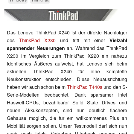
Das Lenovo ThinkPad X240 ist der direkte Nachfolger
des
ThinkPad X230
und tritt mit einer
Vielzahl
spannender Neuerungen
an. Während das ThinkPad
X230 im Vergleich zum ThinkPad X220 ein nahezu
identisches Äußeres aufweist, hat Lenovo sich beim
aktuellen ThinkPad X240 für eine komplette
Neukonstruktion entschieden. Diese Neuausrichtung
haben wir auch schon beim
ThinkPad T440s
und den S-
Serie-Modellen beobachtet. Dank sparsamer Intel
Haswell-CPUs, bezahlbarer Solid State Drives und
neuen Akkukonzepten, sind nun deutlich flachere
Gehäuse möglich, die für ein willkommenes Plus an
Mobilität sorgen sollen. Unser Testmodell darf sich nun
auch nach Intels Vorgaben Ultrabook nennen und