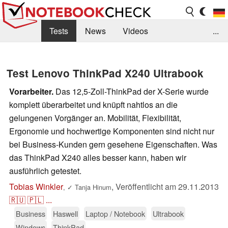
Tests
News
Videos
...
Benchmarks & Tech
Externe Tests
Test Lenovo ThinkPad X240 Ultrabook
Kaufberatung
Deals
Suche
Jobs
Vorarbeiter.
Das 12,5-Zoll-ThinkPad der X-Serie wurde
Forum
komplett überarbeitet und knüpft nahtlos an die
gelungenen Vorgänger an. Mobilität, Flexibilität,
Ergonomie und hochwertige Komponenten sind nicht nur
bei Business-Kunden gern gesehene Eigenschaften. Was
das ThinkPad X240 alles besser kann, haben wir
ausführlich getestet.
Tobias Winkler
,
Veröffentlicht am
29.11.2013
,
✓
Tanja Hinum
🇷🇺
🇵🇱
...
Business
Haswell
Laptop / Notebook
Ultrabook
Windows
ThinkPad