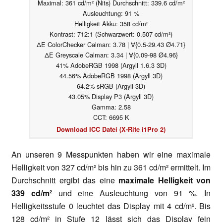
Maximal: 361 cd/m² (Nits) Durchschnitt: 339.6 cd/m²
Ausleuchtung: 91 %
Helligkeit Akku: 358 cd/m²
Kontrast: 712:1 (Schwarzwert: 0.507 cd/m²)
ΔE ColorChecker Calman: 3.78 | ∀{0.5-29.43 Ø4.71}
ΔE Greyscale Calman: 3.34 | ∀{0.09-98 Ø4.96}
41% AdobeRGB 1998 (Argyll 1.6.3 3D)
44.56% AdobeRGB 1998 (Argyll 3D)
64.2% sRGB (Argyll 3D)
43.05% Display P3 (Argyll 3D)
Gamma: 2.58
CCT: 6695 K
Download ICC Datei (X-Rite i1Pro 2)
An unseren 9 Messpunkten haben wir eine maximale
Helligkeit von 327 cd/m² bis hin zu 361 cd/m² ermittelt. Im
Durchschnitt ergibt das eine
maximale Helligkeit von
339 cd/m²
und eine Ausleuchtung von 91 %. In
Helligkeitsstufe 0 leuchtet das Display mit 4 cd/m². Bis
128 cd/m² in Stufe 12 lässt sich das Display fein