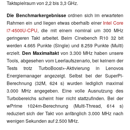
Taktspielraum von 2,2 bis 3,3 GHz.
Die Benchmarkergebnisse
ordnen sich im erwarteten
Rahmen ein und liegen etwas oberhalb einer
Intel Core
i7-4500U-CPU
, die mit einem nominal um 300 MHz
geringeren Takt arbeitet. Beim Cinebench R10 32 bit
werden 4.665 Punkte (Single) und 8.259 Punkte (Multi)
erzielt.
Den Maximaltakt
von 3.300 MHz haben unsere
Tools, abgesehen vom Leerlaufszenario, bei keinem der
Tests trotz TurboBoost+-Aktivierung in Lenovos
Energiemanager angezeigt. Selbst bei der SuperPi-
Berechnung (32M, 624 s) wurden lediglich maximal
3.000 MHz angegeben. Eine volle Ausnutzung des
Turbobereichs scheint hier nicht stattzufinden. Bei der
wPrime 1024m-Berechnung (Multi-Thread, 614 s)
reduziert sich der Takt von anfänglich 3.000 MHz nach
wenigen Sekunden auf 2.500 MHz.