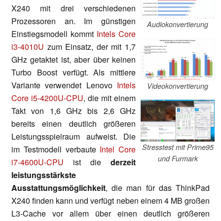
X240 mit drei verschiedenen
Prozessoren an. Im günstigen
Audiokonvertierung
Einstiegsmodell kommt
Intels Core
i3-4010U
zum Einsatz, der mit 1,7
GHz getaktet ist, aber über keinen
Turbo Boost verfügt. Als mittlere
Variante verwendet Lenovo
Intels
Videokonvertierung
Core i5-4200U-CPU
, die mit einem
Takt von 1,6 GHz bis 2,6 GHz
bereits einen deutlich größeren
Leistungsspielraum aufweist. Die
Stresstest mit Prime95
im Testmodell verbaute
Intel Core
und Furmark
i7-4600U-CPU
ist die
derzeit
leistungsstärkste
Ausstattungsmöglichkeit
, die man für das ThinkPad
X240 finden kann und verfügt neben einem 4 MB großen
L3-Cache vor allem über einen deutlich größeren