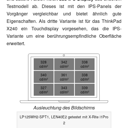
Testmodell ab. Dieses ist mit den IPS-Panels der
Vorgänger vergleichbar und bietet ähnlich gute
Eigenschaften. Als dritte Variante ist für das ThinkPad
X240 ein Touchdisplay vorgesehen, das die IPS-
Variante um eine berührungsempfindliche Oberfläche
erweitert.
328
342
338
cd/m²
cd/m²
cd/m²
340
361
338
cd/m²
cd/m²
cd/m²
327
343
339
cd/m²
cd/m²
cd/m²
Ausleuchtung des Bildschirms
LP125WH2-SPT1, LEN40E2 getestet mit X-Rite i1Pro
2