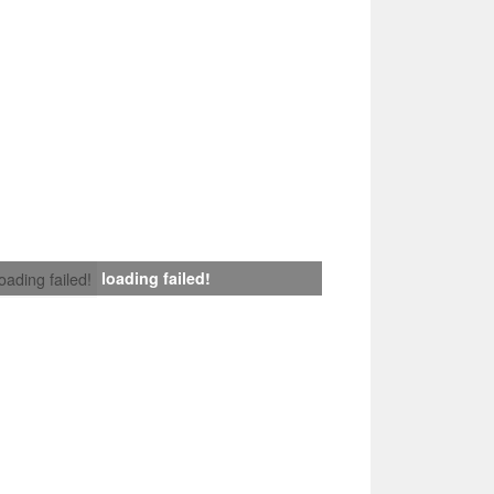
loading failed!
loading failed!