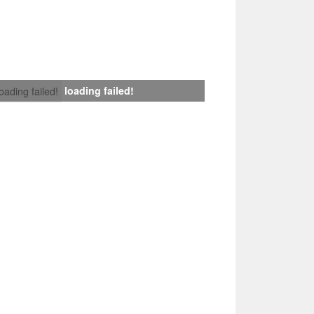
loading failed!
loading failed!