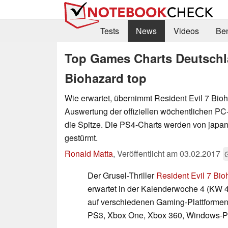
Tests
News
Videos
Be
Top Games Charts Deutschla
Biohazard top
Wie erwartet, übernimmt Resident Evil 7 Bioh
Auswertung der offiziellen wöchentlichen PC
die Spitze. Die PS4-Charts werden von japa
gestürmt.
Ronald Matta
,
Veröffentlicht am
03.02.2017
Der Grusel-Thriller
Resident Evil 7 Bio
erwartet in der Kalenderwoche 4 (KW 4
auf verschiedenen Gaming-Plattformen
PS3, Xbox One, Xbox 360, Windows-PC 