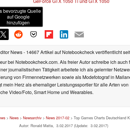
GeForce GTX 1050 Ti und GTX 1050
s bevorzugte Quelle
auf Google
hinzufügen
Editor News
- 14667 Artikel auf Notebookcheck veröffentlicht
sei
eur bei Notebookcheck.com. Als freier Autor schreibe ich auch 
ner journalistischen Tätigkeit arbeitete ich als gelernter Netzw
ierung von Firmennetzwerken sowie als Modefotograf in Mailan
 mein Herz als ehemaliger Leistungssportler für alle Arten von
reiche Video/Foto, Smart Home und Wearables.
ews
>
News
>
Newsarchiv
>
News 2017-02
> Top Games Charts Deutschland KW
Autor: Ronald Matta, 3.02.2017 (Update: 3.02.2017)