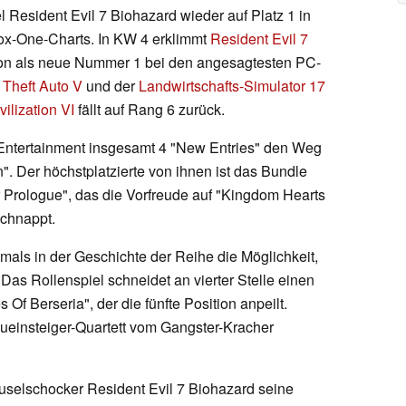
l Resident Evil 7 Biohazard wieder auf Platz 1 in
box-One-Charts. In KW 4 erklimmt
Resident Evil 7
on als neue Nummer 1 bei den angesagtesten PC-
 Theft Auto V
und der
Landwirtschafts-Simulator 17
vilization VI
fällt auf Rang 6 zurück.
 Entertainment insgesamt 4 "New Entries" den Weg
". Der höchstplatzierte von ihnen ist das Bundle
 Prologue", das die Vorfreude auf "Kingdom Hearts
schnappt.
tmals in der Geschichte der Reihe die Möglichkeit,
 Das Rollenspiel schneidet an vierter Stelle einen
Of Berseria", der die fünfte Position anpeilt.
eueinsteiger-Quartett vom Gangster-Kracher
uselschocker Resident Evil 7 Biohazard seine