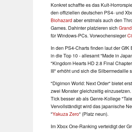
Konkret schaffte es das Kult-Horrorspie
den offiziellen deutschen PS4- und X
Biohazard
aber erstmals auch den Thr
Games. Dahinter platzieren sich
Grand
für Windows-PCs. Vorwochensieger
Ci
In den PS4-Charts finden laut der GfK
in die Top 10 - allesamt "Made in Japan
"Kingdom Hearts HD 2.8 Final Chapter
III" erhöht und sich die Silbermedaille 
"Digimon World: Next Order" bietet ers
zwei Monster gleichzeitig einzusetzen.
Tick besser ab als Genre-Kollege "Tales 
Vervollständigt wird das japanische N
"
Yakuza Zero
" (Platz neun).
Im Xbox One-Ranking verteidigt der Gr