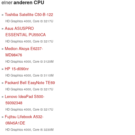
einer
anderen CPU
Toshiba Satellite C50-B-122
HD Graphics 4000, Core i3 3217U
Asus ASUSPRO
ESSENTIAL PU550CA
HD Graphics 4000, Core i3 3217U
Medion Akoya E6237-
MD98476
HD Graphics 4000, Core i3 3120M
HP 15-d090nr
HD Graphics 4000, Core i3 3110M
Packard Bell EasyNote TE69
HD Graphics 4000, Core i3 3217U
Lenovo IdeaPad S500-
59392348
HD Graphics 4000, Core i3 3217U
Fujitsu Lifebook A532-
0M45A1DE
HD Graphics 4000, Core i5 3230M