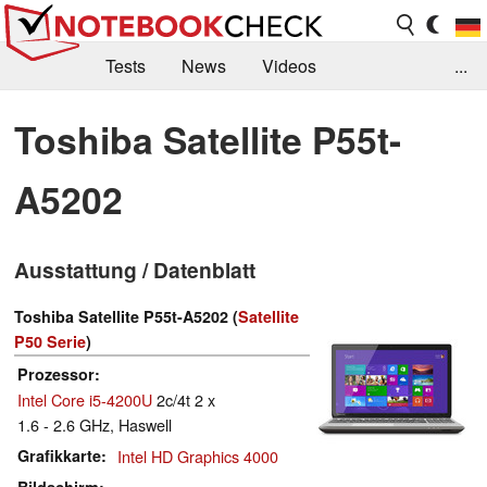
Tests
News
Videos
...
Benchmarks & Tech
Externe Tests
Toshiba Satellite P55t-
Kaufberatung
Deals
Suche
Jobs
A5202
Forum
Ausstattung / Datenblatt
Toshiba Satellite P55t-A5202 (
Satellite
P50 Serie
)
Prozessor
Intel Core i5-4200U
2c/4t 2 x
1.6 - 2.6 GHz, Haswell
Grafikkarte
Intel HD Graphics 4000