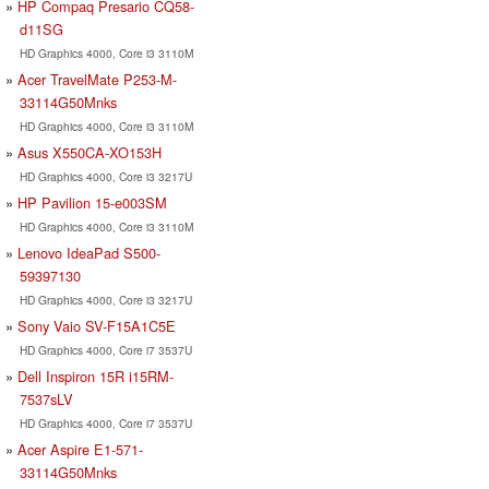
HP Compaq Presario CQ58-
d11SG
HD Graphics 4000, Core i3 3110M
Acer TravelMate P253-M-
33114G50Mnks
HD Graphics 4000, Core i3 3110M
Asus X550CA-XO153H
HD Graphics 4000, Core i3 3217U
HP Pavilion 15-e003SM
HD Graphics 4000, Core i3 3110M
Lenovo IdeaPad S500-
59397130
HD Graphics 4000, Core i3 3217U
Sony Vaio SV-F15A1C5E
HD Graphics 4000, Core i7 3537U
Dell Inspiron 15R i15RM-
7537sLV
HD Graphics 4000, Core i7 3537U
Acer Aspire E1-571-
33114G50Mnks