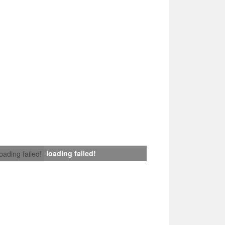
loading failed!
loading failed!