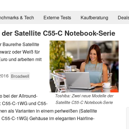
nchmarks & Tech
Externe Tests
Kaufberatung
Deal
der Satellite C55-C Notebook-Serie
 Baureihe Satellite
hwarz oder Weiß für
uro und arbeiten mit
2016
Broadwell
o bei der Allround-
Toshiba: Zwei neue Modelle der
Satellite C55-C Notebook-Serie
: C55-C-1WG und C55-
als Varianten in einem perlweißen (Satellite
e C55-C-1WG) Gehäuse im eleganten Hairline-