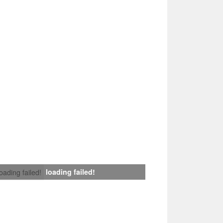
loading failed!
loading failed!