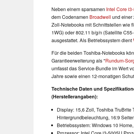
Neben einem sparsamen
Intel Core i
dem Codenamen
Broadwell
und einer 
Zoll-Notebooks mit Schnittstellen wie 
1WG) oder 802.11 b/g/n (Satellite C5
ausgestattet. Als Betriebssystem dient
Für die beiden Toshiba-Notebooks kön
Garantieerweiterung als "
Rundum-Sorg
umfasst das Service-Bundle im Wert vo
Jahre sowie einen 12-monatigen Schut
Technische Daten und Spezifikation
(Herstellerangaben):
Display: 15,6 Zoll, Toshiba TruBrit
Hintergrundbeleuchtung, 16:9 Seiten
Betriebssystem: Windows 10 Home, 64-
Prozessor: Intel Core i3-5005U Proze