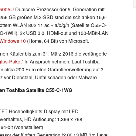
3-5005U
Dualcore-Prozessor der 5. Generation mit
256 GB großen M.2-SSD sind die schlanken 15,6-
flottem WLAN 802.11 ac + a/b/g/n (Satellite C55-C-
5-C-1WH), 2x USB 3.0, HDMI-out und 100-MBit-LAN
Windows 10
(Home, 64 Bit) von Microsoft.
nen Käufer bis zum 31. März 2016 die verlängerte
los-Paket
" in Anspruch nehmen. Laut Toshiba
n circa 200 Euro eine Garantieerweiterung auf 3
z vor Diebstahl, Unfallschäden oder Malware.
en Toshiba Satellite C55-C-1WG
e TFT Hochhelligkeits-Display mit LED
verhältnis, HD Auflösung: 1.366 x 768
bit (vorinstalliert)
ssor der fünften Generation (2,00 / 3 MB 3rd Level