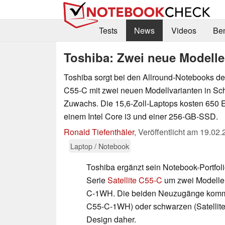
Tests
News
Videos
Be
Toshiba: Zwei neue Modelle 
Toshiba sorgt bei den Allround-Notebooks der
C55-C mit zwei neuen Modellvarianten in Sc
Zuwachs. Die 15,6-Zoll-Laptops kosten 650 E
einem Intel Core i3 und einer 256-GB-SSD.
Ronald Tiefenthäler
,
Veröffentlicht am
19.02.
Laptop / Notebook
Toshiba ergänzt sein Notebook-Portfoli
Serie
Satellite C55-C
um zwei Modelle
C-1WH. Die beiden Neuzugänge kommen 
C55-C-1WH) oder schwarzen (Satellit
Design daher.