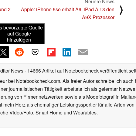
Neuere News
⟩
ond 2
Apple: iPhone 5se erhält A9, iPad Air 3 den
A9X Prozessor
s bevorzugte Quelle
auf Google
hinzufügen
Editor News
- 14666 Artikel auf Notebookcheck veröffentlicht
sei
eur bei Notebookcheck.com. Als freier Autor schreibe ich auch 
ner journalistischen Tätigkeit arbeitete ich als gelernter Netzw
ierung von Firmennetzwerken sowie als Modefotograf in Mailan
 mein Herz als ehemaliger Leistungssportler für alle Arten von
reiche Video/Foto, Smart Home und Wearables.