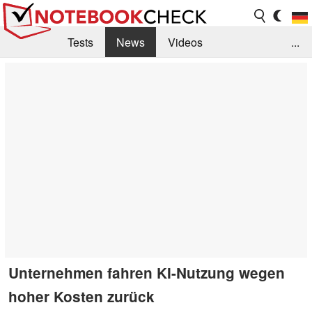
Tests
News
Videos
...
Benchmarks & Tech
Externe Tests
Kaufberatung
Deals
Suche
Jobs
Forum
Unternehmen fahren KI-Nutzung wegen
hoher Kosten zurück