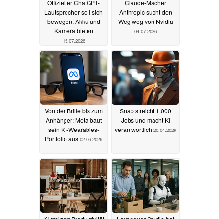
Offizieller ChatGPT-
Claude-Macher
Lautsprecher soll sich
Anthropic sucht den
bewegen, Akku und
Weg weg von Nvidia
Kamera bieten
04.07.2026
15.07.2026
Von der Brille bis zum
Snap streicht 1.000
Anhänger: Meta baut
Jobs und macht KI
sein KI-Wearables-
verantwortlich
20.04.2026
Portfolio aus
02.06.2026
KI steigert Produktivität
Laut neuer Studie hat