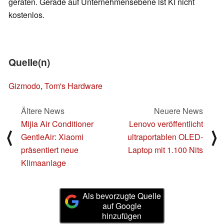
geraten. Gerade auf Unternehmensebene ist KI nicht
kostenlos.
Quelle(n)
Gizmodo
,
Tom's Hardware
Ältere News
Neuere News
Mijia Air Conditioner
Lenovo veröffentlicht
⟨
⟩
GentleAir: Xiaomi
ultraportablen OLED-
präsentiert neue
Laptop mit 1.100 Nits
Klimaanlage
Als bevorzugte Quelle
auf Google
hinzufügen