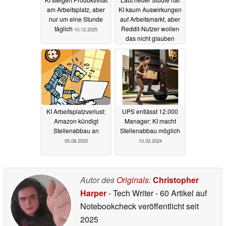
am Arbeitsplatz, aber
KI kaum Auswirkungen
nur um eine Stunde
auf Arbeitsmarkt, aber
täglich
Reddit-Nutzer wollen
10.12.2025
das nicht glauben
03.10.2025
KI Arbeitsplatzverlust:
UPS entlässt 12.000
Amazon kündigt
Manager: KI macht
Stellenabbau an
Stellenabbau möglich
05.08.2025
10.02.2024
Autor des
Originals
:
Christopher
Harper
- Tech Writer
- 60 Artikel auf
Notebookcheck veröffentlicht
seit
2025