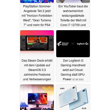
PlayStation Sommer-
Ein YouTuber baut die
Angebote Teil 2 jetzt
wahrscheinlich
mit "Horizon Forbidden
leistungsstärkste
West", "Gran Turismo
Toilette der Welt mit
7" und mehr für PS4
Core i7-12700 und
und PS5
GeForce RTX 3060
03.08.2022
03.08.2022
Das Steam Deck erhält
Der Logitech G
mit dem Update auf
Gaming-Handheld
SteamOS 3.3
setzt auf Cloud-
zahlreiche Features
Gaming statt GPU-
und Verbesserungen
Power
02.08.2022
03.08.2022