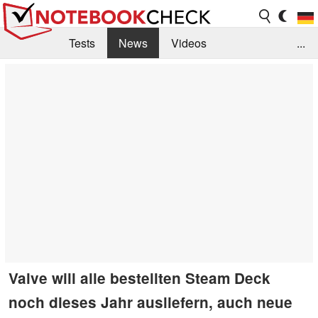
Tests
News
Videos
...
Benchmarks & Tech
Externe Tests
Kaufberatung
Deals
Suche
Jobs
Forum
Valve will alle bestellten Steam Deck
noch dieses Jahr ausliefern, auch neue