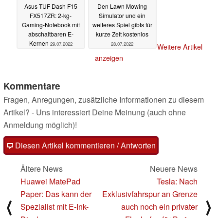
Asus TUF Dash F15
Den Lawn Mowing
FX517ZR: 2-kg-
Simulator und ein
Gaming-Notebook mit
weiteres Spiel gibts für
abschaltbaren E-
kurze Zeit kostenlos
Kernen
29.07.2022
28.07.2022
Weitere Artikel
anzeigen
Kommentare
Fragen, Anregungen, zusätzliche Informationen zu diesem
Artikel? - Uns interessiert Deine Meinung (auch ohne
Anmeldung möglich)!
Diesen Artikel kommentieren / Antworten
Ältere News
Neuere News
Huawei MatePad
Tesla: Nach
Paper: Das kann der
Exklusivfahrspur an Grenze
⟨
⟩
Spezialist mit E-Ink-
auch noch ein privater