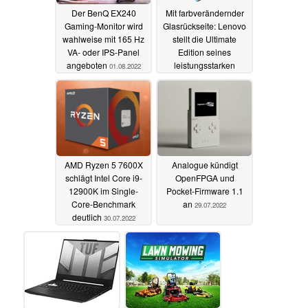
Der BenQ EX240
Mit farbverändernder
Gaming-Monitor wird
Glasrückseite: Lenovo
wahlweise mit 165 Hz
stellt die Ultimate
VA- oder IPS-Panel
Edition seines
angeboten
leistungsstarken
01.08.2022
Tablets Legion Y700
vor
31.07.2022
AMD Ryzen 5 7600X
Analogue kündigt
schlägt Intel Core i9-
OpenFPGA und
12900K im Single-
Pocket-Firmware 1.1
Core-Benchmark
an
29.07.2022
deutlich
30.07.2022