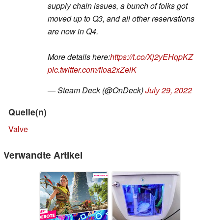
supply chain issues, a bunch of folks got
moved up to Q3, and all other reservations
are now in Q4.
More details here:
https://t.co/Xj2yEHqpKZ
pic.twitter.com/floa2xZelK
— Steam Deck (@OnDeck)
July 29, 2022
Quelle(n)
Valve
Verwandte Artikel