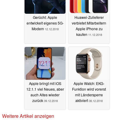
Gerücht: Apple
Huawei-Zulieferer
entwickelt eigenes 5G-
verbietet Mitarbeitern
Modem
Apple iPhone zu
12.12.2018
kaufen
11.12.2018
Apple bringt mit iOS
Apple Watch: EKG-
12.1.1 viel Neues, aber
Funktion wird vorerst
auch Altes wieder
mit Ländersperre
zurück
aktiviert
09.12.2018
08.12.2018
Weitere Artikel anzeigen