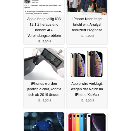
Apple bringt eilig iOS
iPhone-Nachfrage
12.1.2 heraus und
bricht ein: Analyst
behebt 4G-
reduziert Prognose
Verbindungsproblem
17.12.2018
18.12.2018
iPhones wurden
Apple wird verklagt,
jährlich dicker, könnte
wegen der Notch im
sich ab 2019 ändern
iPhone Xs Max
16.12.2018
15.12.2018