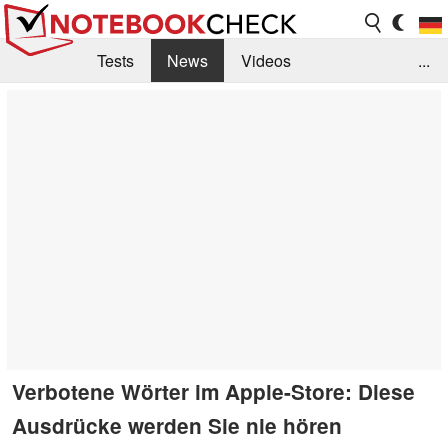
Tests
News
Videos
...
Benchmarks & Tech
Externe Tests
Kaufberatung
Deals
Suche
Jobs
Forum
Verbotene Wörter im Apple-Store: Diese
Ausdrücke werden Sie nie hören