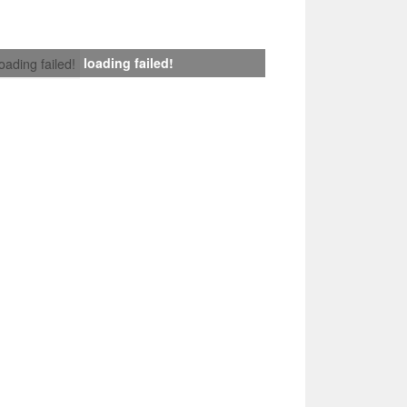
loading failed!
loading failed!