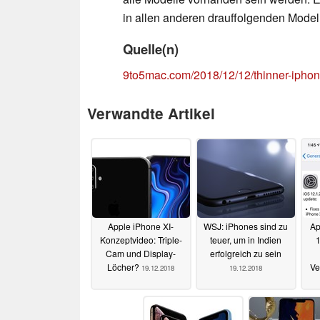
in allen anderen drauffolgenden Model
Quelle(n)
9to5mac.com/2018/12/12/thinner-iphon
Verwandte Artikel
Apple iPhone XI-
WSJ: iPhones sind zu
Ap
Konzeptvideo: Triple-
teuer, um in Indien
1
Cam und Display-
erfolgreich zu sein
Löcher?
Ve
19.12.2018
19.12.2018