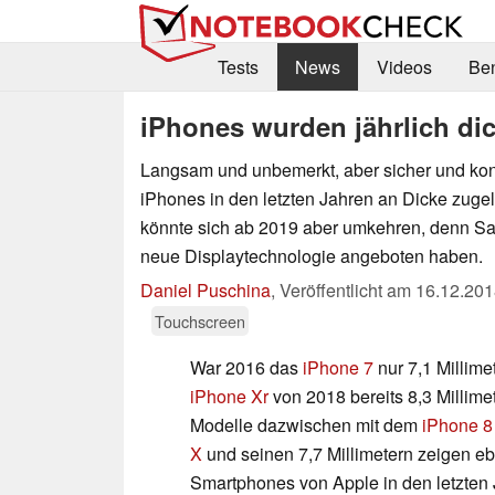
Tests
News
Videos
Be
iPhones wurden jährlich dic
Langsam und unbemerkt, aber sicher und kon
iPhones in den letzten Jahren an Dicke zugel
könnte sich ab 2019 aber umkehren, denn Sa
neue Displaytechnologie angeboten haben.
Daniel Puschina
,
Veröffentlicht am
16.12.201
Touchscreen
War 2016 das
iPhone 7
nur 7,1 Millimet
iPhone Xr
von 2018 bereits 8,3 Millimet
Modelle dazwischen mit dem
iPhone 8
X
und seinen 7,7 Millimetern zeigen eb
Smartphones von Apple in den letzten