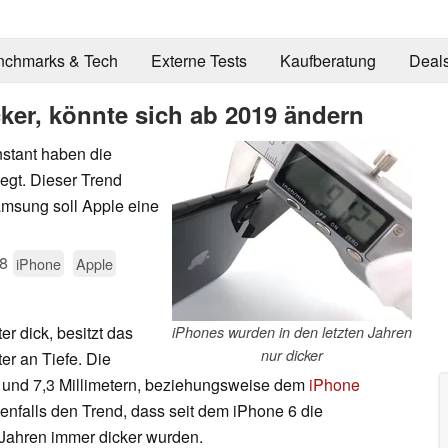
nchmarks & Tech
Externe Tests
Kaufberatung
Deal
ker, könnte sich ab 2019 ändern
stant haben die
egt. Dieser Trend
msung soll Apple eine
8
iPhone
Apple
er dick, besitzt das
iPhones wurden in den letzten Jahren
nur dicker
er an Tiefe. Die
und 7,3 Millimetern, beziehungsweise dem
iPhone
enfalls den Trend, dass seit dem iPhone 6 die
 Jahren immer dicker wurden.