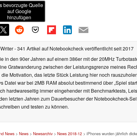
s bevorzugte Quelle
auf Google
hinzufügen
 Writer
- 341 Artikel auf Notebookcheck veröffentlicht
seit 2017
 die in den 90er Jahren auf einem 386er mit der 20MHz Turbotas
eine Gratwanderung zwischen der Leistungsgrenze meines Re
die Motivation, das letzte Stück Leistung hier noch rauszuhole
sys Datei war bei 2MB RAM absolut bestimmend über „Spiel startet
ich hardwareseitig immer eingehender mit Benchmarktests, Lei
den letzten Jahren zum Dauerbesucher der Notebookcheck-Seite
e schreiben und testen zu können.
und News
>
News
>
Newsarchiv
>
News 2018-12
> iPhones wurden jährlich dick