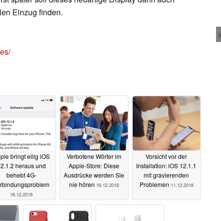
len Einzug finden.
es/
ple bringt eilig iOS
Verbotene Wörter im
Vorsicht vor der
2.1.2 heraus und
Apple-Store: Diese
Installation: iOS 12.1.1
behebt 4G-
Ausdrücke werden Sie
mit gravierenden
rbindungsproblem
nie hören
Problemen
16.12.2018
11.12.2018
18.12.2018