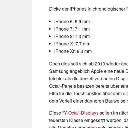
Dicke der iPhones in chronologischer 
iPhone 6: 6,9 mm
iPhone 7: 7,1 mm
iPhone 8: 7,3 mm
iPhone X: 7,7 mm
iPhone Xr: 8,3 mm
Doch dies soll sich ab 2019 wieder än
Samsung angeblich Apple eine neue D
leichter als die derzeit verbauten Dis
Octa"-Panels besitzen bereits über ein
Film für die Touchfunktion über dem e
dem Vorteil einer dünneren Bauweise 
Diese
"Y-Octa"-Displays
sollen im näch
teuersten Klasse eingesetzt werden, d
alle Modelle vorhanden sein werden. Er