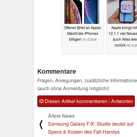
Offener Brief an Apple:
Apple bringt mi
Macht die iPhones
12.1.1 viel Neues
billiger!
auch Altes wi
10.12.2018
zurück
09.12.2
Kommentare
Fragen, Anregungen, zusätzliche Informatione
(auch ohne Anmeldung möglich)!
Diesen Artikel kommentieren / Antworten
Ältere News
⟨
Samsung Galaxy F/X: Studie deutet auf
Specs & Kosten des Falt-Handys