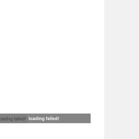
loading failed!
loading failed!