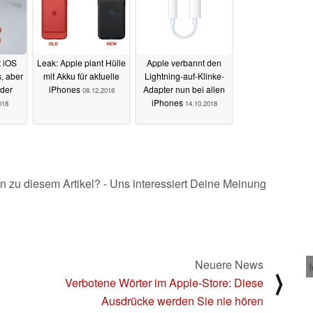
t iOS
Leak: Apple plant Hülle
Apple verbannt den
, aber
mit Akku für aktuelle
Lightning-auf-Klinke-
eder
iPhones
Adapter nun bei allen
08.12.2018
iPhones
018
14.10.2018
n zu diesem Artikel? - Uns interessiert Deine Meinung
Neuere News
⟩
Verbotene Wörter im Apple-Store: Diese
Ausdrücke werden Sie nie hören