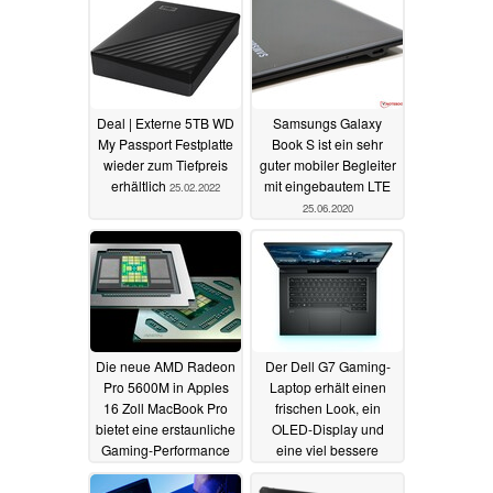
Deal | Externe 5TB WD
Samsungs Galaxy
My Passport Festplatte
Book S ist ein sehr
wieder zum Tiefpreis
guter mobiler Begleiter
erhältlich
mit eingebautem LTE
25.02.2022
25.06.2020
Die neue AMD Radeon
Der Dell G7 Gaming-
Pro 5600M in Apples
Laptop erhält einen
16 Zoll MacBook Pro
frischen Look, ein
bietet eine erstaunliche
OLED-Display und
Gaming-Performance
eine viel bessere
Performance
24.06.2020
23.06.2020