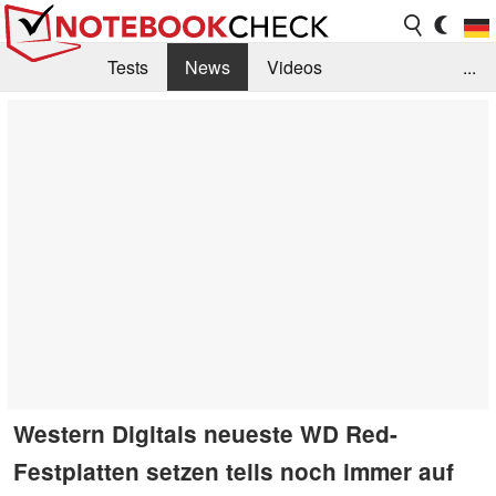
Tests
News
Videos
...
Benchmarks & Tech
Externe Tests
Kaufberatung
Deals
Suche
Jobs
Forum
Western Digitals neueste WD Red-
Festplatten setzen teils noch immer auf