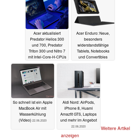
Acer aktualisiert
Acer Enduro: Neue,
Predator Helios 300
besonders
und 700, Predator
widerstandsfähige
Triton 300 und Nitro 7
Tablets, Notebooks
mit Intel-Core-H-CPUs
und Convertibles
der 10. Generation und
vorgestellt
23.06.2020
mehr
23.06.2020
So schnell ist ein Apple
Aldi Nord: AirPods,
MacBook Air mit
iPhone 8, Huami
Wasserkühlung
Amazfit GTS, Laptops
(Video)
und mehr im Angebot
22.06.2020
22.06.2020
Weitere Artikel
anzeigen