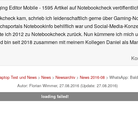
ing Editor Mobile
- 1595 Artikel auf Notebookcheck veröffentlic
kcheck kam, schrieb ich leidenschaftlich gerne über Gaming-N
ichsportals Notebookinfo behilflich war und Social-Media-Ko
hrte ich 2012 zu Notebookcheck zurück. Nun kümmere ich mich
d bin seit 2018 zusammen mit meinem Kollegen Daniel als Manag
Ko
Laptop Test und News
>
News
>
Newsarchiv
>
News 2016-08
> WhatsApp: Bald
Autor: Florian Wimmer, 27.08.2016 (Update: 27.08.2016)
loading failed!