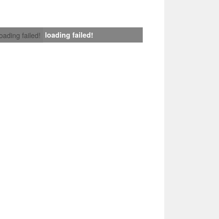
loading failed!
loading failed!