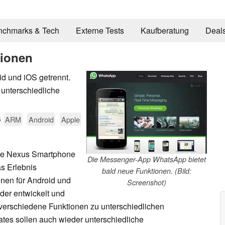
nchmarks & Tech
Externe Tests
Kaufberatung
Deal
tionen
id und iOS getrennt.
 unterschiedliche
6
ARM
Android
Apple
e Nexus Smartphone
Die Messenger-App WhatsApp bietet
s Erlebnis
bald neue Funktionen. (Bild:
onen für Android und
Screenshot)
der entwickelt und
erschiedene Funktionen zu unterschiedlichen
tes sollen auch wieder unterschiedliche