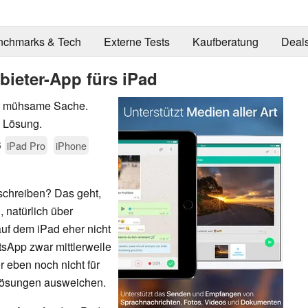
nchmarks & Tech
Externe Tests
Kaufberatung
Deal
bieter-App fürs iPad
er mühsame Sache.
e Lösung.
6
iPad Pro
iPhone
schreiben? Das geht,
 natürlich über
uf dem iPad eher nicht
sApp zwar mittlerweile
 eben noch nicht für
-Lösungen ausweichen.