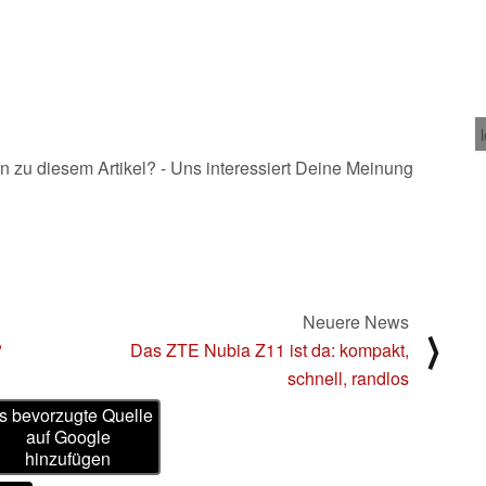
n zu diesem Artikel? - Uns interessiert Deine Meinung
Neuere News
⟩
?
Das ZTE Nubia Z11 ist da: kompakt,
schnell, randlos
s bevorzugte Quelle
auf Google
hinzufügen