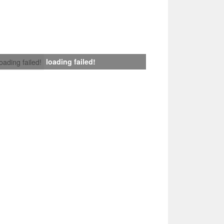
loading failed!
loading failed!