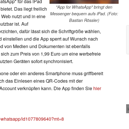
atsApp" für das iPad
"App for WhatsApp" bringt den
etet. Das liegt freilich
Messenger bequem aufs iPad. (Foto:
 Web nutzt und in eine
Bastian Rössler)
utzbar ist. Auf
ichten, dafür lässt sich die Schriftgröße wählen,
 einstellen und die App sperrt auf Wunsch nach
and von Medien und Dokumenten ist ebenfalls
sich zum Preis von 1,99 Euro um eine werbefreie
tzten Geräten sofort synchronisiert.
one oder ein anderes Smartphone muss griffbereit
ch das Einlesen eines QR-Codes mit der
ccount verknüpfen kann. Die App finden Sie
hier
for-whatsapp/id1077809640?mt=8