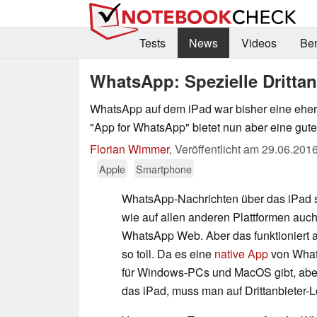
Tests
News
Videos
Be
WhatsApp: Spezielle Drittan
WhatsApp auf dem iPad war bisher eine eh
"App for WhatsApp" bietet nun aber eine gut
Florian Wimmer
,
Veröffentlicht am
29.06.201
Apple
Smartphone
WhatsApp-Nachrichten über das iPad 
wie auf allen anderen Plattformen auch,
WhatsApp Web. Aber das funktioniert a
so toll. Da es eine
native App
von What
für Windows-PCs und MacOS gibt, aber
das iPad, muss man auf Drittanbieter