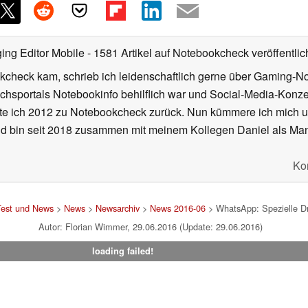
ing Editor Mobile
- 1581 Artikel auf Notebookcheck veröffentlic
kcheck kam, schrieb ich leidenschaftlich gerne über Gaming-N
ichsportals Notebookinfo behilflich war und Social-Media-Ko
hrte ich 2012 zu Notebookcheck zurück. Nun kümmere ich mich
d bin seit 2018 zusammen mit meinem Kollegen Daniel als Manag
Ko
Test und News
>
News
>
Newsarchiv
>
News 2016-06
> WhatsApp: Spezielle Dri
Autor: Florian Wimmer, 29.06.2016 (Update: 29.06.2016)
loading failed!