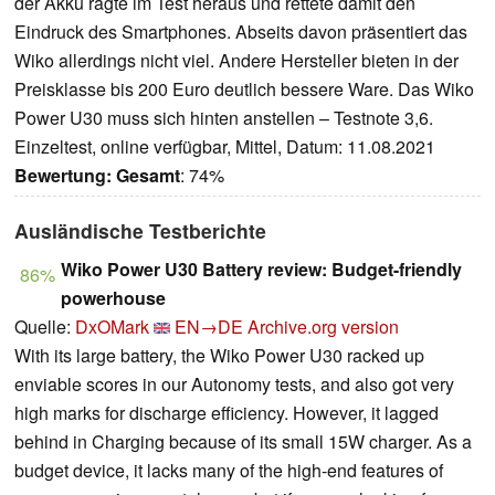
der Akku ragte im Test heraus und rettete damit den
Eindruck des Smartphones. Abseits davon präsentiert das
Wiko allerdings nicht viel. Andere Hersteller bieten in der
Preisklasse bis 200 Euro deutlich bessere Ware. Das Wiko
Power U30 muss sich hinten anstellen – Testnote 3,6.
Einzeltest, online verfügbar, Mittel, Datum: 11.08.2021
Bewertung:
Gesamt
: 74%
Ausländische Testberichte
Wiko Power U30 Battery review: Budget-friendly
86%
powerhouse
Quelle:
DxOMark
EN→DE
Archive.org version
With its large battery, the Wiko Power U30 racked up
enviable scores in our Autonomy tests, and also got very
high marks for discharge efficiency. However, it lagged
behind in Charging because of its small 15W charger. As a
budget device, it lacks many of the high-end features of