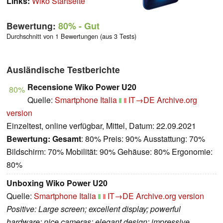
Links:
Wiko Startseite
Bewertung:
80%
- Gut
Durchschnitt von 1 Bewertungen (aus 3 Tests)
Ausländische Testberichte
Recensione Wiko Power U20
80%
Quelle:
Smartphone Italia
IT→DE
Archive.org
version
Einzeltest, online verfügbar, Mittel, Datum: 22.09.2021
Bewertung:
Gesamt
: 80% Preis: 90% Ausstattung: 70%
Bildschirm: 70% Mobilität: 90% Gehäuse: 80% Ergonomie:
80%
Unboxing Wiko Power U20
Quelle:
Smartphone Italia
IT→DE
Archive.org version
Positive: Large screen; excellent display; powerful
hardware; nice cameras; elegant design; impressive