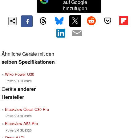
auf Google
hinzufügen
Ähnliche Geräte mit den
selben Spezifikationen
Wiko Power U30
PowerVR GE8320
Geräte
anderer
Hersteller
Blackview Oscal C30 Pro
PowerVR GE8320
Blackview A53 Pro
PowerVR GE8320
Oppo A17k