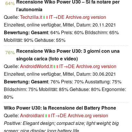
Recensione Wiko Power U30 – Si fa notare per
64%
l’autonomia
Quelle:
Techzilla.it
IT→DE
Archive.org version
Einzeltest, online verfügbar, Mittel, Datum: 20.11.2021
Bewertung:
Gesamt
: 64% Preis: 60% Bildschirm: 65%
Mobilität: 90% Gehäuse: 55%
Recensione Wiko Power U30: 3 giorni con una
76%
singola carica (foto e video)
Quelle:
AndroidWorld.it
IT→DE
Archive.org version
Einzeltest, online verfügbar, Mittel, Datum: 30.06.2021
Bewertung:
Gesamt
: 76% Preis: 70% Ausstattung: 75%
Bildschirm: 75% Mobilität: 85% Gehäuse: 80% Ergonomie:
80%
Wiko Power U30: la Recensione del Battery Phone
Quelle:
Androidiani
IT→DE
Archive.org version
Positive: Elegant design; compact size; light weight; big
screen; nice display; long battery life.