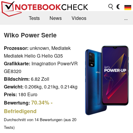
Tests
News
Videos
...
Benchmarks & Tech
Externe Tests
Wiko Power Serie
Kaufberatung
Deals
Suche
Jobs
Prozessor:
unknown, Mediatek
Mediatek Helio G Helio G35
Forum
Grafikkarte:
Imagination PowerVR
GE8320
Bildschirm:
6.82 Zoll
Gewicht:
0.206kg, 0.21kg, 0.214kg
Preis:
180 Euro
70.34%
-
Bewertung:
Befriedigend
Durchschnitt von
14
Bewertungen (aus
20
Tests)