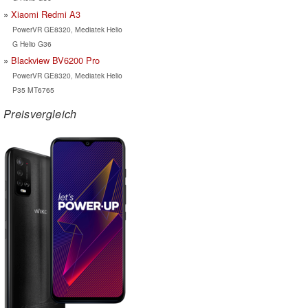
Xiaomi Redmi A3
PowerVR GE8320, Mediatek Helio
G Helio G36
Blackview BV6200 Pro
PowerVR GE8320, Mediatek Helio
P35 MT6765
Preisvergleich