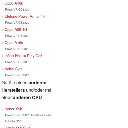
Oppo A16k
PowerVR GE8320
Ulefone Power Armor 14
PowerVR GE8320
Oppo A55 4G
PowerVR GE8320
Oppo A16s
PowerVR GE8320
Infinix Hot 10 Play G35
PowerVR GE8320
Nokia G20
PowerVR GE8320
Geräte eines
anderen
Herstellers
und/oder mit
einer
anderen CPU
Honor X5b
PowerVR GE8320, Mediatek Helio
G Helio G36
Honor X5b Plus