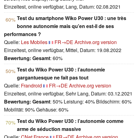
Einzeltest, online verfügbar, Lang, Datum: 02.08.2021
Test du smartphone Wiko Power U30 : une très
60%
bonne autonomie mais qu'en est-il de ses
performances ?
Quelle:
Les Mobiles
FR→DE
Archive.org version
Einzeltest, online verfügbar, Mittel, Datum: 19.08.2022
Bewertung:
Gesamt
: 60%
Test du Wiko Power U30 : l’autonomie
50%
gargantuesque ne fait pas tout
Quelle:
Frandroid
FR→DE
Archive.org version
Einzeltest, online verfügbar, Sehr Lang, Datum: 03.12.2021
Bewertung:
Gesamt
: 50% Leistung: 40% Bildschirm: 60%
Mobilität: 90% Gehäuse: 60%
Test du Wiko Power U30 : l’autonomie comme
70%
arme de séduction massive
Quelle:
CNet France
FR→DE
Archive.org version