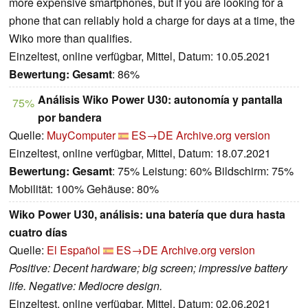
more expensive smartphones, but if you are looking for a
phone that can reliably hold a charge for days at a time, the
Wiko more than qualifies.
Einzeltest, online verfügbar, Mittel, Datum: 10.05.2021
Bewertung:
Gesamt
: 86%
Análisis Wiko Power U30: autonomía y pantalla
75%
por bandera
Quelle:
MuyComputer
ES→DE
Archive.org version
Einzeltest, online verfügbar, Mittel, Datum: 18.07.2021
Bewertung:
Gesamt
: 75% Leistung: 60% Bildschirm: 75%
Mobilität: 100% Gehäuse: 80%
Wiko Power U30, análisis: una batería que dura hasta
cuatro días
Quelle:
El Español
ES→DE
Archive.org version
Positive: Decent hardware; big screen; impressive battery
life. Negative: Mediocre design.
Einzeltest, online verfügbar, Mittel, Datum: 02.06.2021