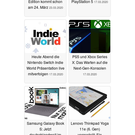
Edition kommt schon
PlayStation 5
17.03.2020
am 24. März
23.03.2020
Heute Abend die
PS5 und Xbox Series
Nintendo Switch Indie
X: Das Warten auf die
World Präsentation live
Next-Gen-Konsolen
mitverfolgen
17.03.2020
17.03.2020
Samsung Galaxy Book
Lenovo Thinkpad Yoga
S: Jetzt
11e (6. Gen)
deutschlandweit im
vorgestellt: Ein