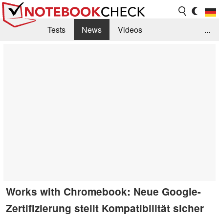
Tests
News
Videos
...
Benchmarks & Tech
Externe Tests
Kaufberatung
Deals
Suche
Jobs
Forum
Works with Chromebook: Neue Google-
Zertifizierung stellt Kompatibilität sicher