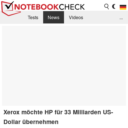
Tests
News
Videos
...
Benchmarks & Tech
Externe Tests
Kaufberatung
Deals
Suche
Jobs
Forum
Xerox möchte HP für 33 Milliarden US-
Dollar übernehmen