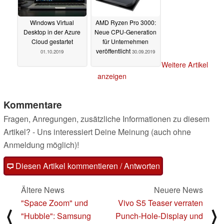
Windows Virtual
AMD Ryzen Pro 3000:
Desktop in der Azure
Neue CPU-Generation
Cloud gestartet
für Unternehmen
veröffentlicht
01.10.2019
30.09.2019
Weitere Artikel
anzeigen
Kommentare
Fragen, Anregungen, zusätzliche Informationen zu diesem
Artikel? - Uns interessiert Deine Meinung (auch ohne
Anmeldung möglich)!
Diesen Artikel kommentieren / Antworten
Ältere News
Neuere News
"Space Zoom" und
Vivo S5 Teaser verraten
⟨
⟩
"Hubble": Samsung
Punch-Hole-Display und