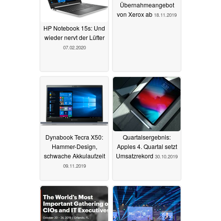
Übernahmeangebot
von Xerox ab
18.11.2019
HP Notebook 15s: Und
wieder nervt der Lüfter
07.02.2020
Dynabook Tecra X50:
Quartalsergebnis:
Hammer-Design,
Apples 4. Quartal setzt
schwache Akkulaufzeit
Umsatzrekord
30.10.2019
09.11.2019