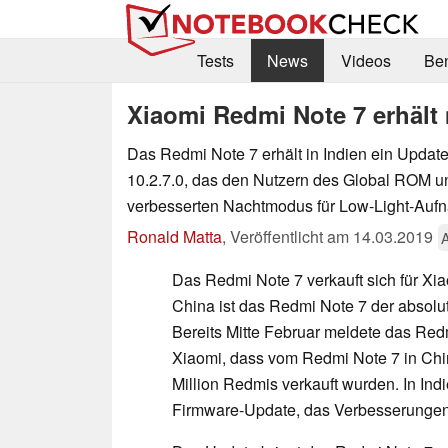
Tests
News
Videos
Be
Xiaomi Redmi Note 7 erhält
Das Redmi Note 7 erhält in Indien ein Update
10.2.7.0, das den Nutzern des Global ROM u
verbesserten Nachtmodus für Low-Light-Aufn
Ronald Matta
,
Veröffentlicht am
14.03.2019
Das Redmi Note 7 verkauft sich für Xiao
China ist das Redmi Note 7 der absol
Bereits Mitte Februar meldete das Re
Xiaomi, dass vom Redmi Note 7 in Chin
Million Redmis verkauft wurden. In In
Firmware-Update, das Verbesserungen 