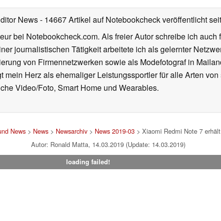
Editor News
- 14667 Artikel auf Notebookcheck veröffentlicht
sei
eur bei Notebookcheck.com. Als freier Autor schreibe ich auch 
ner journalistischen Tätigkeit arbeitete ich als gelernter Netzw
ierung von Firmennetzwerken sowie als Modefotograf in Mailan
 mein Herz als ehemaliger Leistungssportler für alle Arten von
reiche Video/Foto, Smart Home und Wearables.
 und News
>
News
>
Newsarchiv
>
News 2019-03
> Xiaomi Redmi Note 7 erhält
Autor: Ronald Matta, 14.03.2019 (Update: 14.03.2019)
loading failed!