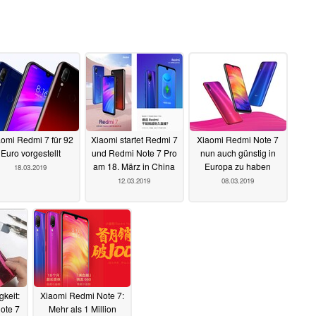
omi Redmi 7 für 92
Xiaomi startet Redmi 7
Xiaomi Redmi Note 7
Euro vorgestellt
und Redmi Note 7 Pro
nun auch günstig in
am 18. März in China
Europa zu haben
18.03.2019
12.03.2019
08.03.2019
gkeit:
Xiaomi Redmi Note 7:
ote 7
Mehr als 1 Million