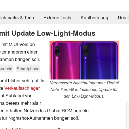
nchmarks & Tech
Externe Tests
Kaufberatung
Deal
 mit Update Low-Light-Modus
 mit MIUI-Version
nter anderem einen
ahmen bringen soll.
Android
Smartphone
mi bisher sehr gut. In
Verbesserte Nachtaufnahmen: Redmi
ute
Verkaufsschlager
.
Note 7 erhält in Indien ein Update für
dmi-Sublabel von
den Low-Light-Modus.
a bereits mehr als 1
dien erhalten Nutzer des Global ROM nun ein
für Nightshot-Aufnahmen bringen soll.