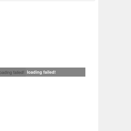
loading failed!
loading failed!