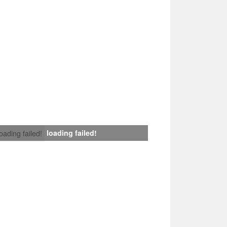
loading failed!
loading failed!