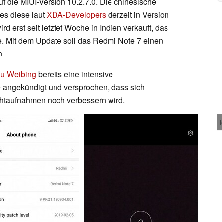
f die MIUI-Version 10.2.7.0. Die chinesische
 es diese laut
XDA-Developers
derzeit in Version
rd erst seit letztet Woche in Indien verkauft, das
e. Mit dem Update soll das Redmi Note 7 einen
n.
Lu Weibing
bereits eine intensive
 angekündigt und versprochen, dass sich
achtaufnahmen noch verbessern wird.