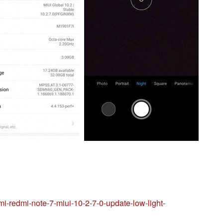
-redmi-note-7-miui-10-2-7-0-update-low-light-