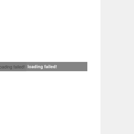
loading failed!
loading failed!