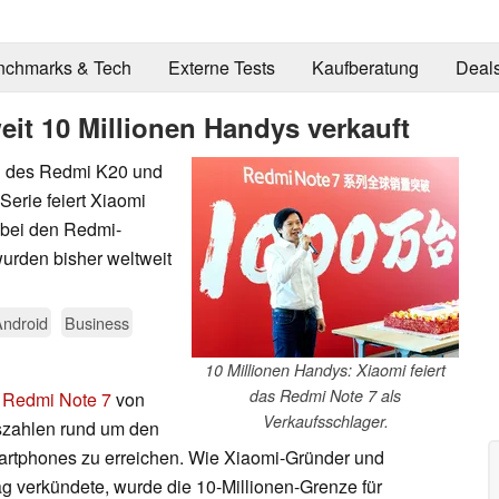
nchmarks & Tech
Externe Tests
Kaufberatung
Deal
it 10 Millionen Handys verkauft
ch des Redmi K20 und
erie feiert Xiaomi
 bei den Redmi-
urden bisher weltweit
Android
Business
10 Millionen Handys: Xiaomi feiert
das Redmi Note 7 als
r
Redmi Note 7
von
Verkaufsschlager.
szahlen rund um den
artphones zu erreichen. Wie Xiaomi-Gründer und
g verkündete, wurde die 10-Millionen-Grenze für