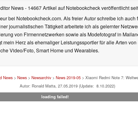
Editor News
- 14667 Artikel auf Notebookcheck veröffentlicht
sei
eur bei Notebookcheck.com. Als freier Autor schreibe ich auch 
ner journalistischen Tätigkeit arbeitete ich als gelernter Netzw
ierung von Firmennetzwerken sowie als Modefotograf in Mailan
 mein Herz als ehemaliger Leistungssportler für alle Arten von
reiche Video/Foto, Smart Home und Wearables.
nd News
>
News
>
Newsarchiv
>
News 2019-05
> Xiaomi Redmi Note 7: Weltwei
Autor: Ronald Matta, 27.05.2019 (Update: 8.10.2022)
loading failed!