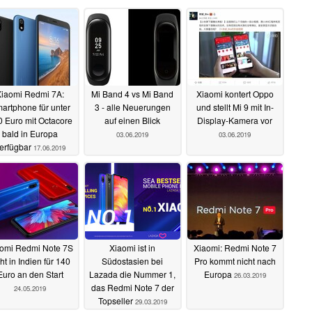
Xiaomi Redmi 7A:
Mi Band 4 vs Mi Band
Xiaomi kontert Oppo
artphone für unter
3 - alle Neuerungen
und stellt Mi 9 mit In-
 Euro mit Octacore
auf einen Blick
Display-Kamera vor
bald in Europa
03.06.2019
03.06.2019
erfügbar
17.06.2019
omi Redmi Note 7S
Xiaomi ist in
Xiaomi: Redmi Note 7
ht in Indien für 140
Südostasien bei
Pro kommt nicht nach
Euro an den Start
Lazada die Nummer 1,
Europa
26.03.2019
das Redmi Note 7 der
24.05.2019
Topseller
29.03.2019