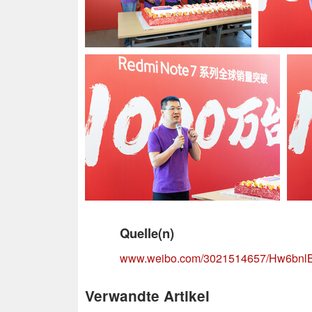
Quelle(n)
www.weibo.com/3021514657/Hw6bnl
Verwandte Artikel