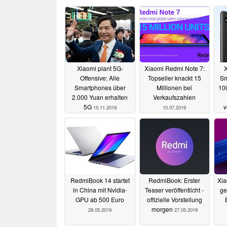
Xiaomi plant 5G-
Xiaomi Redmi Note 7:
Offensive: Alle
Topseller knackt 15
Sm
Smartphones über
Millionen bei
100
2.000 Yuan erhalten
Verkaufszahlen
5G
v
15.11.2019
10.07.2019
RedmiBook 14 startet
RedmiBook: Erster
Xia
in China mit Nvidia-
Teaser veröffentlicht -
ge
GPU ab 500 Euro
offizielle Vorstellung
morgen
28.05.2019
27.05.2019