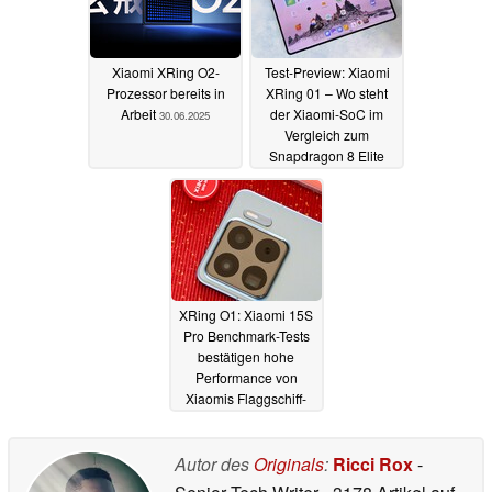
Xiaomi XRing O2-
Test-Preview: Xiaomi
Prozessor bereits in
XRing 01 – Wo steht
Arbeit
der Xiaomi-SoC im
30.06.2025
Vergleich zum
Snapdragon 8 Elite
21.06.2025
XRing O1: Xiaomi 15S
Pro Benchmark-Tests
bestätigen hohe
Performance von
Xiaomis Flaggschiff-
Prozessor
15.06.2025
Autor des
Originals
:
Ricci Rox
-