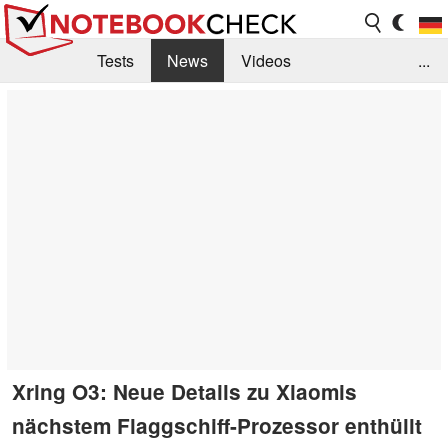
Tests
News
Videos
...
Benchmarks & Tech
Externe Tests
Kaufberatung
Deals
Suche
Jobs
Forum
Xring O3: Neue Details zu Xiaomis
nächstem Flaggschiff-Prozessor enthüllt