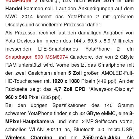
YotaPhone 2
bestätigt, das noch
Ende 2014 in den
Handel
kommen soll. Laut den Ankündigungen auf dem
MWC 2014 kommt das YotaPhone 2 mit größeren
Displays und schnellerem Prozessor daher.
Als Prozessor rechnet laut den damaligen Angaben von
Yota Devices im Inneren des 144 x 69,5 x 8,9 Millimeter
messenden LTE-Smartphones YotaPhone 2 ein
Snapdragon 800
MSM8974
Quadcore, der von 2 GByte
RAM unterstützt wird. Vorne besitzt das Smartphone mit
den zwei Gesichtern einen
5 Zoll
großen AMOLED-Full-
HD-Touchscreen mit
1920 x 1080
Pixeln (442 ppi). An der
Rückseite zeigt das
4,7 Zoll EPD
"Always-on-Display"
960 x 540
Pixel (235 ppi).
Bei den übrigen Spezifikationen des 140 Gramm
schweren YotaPhone finden sich 32 GByte eMMC, eine
8-
MPixel-Hauptkamera
und eine 2-MP-Selfiecam vorne,
schnelles WLAN 802.11 ac, Bluetooth 4.0, micro-USB,
Wireless Charging
und ein
2550-mAh-Akku
. Als