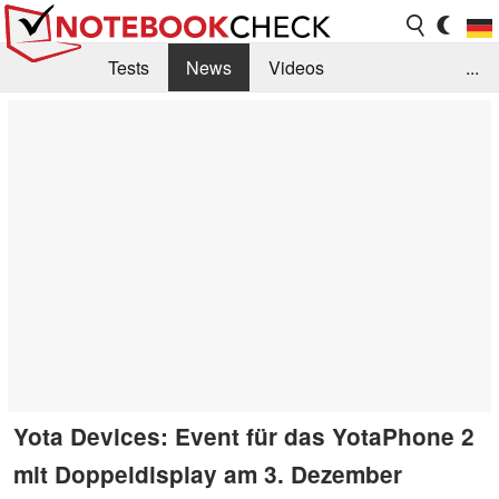
Tests
News
Videos
...
Benchmarks & Tech
Externe Tests
Kaufberatung
Deals
Suche
Jobs
Forum
Yota Devices: Event für das YotaPhone 2
mit Doppeldisplay am 3. Dezember