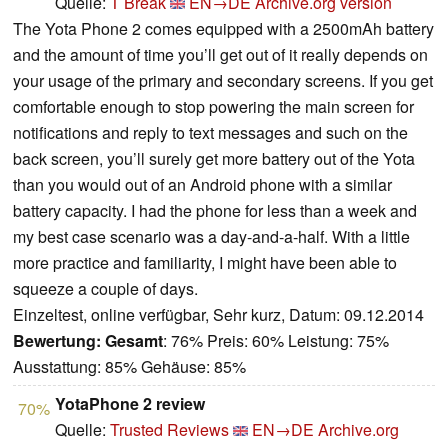
Quelle:
T Break
EN→DE
Archive.org version
The Yota Phone 2 comes equipped with a 2500mAh battery
and the amount of time you’ll get out of it really depends on
your usage of the primary and secondary screens. If you get
comfortable enough to stop powering the main screen for
notifications and reply to text messages and such on the
back screen, you’ll surely get more battery out of the Yota
than you would out of an Android phone with a similar
battery capacity. I had the phone for less than a week and
my best case scenario was a day-and-a-half. With a little
more practice and familiarity, I might have been able to
squeeze a couple of days.
Einzeltest, online verfügbar, Sehr kurz, Datum: 09.12.2014
Bewertung:
Gesamt
: 76% Preis: 60% Leistung: 75%
Ausstattung: 85% Gehäuse: 85%
YotaPhone 2 review
70%
Quelle:
Trusted Reviews
EN→DE
Archive.org