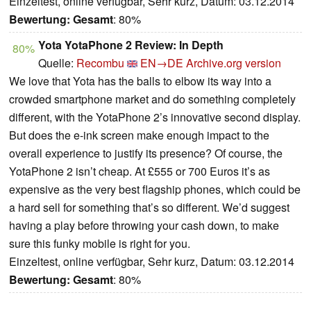
Einzeltest, online verfügbar, Sehr kurz, Datum: 03.12.2014
Bewertung:
Gesamt
: 80%
Yota YotaPhone 2 Review: In Depth
80%
Quelle:
Recombu
EN→DE
Archive.org version
We love that Yota has the balls to elbow its way into a
crowded smartphone market and do something completely
different, with the YotaPhone 2’s innovative second display.
But does the e-ink screen make enough impact to the
overall experience to justify its presence? Of course, the
YotaPhone 2 isn’t cheap. At £555 or 700 Euros it’s as
expensive as the very best flagship phones, which could be
a hard sell for something that’s so different. We’d suggest
having a play before throwing your cash down, to make
sure this funky mobile is right for you.
Einzeltest, online verfügbar, Sehr kurz, Datum: 03.12.2014
Bewertung:
Gesamt
: 80%