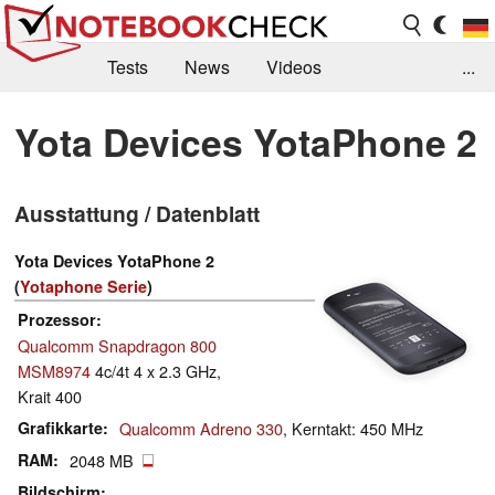
Tests
News
Videos
...
Benchmarks & Tech
Externe Tests
Yota Devices YotaPhone 2
Kaufberatung
Deals
Suche
Jobs
Ausstattung / Datenblatt
Forum
Yota Devices YotaPhone 2
(
Yotaphone Serie
)
Prozessor
Qualcomm Snapdragon 800
MSM8974
4c/4t 4 x 2.3 GHz,
Krait 400
Grafikkarte
Qualcomm Adreno 330
, Kerntakt: 450 MHz
RAM
2048 MB
Bildschirm