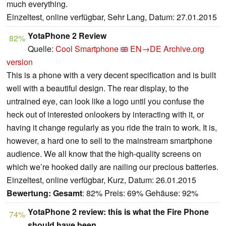
much everything.
Einzeltest, online verfügbar, Sehr Lang, Datum: 27.01.2015
YotaPhone 2 Review
82%
Quelle:
Cool Smartphone
EN→DE
Archive.org
version
This is a phone with a very decent specification and is built
well with a beautiful design. The rear display, to the
untrained eye, can look like a logo until you confuse the
heck out of interested onlookers by interacting with it, or
having it change regularly as you ride the train to work. It is,
however, a hard one to sell to the mainstream smartphone
audience. We all know that the high-quality screens on
which we’re hooked daily are nailing our precious batteries.
Einzeltest, online verfügbar, Kurz, Datum: 26.01.2015
Bewertung:
Gesamt
: 82% Preis: 69% Gehäuse: 92%
YotaPhone 2 review: this is what the Fire Phone
74%
should have been