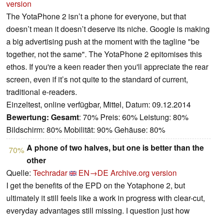
version
The YotaPhone 2 isn’t a phone for everyone, but that
doesn’t mean it doesn’t deserve its niche. Google is making
a big advertising push at the moment with the tagline "be
together, not the same". The YotaPhone 2 epitomises this
ethos. If you're a keen reader then you'll appreciate the rear
screen, even if it’s not quite to the standard of current,
traditional e-readers.
Einzeltest, online verfügbar, Mittel, Datum: 09.12.2014
Bewertung:
Gesamt
: 70% Preis: 60% Leistung: 80%
Bildschirm: 80% Mobilität: 90% Gehäuse: 80%
A phone of two halves, but one is better than the
70%
other
Quelle:
Techradar
EN→DE
Archive.org version
I get the benefits of the EPD on the Yotaphone 2, but
ultimately it still feels like a work in progress with clear-cut,
everyday advantages still missing. I question just how