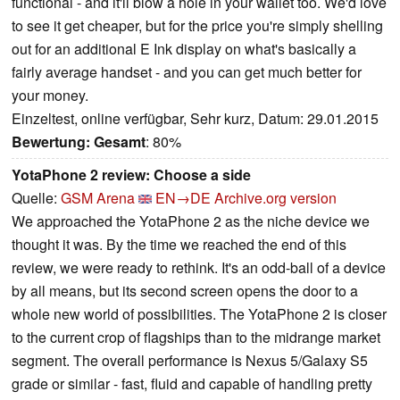
functional - and it'll blow a hole in your wallet too. We'd love
to see it get cheaper, but for the price you're simply shelling
out for an additional E Ink display on what's basically a
fairly average handset - and you can get much better for
your money.
Einzeltest, online verfügbar, Sehr kurz, Datum: 29.01.2015
Bewertung:
Gesamt
: 80%
YotaPhone 2 review: Choose a side
Quelle:
GSM Arena
EN→DE
Archive.org version
We approached the YotaPhone 2 as the niche device we
thought it was. By the time we reached the end of this
review, we were ready to rethink. It's an odd-ball of a device
by all means, but its second screen opens the door to a
whole new world of possibilities. The YotaPhone 2 is closer
to the current crop of flagships than to the midrange market
segment. The overall performance is Nexus 5/Galaxy S5
grade or similar - fast, fluid and capable of handling pretty