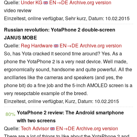
Quelle:
Under KG
EN→DE
Archive.org version
video review
Einzeltest, online verfügbar, Sehr kurz, Datum: 10.02.2015
Russian revolution: YotaPhone 2 double-screen
JANUS MOBE
Quelle:
Reg Hardware
EN→DE
Archive.org version
So, has Yota cracked it second time around? Yes. As a
phone the YotaPhone 2 is a very neat device. Well made,
ergonomically sound, handsome and quite powerful. All the
ancillaries like the cameras and speakers (and yes, the
phone bit) do a fine job and the 5-inch AMOLED screen is a
very resepctable example of the breed.
Einzeltest, online verfügbar, Kurz, Datum: 10.02.2015
YotaPhone 2 review: The Android smartphone
80%
with two screens
Quelle:
Tech Advisor
EN→DE
Archive.org version
There are a lot of things to like about the YotaPhone 2 and