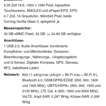
5.00 Zoll 16:9, 1920 x 1080 Pixel, kapazitive
Touchscreens, AMOLED und ePaper/EPD, EPD:
4.7 Zoll, 16 Graustufen, 960x540 Pixel, beide
Corning Gorilla Glass 3, spiegelnd: ja
Massenspeicher
32 GB eMMC Flash, 32 GB
, 24.69 GB verfügbar
Anschlüsse
1 USB 2.0, Audio Anschlüsse: kombinierte
Kompfhörer- und Mikrofonklinke, Sensoren:
Beschleunigungs-, Näherungs-, Umgebungslicht-
und G-Sensor, Digitaler Kompass, GPS, Glonass,
NFC, kabelloses Laden
Netzwerk
802.11 a/b/g/n/ac (a/b/g/n = Wi-Fi 4/ac = Wi-Fi 5/),
Bluetooth 4.0, GSM/GPRS/EDGE (850, 900, 1800
und 1900 MHz), UMTS/HSPA+ (850, 900, 1900 und
2100 MHz), LTE Cat. 4 (800, 1800 und 2600 MHz),
VoLTE, Kopf-SAR: 0.287 W/kg, Körper-SAR: 0.268
W/kg