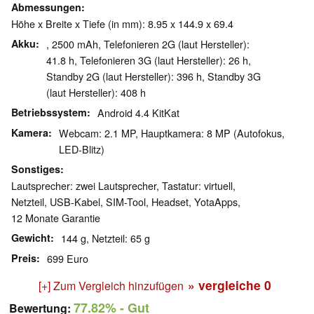
Abmessungen
Höhe x Breite x Tiefe (in mm): 8.95 x 144.9 x 69.4
Akku
, 2500 mAh, Telefonieren 2G (laut Hersteller):
41.8 h, Telefonieren 3G (laut Hersteller): 26 h,
Standby 2G (laut Hersteller): 396 h, Standby 3G
(laut Hersteller): 408 h
Betriebssystem
Android 4.4 KitKat
Kamera
Webcam: 2.1 MP, Hauptkamera: 8 MP (Autofokus,
LED-Blitz)
Sonstiges
Lautsprecher: zwei Lautsprecher, Tastatur: virtuell,
Netzteil, USB-Kabel, SIM-Tool, Headset, YotaApps,
12 Monate Garantie
Gewicht
144 g, Netzteil: 65 g
Preis
699 Euro
» vergleiche
0
[+] Zum Vergleich hinzufügen
77.82%
- Gut
Bewertung: