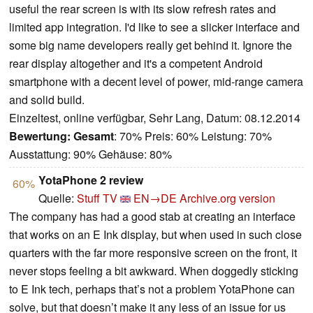
useful the rear screen is with its slow refresh rates and
limited app integration. I'd like to see a slicker interface and
some big name developers really get behind it. Ignore the
rear display altogether and it's a competent Android
smartphone with a decent level of power, mid-range camera
and solid build.
Einzeltest, online verfügbar, Sehr Lang, Datum: 08.12.2014
Bewertung:
Gesamt
: 70% Preis: 60% Leistung: 70%
Ausstattung: 90% Gehäuse: 80%
YotaPhone 2 review
60%
Quelle:
Stuff TV
EN→DE
Archive.org version
The company has had a good stab at creating an interface
that works on an E Ink display, but when used in such close
quarters with the far more responsive screen on the front, it
never stops feeling a bit awkward. When doggedly sticking
to E Ink tech, perhaps that’s not a problem YotaPhone can
solve, but that doesn’t make it any less of an issue for us