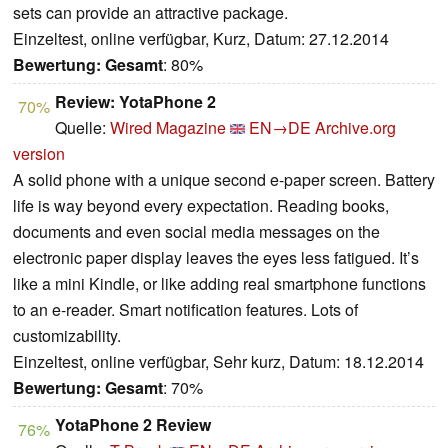
sets can provide an attractive package.
Einzeltest, online verfügbar, Kurz, Datum: 27.12.2014
Bewertung:
Gesamt
: 80%
Review: YotaPhone 2
70%
Quelle:
Wired Magazine
EN→DE
Archive.org
version
A solid phone with a unique second e-paper screen. Battery
life is way beyond every expectation. Reading books,
documents and even social media messages on the
electronic paper display leaves the eyes less fatigued. It’s
like a mini Kindle, or like adding real smartphone functions
to an e-reader. Smart notification features. Lots of
customizability.
Einzeltest, online verfügbar, Sehr kurz, Datum: 18.12.2014
Bewertung:
Gesamt
: 70%
YotaPhone 2 Review
76%