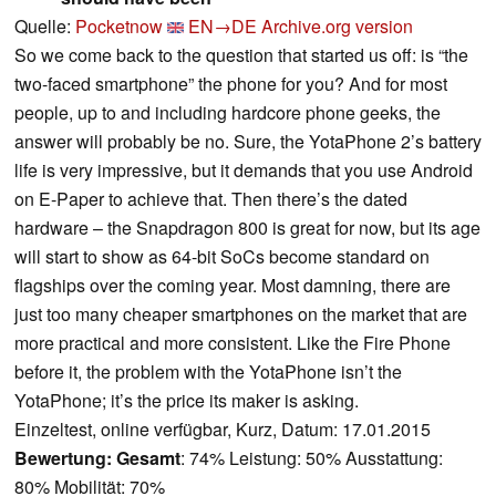
Quelle:
Pocketnow
EN→DE
Archive.org version
So we come back to the question that started us off: is “the
two-faced smartphone” the phone for you? And for most
people, up to and including hardcore phone geeks, the
answer will probably be no. Sure, the YotaPhone 2’s battery
life is very impressive, but it demands that you use Android
on E-Paper to achieve that. Then there’s the dated
hardware – the Snapdragon 800 is great for now, but its age
will start to show as 64-bit SoCs become standard on
flagships over the coming year. Most damning, there are
just too many cheaper smartphones on the market that are
more practical and more consistent. Like the Fire Phone
before it, the problem with the YotaPhone isn’t the
YotaPhone; it’s the price its maker is asking.
Einzeltest, online verfügbar, Kurz, Datum: 17.01.2015
Bewertung:
Gesamt
: 74% Leistung: 50% Ausstattung:
80% Mobilität: 70%