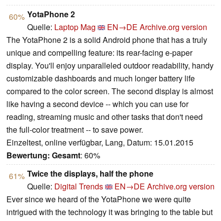
YotaPhone 2
60%
Quelle:
Laptop Mag
EN→DE
Archive.org version
The YotaPhone 2 is a solid Android phone that has a truly
unique and compelling feature: its rear-facing e-paper
display. You'll enjoy unparalleled outdoor readability, handy
customizable dashboards and much longer battery life
compared to the color screen. The second display is almost
like having a second device -- which you can use for
reading, streaming music and other tasks that don't need
the full-color treatment -- to save power.
Einzeltest, online verfügbar, Lang, Datum: 15.01.2015
Bewertung:
Gesamt
: 60%
Twice the displays, half the phone
61%
Quelle:
Digital Trends
EN→DE
Archive.org version
Ever since we heard of the YotaPhone we were quite
intrigued with the technology it was bringing to the table but