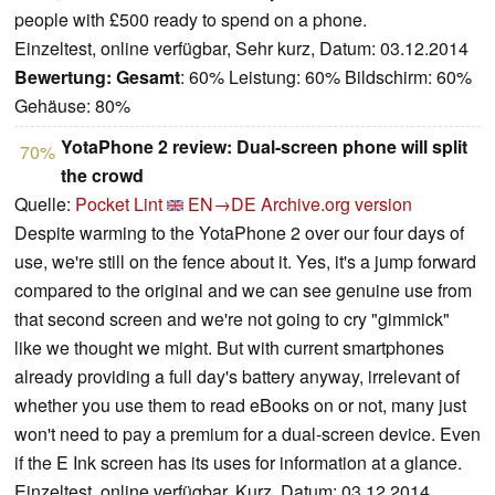
people with £500 ready to spend on a phone.
Einzeltest, online verfügbar, Sehr kurz, Datum: 03.12.2014
Bewertung:
Gesamt
: 60% Leistung: 60% Bildschirm: 60%
Gehäuse: 80%
YotaPhone 2 review: Dual-screen phone will split
70%
the crowd
Quelle:
Pocket Lint
EN→DE
Archive.org version
Despite warming to the YotaPhone 2 over our four days of
use, we're still on the fence about it. Yes, it's a jump forward
compared to the original and we can see genuine use from
that second screen and we're not going to cry "gimmick"
like we thought we might. But with current smartphones
already providing a full day's battery anyway, irrelevant of
whether you use them to read eBooks on or not, many just
won't need to pay a premium for a dual-screen device. Even
if the E Ink screen has its uses for information at a glance.
Einzeltest, online verfügbar, Kurz, Datum: 03.12.2014