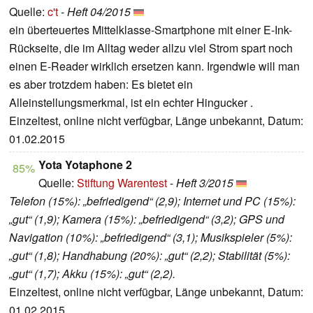
Quelle:
c't
-
Heft 04/2015
ein überteuertes Mittelklasse-Smartphone mit einer E-Ink-
Rückseite, die im Alltag weder allzu viel Strom spart noch
einen E-Reader wirklich ersetzen kann. Irgendwie will man
es aber trotzdem haben: Es bietet ein
Alleinstellungsmerkmal, ist ein echter Hingucker .
Einzeltest, online nicht verfügbar, Länge unbekannt, Datum:
01.02.2015
Yota Yotaphone 2
85%
Quelle:
Stiftung Warentest
-
Heft 3/2015
Telefon (15%): „befriedigend“ (2,9); Internet und PC (15%):
„gut“ (1,9); Kamera (15%): „befriedigend“ (3,2); GPS und
Navigation (10%): „befriedigend“ (3,1); Musikspieler (5%):
„gut“ (1,8); Handhabung (20%): „gut“ (2,2); Stabilität (5%):
„gut“ (1,7); Akku (15%): „gut“ (2,2).
Einzeltest, online nicht verfügbar, Länge unbekannt, Datum:
01.02.2015