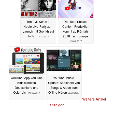
The Evil Within 2:
YouTube Shows:
Heute Live-Party zum
Content-Produktion
Launch mit Gronkh auf
kommt ab Frühjahr
Twitch
2018 nach Europa
13.10.2017
15.09.2017
YouTube: App YouTube
Youtube-Music-
Kids startet in
Update: Speichern von
Deutschland und
Songs & Alben zum
Österreich
Offline-Hören
06.09.2017
08.08.2017
Weitere Artikel
anzeigen