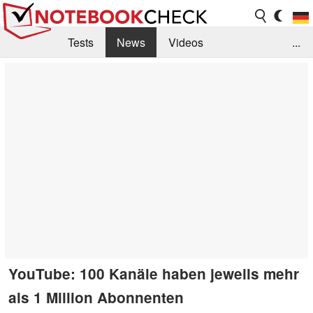
Tests
News
Videos
...
Benchmarks & Tech
Externe Tests
Kaufberatung
Deals
Suche
Jobs
Forum
YouTube: 100 Kanäle haben jeweils mehr
als 1 Million Abonnenten