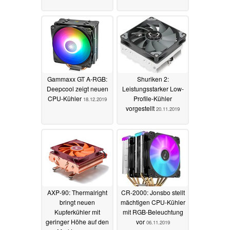
Gammaxx GT A-RGB:
Shuriken 2:
Deepcool zeigt neuen
Leistungsstarker Low-
CPU-Kühler
Profile-Kühler
18.12.2019
vorgestellt
20.11.2019
AXP-90: Thermalright
CR-2000: Jonsbo stellt
bringt neuen
mächtigen CPU-Kühler
Kupferkühler mit
mit RGB-Beleuchtung
geringer Höhe auf den
vor
06.11.2019