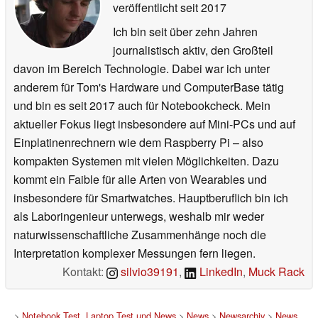
veröffentlicht
seit 2017
Ich bin seit über zehn Jahren
journalistisch aktiv, den Großteil
davon im Bereich Technologie. Dabei war ich unter
anderem für Tom's Hardware und ComputerBase tätig
und bin es seit 2017 auch für Notebookcheck. Mein
aktueller Fokus liegt insbesondere auf Mini-PCs und auf
Einplatinenrechnern wie dem Raspberry Pi – also
kompakten Systemen mit vielen Möglichkeiten. Dazu
kommt ein Faible für alle Arten von Wearables und
insbesondere für Smartwatches. Hauptberuflich bin ich
als Laboringenieur unterwegs, weshalb mir weder
naturwissenschaftliche Zusammenhänge noch die
Interpretation komplexer Messungen fern liegen.
Kontakt:
silvio39191
,
LinkedIn
,
Muck Rack
>
Notebook Test, Laptop Test und News
>
News
>
Newsarchiv
>
News