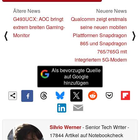
Ältere News
Neuere News
G493UCX: AOC bringt
Qualcomm zeigt erstmals
extrem breiten Gaming-
seine neuen mobilen
⟨
⟩
Monitor
Plattformen Snapdragon
865 und Snapdragon
765/765G mit
integriertem 5G-Modem
Als bevorzugte Quelle
auf Google
hinzufügen
Silvio Werner
- Senior Tech Writer
-
17844 Artikel auf Notebookcheck