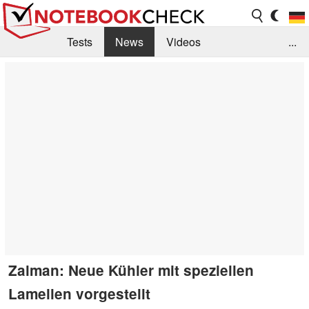
Tests
News
Videos
...
Benchmarks & Tech
Externe Tests
Kaufberatung
Deals
Suche
Jobs
Forum
Zalman: Neue Kühler mit speziellen
Lamellen vorgestellt