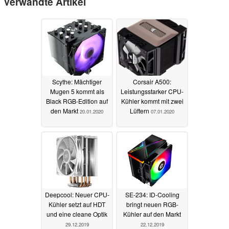
Verwandte Artikel
Scythe: Mächtiger
Corsair A500:
Mugen 5 kommt als
Leistungsstarker CPU-
Black RGB-Edition auf
Kühler kommt mit zwei
den Markt
Lüftern
20.01.2020
07.01.2020
Deepcool: Neuer CPU-
SE-234: ID-Cooling
Kühler setzt auf HDT
bringt neuen RGB-
und eine cleane Optik
Kühler auf den Markt
29.12.2019
22.12.2019